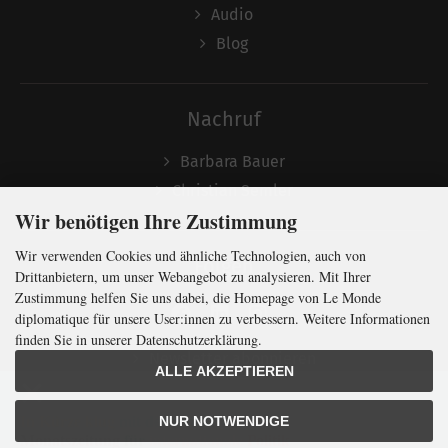
Audio
Blog
Nachruf
Barbara Bauer
Christian Semler
Wir benötigen Ihre Zustimmung
Wir verwenden Cookies und ähnliche Technologien, auch von
Folgen
Drittanbietern, um unser Webangebot zu analysieren. Mit Ihrer
Zustimmung helfen Sie uns dabei, die Homepage von Le Monde
diplomatique für unsere User:innen zu verbessern. Weitere Informationen
finden Sie in unserer Datenschutzerklärung.
Newsletter abonnieren
ALLE AKZEPTIEREN
In Kürze klug
mit der weltweit
größten
NUR NOTWENDIGE
Monatszeitung
für
internationale
Politik