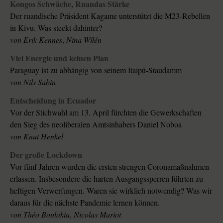
Kongos Schwäche, Ruandas Stärke
Der ruandische Präsident Kagame unterstützt die M23-Rebellen
in Kivu. Was steckt dahinter?
von
Erik Kennes
,
Nina Wílén
Viel Energie und keinen Plan
Paraguay ist zu abhängig von seinem Itaipú-Staudamm
von
Nils Sabin
Entscheidung in Ecuador
Vor der Stichwahl am 13. April fürchten die Gewerkschaften
den Sieg des neoliberalen Amtsinhabers Daniel Noboa
von
Knut Henkel
Der große Lockdown
Vor fünf Jahren wurden die ersten strengen Coronamaßnahmen
erlassen. Insbesondere die harten Ausgangssperren führten zu
heftigen Verwerfungen. Waren sie wirklich notwendig? Was wir
daraus für die nächste Pandemie lernen können.
von
Théo Boulakia
,
Nicolas Mariot