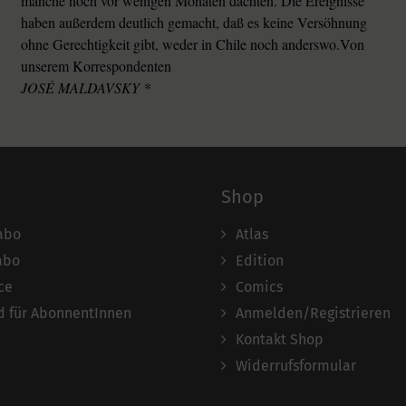
manche noch vor wenigen Monaten dachten. Die Ereignisse
haben außerdem deutlich gemacht, daß es keine Versöhnung
ohne Gerechtigkeit gibt, weder in Chile noch anderswo.Von
unserem Korrespondenten
JOSÉ MALDAVSKY *
Shop
abo
Atlas
abo
Edition
ce
Comics
 für AbonnentInnen
Anmelden/Registrieren
Kontakt Shop
Widerrufsformular