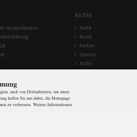
Archiv
und Versandkosten
Texte
utzerklärung
Kunst
AGB
Karten
um
Comics
Audio
srecht
Blog
ten
immung
Nachruf
ien, auch von Drittanbietern, um unser
ung helfen Sie uns dabei, die Homepage
nen zu verbessern. Weitere Informationen
Barbara Bauer
Christian Semler
e klug
mit der weltweit
größten
eitung
für
internationale
Politik