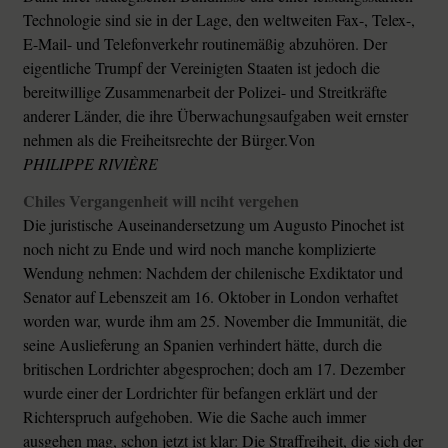
Technologie sind sie in der Lage, den weltweiten Fax-, Telex-,
E-Mail- und Telefonverkehr routinemäßig abzuhören. Der
eigentliche Trumpf der Vereinigten Staaten ist jedoch die
bereitwillige Zusammenarbeit der Polizei- und Streitkräfte
anderer Länder, die ihre Überwachungsaufgaben weit ernster
nehmen als die Freiheitsrechte der Bürger.Von
PHILIPPE RIVIÈRE
Chiles Vergangenheit will nciht vergehen
Die juristische Auseinandersetzung um Augusto Pinochet ist
noch nicht zu Ende und wird noch manche komplizierte
Wendung nehmen: Nachdem der chilenische Exdiktator und
Senator auf Lebenszeit am 16. Oktober in London verhaftet
worden war, wurde ihm am 25. November die Immunität, die
seine Auslieferung an Spanien verhindert hätte, durch die
britischen Lordrichter abgesprochen; doch am 17. Dezember
wurde einer der Lordrichter für befangen erklärt und der
Richterspruch aufgehoben. Wie die Sache auch immer
ausgehen mag, schon jetzt ist klar: Die Straffreiheit, die sich der