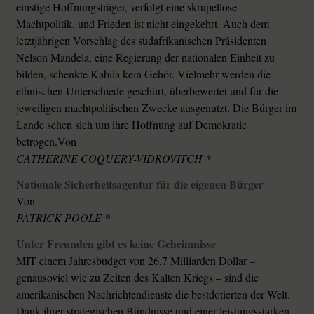
einstige Hoffnungsträger, verfolgt eine skrupellose
Machtpolitik, und Frieden ist nicht eingekehrt. Auch dem
letztjährigen Vorschlag des südafrikanischen Präsidenten
Nelson Mandela, eine Regierung der nationalen Einheit zu
bilden, schenkte Kabila kein Gehör. Vielmehr werden die
ethnischen Unterschiede geschürt, überbewertet und für die
jeweiligen machtpolitischen Zwecke ausgenutzt. Die Bürger im
Lande sehen sich um ihre Hoffnung auf Demokratie
betrogen.Von
CATHERINE COQUERY-VIDROVITCH *
Nationale Sicherheitsagentur für die eigenen Bürger
Von
PATRICK POOLE *
Unter Freunden gibt es keine Geheimnisse
MIT einem Jahresbudget von 26,7 Milliarden Dollar –
genausoviel wie zu Zeiten des Kalten Kriegs – sind die
amerikanischen Nachrichtendienste die bestdotierten der Welt.
Dank ihrer strategischen Bündnisse und einer leistungsstarken