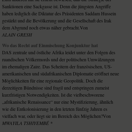
Sanktionen eine Sackgasse ist. Denn die jüngsten Angriffe
haben lediglich die Diktatur des Präsidenten Saddam Hussein
gestärkt und die Bevölkerung und die Gesellschaft des Irak
dem Abgrund noch etwas näher gebracht.Von
ALAIN GRESH
Wo das Recht auf Einmischung Konjunktur hat
DAS zentrale und östliche Afrika leidet unter den Folgen des
ruandischen Völkermords und der politischen Umwälzungen
im ehemaligen Zaire. Das Scheitern der französischen, US-
amerikanischen und südafrikanischen Diplomatie eröffnet neue
Möglichkeiten für eine regionale Geopolitik. Doch die
derzeitigen Bündnisse sind fragil und entspringen zumeist
kurzfristigen Notwendigkeiten. Ist die vielbeschworene
„afrikanische Renaissance“ nur eine Mystifizierung, ähnlich
wie die Entkolonisierung in den letzten fünfzig Jahren es
vielfach war, oder liegt sie im Bereich des Möglichen?Von
MWAYILA TSHIYEMBÉ *