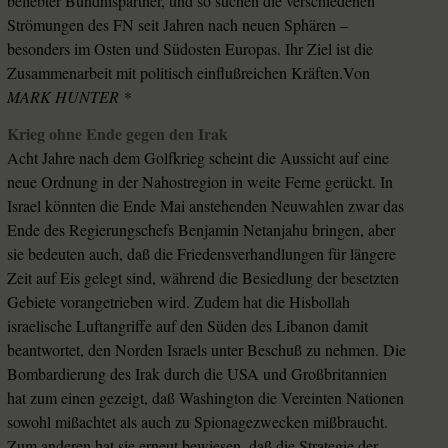
beliebter Bündnispartner, und so suchen die verschiedenen
Strömungen des FN seit Jahren nach neuen Sphären –
besonders im Osten und Südosten Europas. Ihr Ziel ist die
Zusammenarbeit mit politisch einflußreichen Kräften.Von
MARK HUNTER *
Krieg ohne Ende gegen den Irak
Acht Jahre nach dem Golfkrieg scheint die Aussicht auf eine
neue Ordnung in der Nahostregion in weite Ferne gerückt. In
Israel könnten die Ende Mai anstehenden Neuwahlen zwar das
Ende des Regierungschefs Benjamin Netanjahu bringen, aber
sie bedeuten auch, daß die Friedensverhandlungen für längere
Zeit auf Eis gelegt sind, während die Besiedlung der besetzten
Gebiete vorangetrieben wird. Zudem hat die Hisbollah
israelische Luftangriffe auf den Süden des Libanon damit
beantwortet, den Norden Israels unter Beschuß zu nehmen. Die
Bombardierung des Irak durch die USA und Großbritannien
hat zum einen gezeigt, daß Washington die Vereinten Nationen
sowohl mißachtet als auch zu Spionagezwecken mißbraucht.
Zum anderen hat sie erneut bewiesen, daß die Strategie der