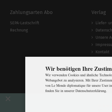
Zahlungsarten Abo
Verlag
SEPA-Lastschrift
Liefer- 
Rechnung
Datensch
Unsere 
Impress
Kontakt
Widerruf
Mediada
Wir benötigen Ihre Zust
Über uns
Wir verwenden Cookies und ähnliche Technolog
Webangebot zu analysieren. Mit Ihrer Zustimm
von Le Monde diplomatique für unsere User:in
finden Sie in unserer Datenschutzerklärung.
In Kürz
Monatsz