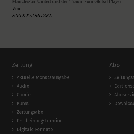
Manchester United und der Traum vom Global Player
Von
NIELS KADRITZKE
Zeitung
Abo
Aktuelle Monatsausgabe
Zeitungs
Audio
Editions
Comics
Aboservi
Kunst
Download
Zeitungsabo
Erscheinungstermine
Digitale Formate