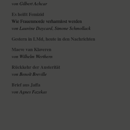
von
Gilbert Achcar
Es heißt Femizid
Wie Frauenmorde verharmlost werden
von
Laurène Daycard
,
Simone Schmollack
Gestern in LMd, heute in den Nachrichten
Maeve van Klaveren
von
Wilhelm Werthern
Rückkehr der Austerität
von
Benoît Breville
Brief aus Jaffa
von
Agnes Fazekas