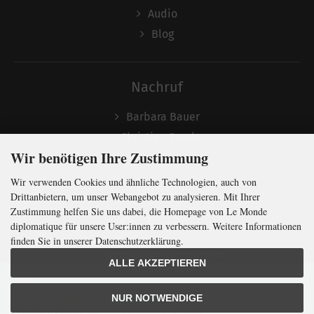
Audio
Blog
Nachruf
Barbara Bauer
Christian Semler
Wir benötigen Ihre Zustimmung
Wir verwenden Cookies und ähnliche Technologien, auch von
Folgen
Drittanbietern, um unser Webangebot zu analysieren. Mit Ihrer
Zustimmung helfen Sie uns dabei, die Homepage von Le Monde
diplomatique für unsere User:innen zu verbessern. Weitere Informationen
finden Sie in unserer Datenschutzerklärung.
Newsletter abonnieren
ALLE AKZEPTIEREN
In Kürze klug
mit der weltweit
größten
NUR NOTWENDIGE
Monatszeitung
für
internationale
Politik