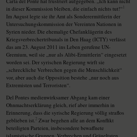
Carla del Ponte hat frustriert aufgegeben. „Ich kann nicht
1
in dieser Kommission bleiben, die einfach nichts tut!“
Im August legte sie ihr Amt als Sonderermittlerin der
Untersuchungskommission der Vereinten Nationen in
Syrien nieder. Die ehemalige Chefanklägerin des
Kriegsverbrechertribunals in Den Haag (ICTY) verlässt
das am 23. August 2011 ins Leben gerufene UN-
Gremium, weil sie „nur als Alibi-Ermittlerin“ eingesetzt
worden sei. Der syrischen Regierung wirft sie
„schreckliche Verbrechen gegen die Menschlichkeit“
vor, aber auch die Opposition bestehe „nur noch aus
Extremisten und Terroristen“.
Del Pontes medienwirksamer Abgang kam einer
Ohnmachtserklärung gleich, rief aber immerhin in
Erinnerung, dass die syrische Regierung völlig straflos
2
geblieben ist.
Zwar begehen alle an dem Konflikt
beteiligten Parteien, insbesondere bewaffnete
islamistische Gruppen, Verbrechen und Gräueltaten.