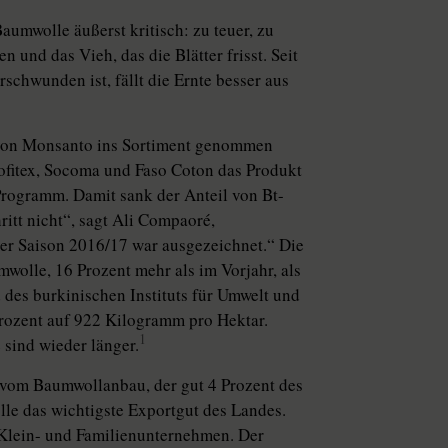
umwolle äußerst kritisch: zu teuer, zu
n und das Vieh, das die Blätter frisst. Seit
schwunden ist, fällt die Ernte besser aus
 von Monsanto ins Sortiment genommen
ofitex, Socoma und Faso Coton das Produkt
rogramm. Damit sank der Anteil von Bt-
itt nicht“, sagt Ali Compaoré,
der Saison 2016/17 war ausgezeichnet.“ Die
olle, 16 Prozent mehr als im Vorjahr, als
 des burkinischen Instituts für Umwelt und
Prozent auf 922 Kilogramm pro Hektar.
1
 sind wieder länger.
 vom Baumwollanbau, der gut 4 Prozent des
le das wichtigste Exportgut des Landes.
 Klein- und Familienunternehmen. Der