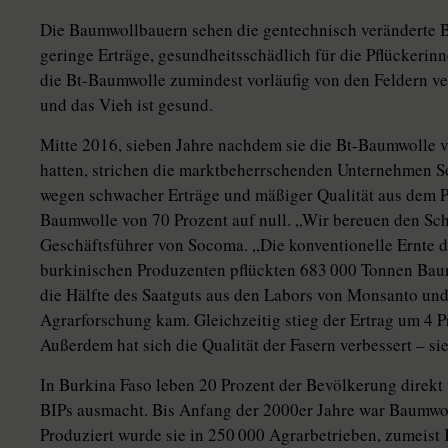
Die Baumwollbauern sehen die gentechnisch veränderte Ba
geringe Erträge, gesundheitsschädlich für die Pflückerinne
die Bt-Baumwolle zumindest vorläufig von den Feldern ver
und das Vieh ist gesund.
Mitte 2016, sieben Jahre nachdem sie die Bt-Baumwolle
hatten, strichen die marktbeherrschenden Unternehmen S
wegen schwacher Erträge und mäßiger Qualität aus dem P
Baumwolle von 70 Prozent auf null. „Wir bereuen den Schr
Geschäftsführer von So­co­ma. „Die konventionelle Ernte 
burkinischen Produzenten pflückten 683 000 Tonnen Baumw
die Hälfte des Saatguts aus den Labors von Monsanto und
Agrarforschung kam. Gleichzeitig stieg der Ertrag um 4 
Außerdem hat sich die Qualität der Fasern verbessert – sie
In Burkina Faso leben 20 Prozent der Bevölkerung direkt
BIPs ausmacht. Bis Anfang der 2000er Jahre war Baumwol
Produziert wurde sie in 250 000 Agrarbetrieben, zumeist