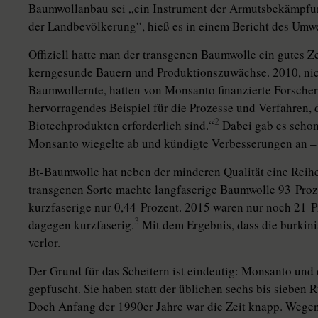
Baumwollanbau sei „ein Instrument der Armutsbekämpfu
der Land­be­völke­rung“, hieß es in einem Bericht des Um
Offiziell hatte man der transgenen Baumwolle ein gutes Ze
kerngesunde Bauern und Produktionszuwächse. 2010, nicht
Baumwollernte, hatten von Monsanto finanzierte Forscher f
hervorragendes Beispiel für die Prozesse und Verfahren,
2
Biotechprodukten erforderlich sind.“
Dabei gab es schon
Monsanto wiegelte ab und kündigte Verbesserungen an – 
Bt-Baumwolle hat neben der minderen Qualität eine Reihe
transgenen Sorte machte langfaserige Baumwolle 93 Proze
kurzfaserige nur 0,44 Prozent. 2015 waren nur noch 21 Pr
3
dagegen kurzfaserig.
Mit dem Ergebnis, dass die burki
verlor.
Der Grund für das Scheitern ist eindeutig: Monsanto und
gepfuscht. Sie haben statt der üblichen sechs bis sieben
Doch Anfang der 1990er Jahre war die Zeit knapp. Wegen 