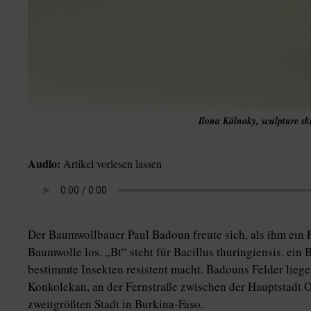
Ilona Kálnoky, sculpture sk
Audio:
Artikel vorlesen lassen
Der Baumwollbauer Paul Badoun freute sich, als ihm ein Fr
Baumwolle los. „Bt“ steht für Bacillus thuringiensis, ei
bestimmte Insekten resistent macht. Badouns Felder lieg
Konkolekan, an der Fernstraße zwischen der Hauptstadt O
zweitgrößten Stadt in Burkina-Faso.