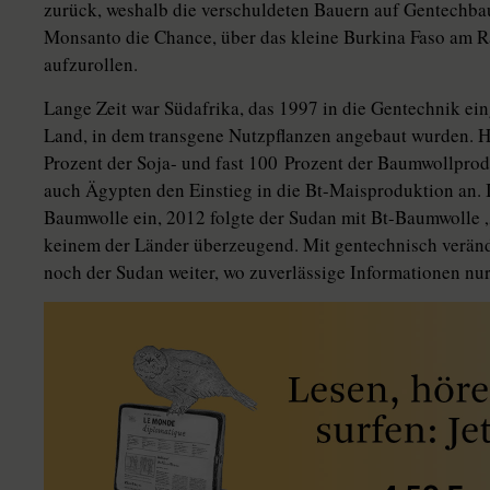
zurück, weshalb die verschuldeten Bauern auf Gentechba
Monsanto die Chance, über das kleine Burkina Faso am R
aufzurollen.
Lange Zeit war Südafrika, das 1997 in die Gentechnik ein
Land, in dem transgene Nutzpflanzen angebaut wurden. He
Prozent der Soja- und fast 100 Prozent der Baum­woll­pro­
auch Ägypten den Einstieg in die Bt-Maisproduktion an. I
Baumwolle ein, 2012 folgte der Sudan mit Bt-Baumwolle 
keinem der Länder überzeugend. Mit gentechnisch verän
noch der Sudan weiter, wo zuverlässige Informa­tio­nen n