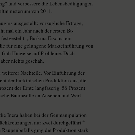
ng“ und verbessere die Lebensbedingungen
weltministerium von 2011.
ugnis ausgestellt: vorzügliche Erträge,
 mal ein Jahr nach der ersten Bt-
estgestellt: „Burkina Faso ist ein
 die für eine gelungene Markteinführung von
 früh Hinweise auf Probleme. Doch
aber nichts geschah.
 weiterer Nachteile. Vor Einführung der
nt der burkinischen Produk­tion aus, die
ozent der Ernte langfaserig, 56 Prozent
nische Baumwolle an Ansehen und Wert
 die Inera haben bei der Genmanipulation
4
 Rückkreuzungen nur zwei durchgeführt.
Raupenbefalls ging die Produk­tion stark