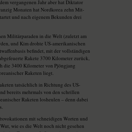
 dem vergangenen Jahr aber hat Diktator
zwanzig Monaten hat Nordkorea zehn Mit­
startet und nach eigenem Bekunden drei
nen Militärparaden in die Welt (zuletzt am
erden, und Kim drohte US-amerikanischen
waffenbasis befindet, mit der vollständigen
abgefeuerte Rakete 3700 Kilometer zurück,
uch die 3400 Kilometer von Pjöngjang
reanischer Raketen liegt.
aketen tatsächlich in Richtung des US-
nd bereits mehrmals von den schrillen
reanischer Raketen losheulen – denn dabei
s.
rovokatio­nen mit schneidigen Worten und
 Wut, wie es die Welt noch nicht gesehen