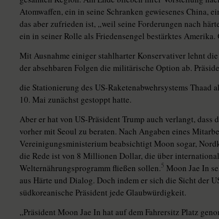
Atomwaffen, ein in seine Schranken gewiesenes China, ei
das aber zufrieden ist, „weil seine Forderungen nach härt
ein in seiner Rolle als Friedensengel bestärktes Amerika
Mit Ausnahme einiger stahlharter Konservativer lehnt di
der ab­sehbaren Folgen die militärische Op­tion ab. Präsi
die Stationierung des US-Raketenabwehrsystems Thaad akz
10. Mai zunächst gestoppt hatte.
Aber er hat von US-Präsident Trump auch verlangt, dass di
vorher mit Seoul zu beraten. Nach Angaben eines Mitarb
Vereinigungsministerium beabsichtigt Moon sogar, Nord
die Rede ist von 8 Millionen Dollar, die über internation
5
Welternährungsprogramm fließen sollen.
Moon Jae In sel
aus Härte und Dialog. Doch indem er sich die Sicht der U
südkoreanische Präsident jede Glaubwürdigkeit.
„Präsident Moon Jae In hat auf dem Fahrersitz Platz genom