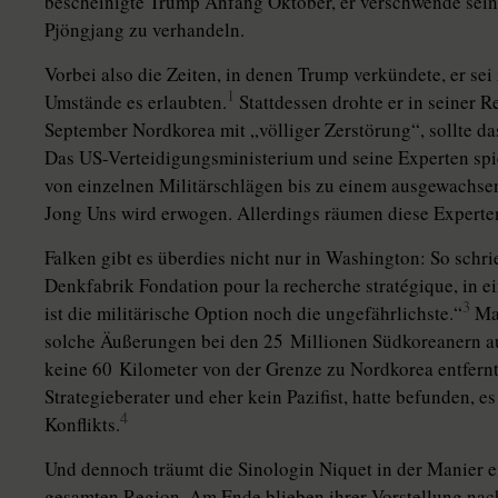
bescheinigte Trump Anfang Oktober, er verschwende seine
Pjöngjang zu verhandeln.
Vorbei also die Zeiten, in denen Trump verkündete, er sei
1
Umstände es erlaubten.
Stattdessen drohte er in seiner 
September Nordkorea mit „völliger Zerstörung“, sollte das
Das US-Verteidigungsministerium und seine Experten spie
von einzelnen Militärschlägen bis zu einem ausgewachse
Jong Uns wird erwogen. Allerdings räumen diese Experten
Falken gibt es überdies nicht nur in Washington: So schri
Denkfabrik Fondation pour la recherche stratégique, in 
3
ist die militärische Option noch die ungefährlichste.“
Man
solche Äußerungen bei den 25 Mil­lio­nen Südkoreanern a
keine 60 Kilometer von der Grenze zu Nordkorea entfern
Strategieberater und eher kein Pazifist, hatte befunden, e
4
Konflikts.
Und dennoch träumt die Sinologin Niquet in der Manier e
gesamten Region. Am Ende blieben ihrer Vorstellung nac