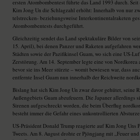
ersten Atombombentest führte das Land 1993 durch. Seit
Kim Jong Un die Schlagzahl ­erhöht: Innerhalb von nur 
telstrecken- beziehungsweise Interkontinentalraketen ge
Atombombentests durchgeführt.
Gleichzeitig sendet das Land spektakuläre Bilder von sei
15. April), bei denen Panzer und Raketen aufgefahren w
Städten sowie der Pazifikinsel Guam, wo sich eine US-Luft
Zerstörung. Am 14. September legte eine von Nordkorea 
bevor sie ins Meer stürzte – womit bewiesen war, dass a
entfernte Insel Guam nun innerhalb der Reichweite nordko
Bislang hat sich Kim Jong Un zwar davor gehütet, seine R
Außengebiets Guam abzufeuern. Die Japaner allerdings si
Sirenen aufgeschreckt worden, die beim Überflug nordko
besteht immer die Gefahr eines unkontrollierten Absturze
US-Präsident Donald Trump reagierte auf Kim Jong Uns P
Tweets. Am 8. August drohte er Pjöngjang mit „Feuer und