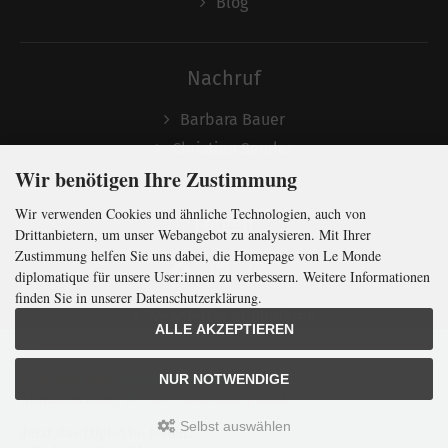
Blog
Nachruf
Barbara Bauer
Christian Semler
Wir benötigen Ihre Zustimmung
Wir verwenden Cookies und ähnliche Technologien, auch von
Folgen
Drittanbietern, um unser Webangebot zu analysieren. Mit Ihrer
Zustimmung helfen Sie uns dabei, die Homepage von Le Monde
diplomatique für unsere User:innen zu verbessern. Weitere Informationen
finden Sie in unserer Datenschutzerklärung.
Newsletter abonnieren
ALLE AKZEPTIEREN
In Kürze klug
mit der weltweit
größten
NUR NOTWENDIGE
Monatszeitung
für
internationale
Politik
Selbst auswählen
Jetzt das Digi-Abo testen:
LMd © 2026 | Template © 2009-2026 by
mod
ified eCommerce Shopsoftware