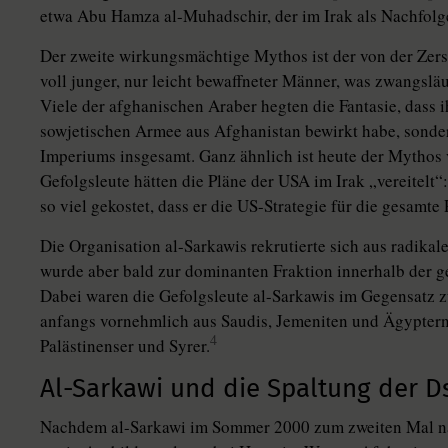
etwa Abu Hamza al-Muhadschir, der im Irak als Nachfolger
Der zweite wirkungsmächtige Mythos ist der von der Zer
voll junger, nur leicht bewaffneter Männer, was zwangslä
Viele der afghanischen Araber hegten die Fantasie, dass
sowjetischen Armee aus Afghanistan bewirkt habe, sonde
Imperiums insgesamt. Ganz ähnlich ist heute der Mythos v
Gefolgsleute hätten die Pläne der USA im Irak „vereitelt
so viel gekostet, dass er die US-Strategie für die gesamt
Die Organisation al-Sarkawis rekrutierte sich aus radika
wurde aber bald zur dominanten Fraktion innerhalb der 
Dabei waren die Gefolgsleute al-Sarkawis im Gegensatz z
anfangs vornehmlich aus Saudis, Jemeniten und Ägyptern
4
Palästinenser und Syrer.
Al-Sarkawi und die Spaltung der D
Nachdem al-Sarkawi im Sommer 2000 zum zweiten Mal na