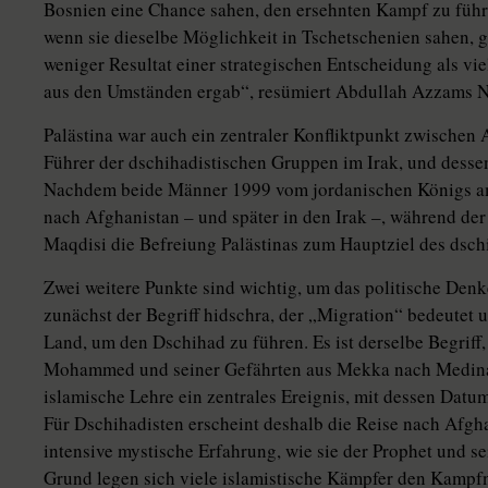
Bosnien eine Chance sahen, den ersehnten Kampf zu führ
wenn sie dieselbe Möglichkeit in Tschetschenien sahen, 
weniger Resultat einer strategischen Entscheidung als vie
aus den Umständen ergab“, resümiert Abdullah Azzams N
Palästina war auch ein zentraler Konfliktpunkt zwischen
Führer der dschihadistischen Gruppen im Irak, und des
Nachdem beide Männer 1999 vom jordanischen Königs am
nach Afghanistan – und später in den Irak –, während de
Maqdisi die Befreiung Palästinas zum Hauptziel des dsch
Zwei weitere Punkte sind wichtig, um das politische Denk
zunächst der Begriff hidschra, der „Migration“ bedeutet 
Land, um den Dschihad zu führen. Es ist derselbe Begriff
Mohammed und seiner Gefährten aus Mekka nach Medina i
islamische Lehre ein zentrales Ereignis, mit dessen Dat
Für Dschihadisten erscheint deshalb die Reise nach Afghan
intensive mystische Erfahrung, wie sie der Prophet und s
Grund legen sich viele islamistische Kämpfer den Kamp