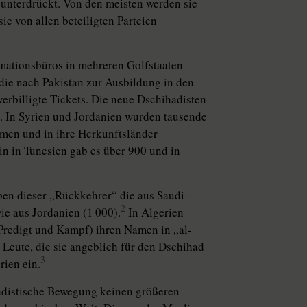
 unterdrückt. Von den meisten werden sie
ie von allen beteiligten Parteien
rmationsbüros in mehreren Golfstaaten
 die nach Pakistan zur Ausbildung in den
rbilligte Tickets. Die neue Dschihadisten-
l. In Syrien und Jordanien wurden tausende
mmen und in ihre Herkunftsländer
n in Tunesien gab es über 900 und in
pen dieser „Rückkehrer“ die aus Saudi-
2
ie aus Jordanien (1 000).
In Algerien
 Predigt und Kampf) ihren Namen in „al-
Leute, die sie angeblich für den Dschihad
3
rien ein.
hadistische Bewegung keinen größeren