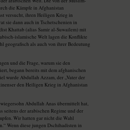
 der arabischen Welt. Die von der Muslim-
urch die Kämpfe in Afghanistan
 versucht, ihren Heiligen Krieg in
rat sie dann auch in Tschetschenien in
ist Khattab (alias Samir al-Suwailem) mit
abisch-islamische Welt lagen die Konflikte
l geografisch als auch von ihrer Bedeutung
ngen und die Frage, warum sie den
ert, begann bereits mit dem afghanischen
piel wurde Abdullah Azzam, der „Vater der
tinenser den Heiligen Krieg in Afghanistan
hwiegersohn Abdullah Anas übermittelt hat,
ns seitens der arabischen Regime und der
pfen. Wir hatten gar nicht die Wahl
an.“ Wenn diese jungen Dschihadisten in