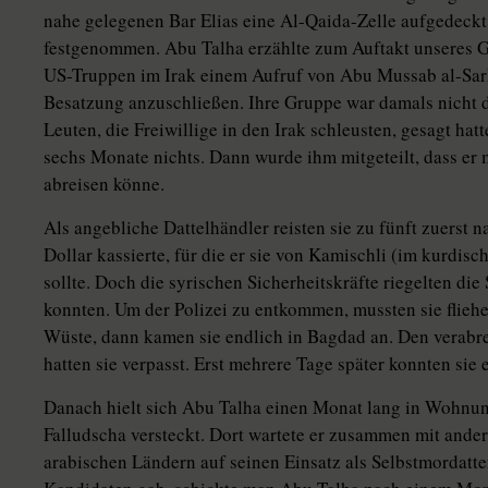
nahe gelegenen Bar Elias eine Al-Qaida-Zelle aufgedeckt
festgenommen. Abu Talha erzählte zum Auftakt unseres G
US-Truppen im Irak einem Aufruf von Abu Mussab al-Sar
Besatzung anzuschließen. Ihre Gruppe war damals nicht d
Leuten, die Freiwillige in den Irak schleusten, gesagt hatt
sechs Monate nichts. Dann wurde ihm mitgeteilt, dass er
abreisen könne.
Als angebliche Dattelhändler reisten sie zu fünft zuerst 
Dollar kassierte, für die er sie von Kamischli (im kurdis
sollte. Doch die syrischen Sicherheitskräfte riegelten die
konnten. Um der Polizei zu entkommen, mussten sie fliehen
Wüste, dann kamen sie endlich in Bagdad an. Den verabr
hatten sie verpasst. Erst mehrere Tage später konnten sie 
Danach hielt sich Abu Talha einen Monat lang in Wohnu
Falludscha versteckt. Dort wartete er zusammen mit ande
arabischen Ländern auf seinen Einsatz als Selbstmordatten