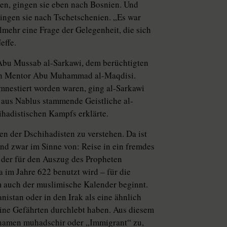
en, gingen sie eben nach Bosnien. Und
gingen sie nach Tschetschenien. „Es war
lmehr eine Frage der Gelegenheit, die sich
effe.
 Abu Mussab al-Sarkawi, dem berüchtigten
sen Mentor Abu Muhammad al-Maqdisi.
nestiert worden waren, ging al-Sarkawi
r aus Nablus stammende Geistliche al-
ihadistischen Kampfs erklärte.
en der Dschihadisten zu verstehen. Da ist
und zwar im Sinne von: Reise in ein fremdes
, der für den Auszug des Propheten
m Jahre 622 benutzt wird – für die
um auch der muslimische Kalender beginnt.
istan oder in den Irak als eine ähnlich
eine Gefährten durchlebt haben. Aus diesem
fnamen muhadschir oder „Immigrant“ zu,