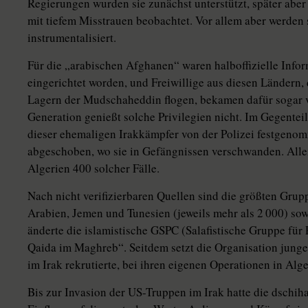
Regierungen wurden sie zunächst unterstützt, später aber
mit tiefem Misstrauen beobachtet. Vor allem aber werden s
instrumentalisiert.
Für die „arabischen Afghanen“ waren halboffizielle Info
eingerichtet worden, und Freiwillige aus diesen Ländern,
Lagern der Mudschaheddin flogen, bekamen dafür sogar ve
Generation genießt solche Privilegien nicht. Im Gegentei
dieser ehemaligen Irakkämpfer von der Polizei festgeno
abgeschoben, wo sie in Gefängnissen verschwanden. Allei
Algerien 400 solcher Fälle.
Nach nicht verifizierbaren Quellen sind die größten Grup
Arabien, Jemen und Tunesien (jeweils mehr als 2 000) sow
änderte die islamistische GSPC (Salafistische Gruppe für
Qaida im Maghreb“. Seitdem setzt die Organisation junge 
im Irak rekrutierte, bei ihren eigenen Operationen in Alge
Bis zur Invasion der US-Truppen im Irak hatte die dschi