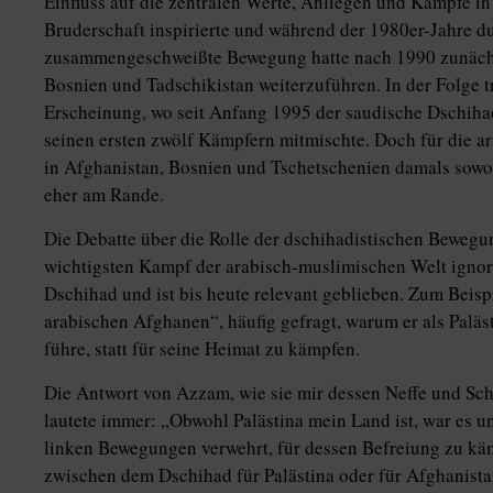
Einfluss auf die zentralen Werte, Anliegen und Kämpfe in
Bruderschaft inspirierte und während der 1980er-Jahre d
zusammengeschweißte Bewegung hatte nach 1990 zunächst
Bosnien und Tadschikistan weiterzuführen. In der Folge t
Erscheinung, wo seit Anfang 1995 der saudische Dschihad
seinen ersten zwölf Kämpfern mitmischte. Doch für die ar
in Afghanistan, Bosnien und Tschetschenien damals sowoh
eher am Rande.
Die Debatte über die Rolle der dschihadistischen Bewegu
wichtigsten Kampf der arabisch-muslimischen Welt ignori
Dschihad und ist bis heute relevant geblieben. Zum Beis
arabischen Afghanen“, häufig gefragt, warum er als Paläs
führe, statt für seine Heimat zu kämpfen.
Die Antwort von Azzam, wie sie mir dessen Neffe und Sc
lautete immer: „Obwohl Palästina mein Land ist, war es u
linken Bewegungen verwehrt, für dessen Befreiung zu käm
zwischen dem Dschihad für Palästina oder für Afghanist