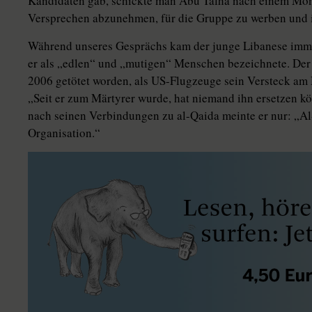
Kandidaten gab, schickte man Abu Talha nach einem Mon
Versprechen abzunehmen, für die Gruppe zu werben und i
Während unseres Gesprächs kam der junge Libanese imme
er als „edlen“ und „mutigen“ Menschen bezeichnete. Der
2006 getötet worden, als US-Flugzeuge sein Versteck am
„Seit er zum Märtyrer wurde, hat niemand ihn ersetzen k
nach seinen Verbindungen zu al-Qaida meinte er nur: „Al-
Organisation.“