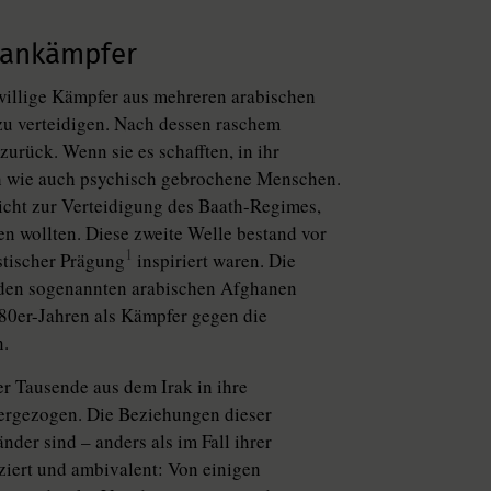
stankämpfer
willige Kämpfer aus mehreren arabischen
u verteidigen. Nach dessen raschem
urück. Wenn sie es schafften, in ihr
ch wie auch psychisch gebrochene Menschen.
nicht zur Verteidigung des Baath-Regimes,
n wollten. Diese zweite Welle bestand vor
1
stischer Prägung
inspiriert waren. Die
, den sogenannten arabischen Afghanen
0er-Jahren als Kämpfer gegen die
n.
er Tausende aus dem Irak in ihre
tergezogen. Die Beziehungen dieser
der sind – anders als im Fall ihrer
ziert und ambivalent: Von einigen