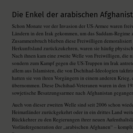
Die Enkel der arabischen Afghani
Schon Monate vor der Invasion der US-Armee waren frei
Ländern in den Irak gekommen, um das Saddam-Regime z
Zusammenbruch blieben diese Freiwilligen demoralisiert z
Herkunftsland zurückzukehren, waren sie häufig physis
Nach ihnen kam eine zweite Welle von Freiwilligen, die 
sondern zum Kampf gegen die US-Truppen im Irak antrete
allem aus Islamisten, die von Dschihad-Ideologien takfiri
hatten sie von ihren Vorgängern in einem anderen Krieg
übernommen. Diese Dschihad-Veteranen waren in den 198
sowjetische Besatzungsarmee nach Afghanistan gegange
Auch von dieser zweiten Welle sind seit 2006 schon wied
Heimatländer zurückgekehrt oder in ein drittes Land wei
Rückkehrer zu den Regierungen ihrer neuen Aufenthaltslän
Vorläufergeneration der „arabischen Afghanen“ – kompli