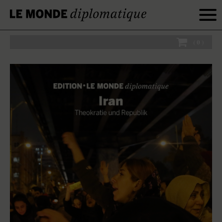
(
0
)