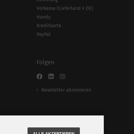
Vorkasse (Lieferland ≠ DE)
Handy
Kreditkarte
PayPal
Folgen
Newsletter abonnieren
ALLE AKZEPTIEREN