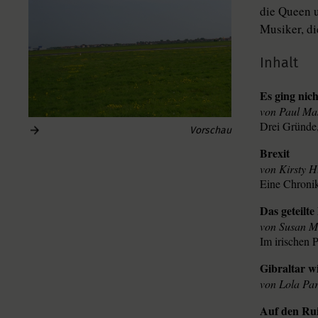
die Queen u
Musiker, di
Inhalt
Es ging nic
Paul Ma
Drei Gründe,
Vorschau
Brexit
Kirsty 
Eine Chroni
Das geteilte
Susan 
Im irischen P
Gibraltar wi
Lola Par
Auf den Ru