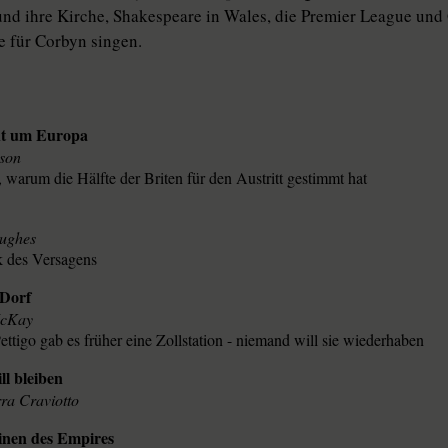
nd ihre Kirche, Shakespeare in Wales, die Premier League und
e für Corbyn singen.
ht um Europa
son
 warum die Hälfte der Briten für den Austritt gestimmt hat
Hughes
k des Versagens
 Dorf
McKay
ettigo gab es früher eine Zollstation - niemand will sie wiederhaben
ll bleiben
ra Craviotto
inen des Empires