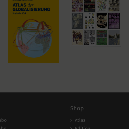
Shop
abo
Atlas
abo
Edition