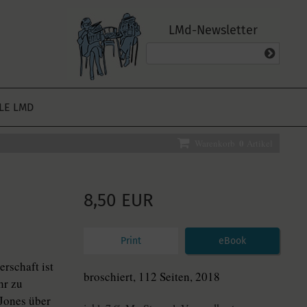
LMd-Newsletter
ALE LMD
0
Warenkorb
Artikel
8,50 EUR
Print
eBook
rschaft ist
broschiert, 112 Seiten, 2018
hr zu
 Jones über