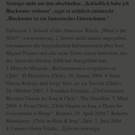
Verträge mehr mit ihm abschließen. „Schließlich habe ich
Blackwater verloren“, sagte er sichtlich enttäuscht.
„Blackwater ist ein fantastisches Unternehmen.“
Fußnoten: 1 School of the Americas Watch, „What is the
SOA?“, www.soaw.org. 2 Soweit nicht anders angegeben,
entstammen alle biografischen Informationen über José
Miguel Pizarro und alle seine Zitate einem Interview, das
der Autor im Oktober 2006 mit ihm geführt hat.
3 Marcelo Miranda, „Reclutamientos irregulares en
Chile“, El Periodista (Chile), 30. Januar 2004. 4 Siehe
Gracia Rodrigo und Jorge Suez, in: La Tercera (Chile),
20. Oktober 2003. 5 Jonathan Franklin, „US Contractor
Recruits Guards for Iraq in Chile“, The Guardian, 5. März
2004. 6 Fiona Ortiz, „Chile Guards in Iraq, a Thorn for
Government at Home“, Reuters, 20. April 2004 7 Roberto
Manríquez, „Chile in Haiti & Iraq“, Znet, 2. Juni 2004.
8 Carmen Gloria Vitalic, „Ejército investiga