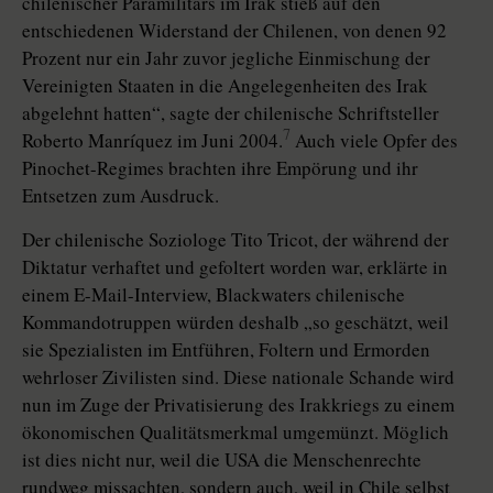
chilenischer Paramilitärs im Irak stieß auf den
entschiedenen Widerstand der Chilenen, von denen 92
Prozent nur ein Jahr zuvor jegliche Einmischung der
Vereinigten Staaten in die Angelegenheiten des Irak
abgelehnt hatten“, sagte der chilenische Schriftsteller
7
Roberto Manríquez im Juni 2004.
Auch viele Opfer des
Pinochet-Regimes brachten ihre Empörung und ihr
Entsetzen zum Ausdruck.
Der chilenische Soziologe Tito Tricot, der während der
Diktatur verhaftet und gefoltert worden war, erklärte in
einem E-Mail-Interview, Blackwaters chilenische
Kommandotruppen würden deshalb „so geschätzt, weil
sie Spezialisten im Entführen, Foltern und Ermorden
wehrloser Zivilisten sind. Diese nationale Schande wird
nun im Zuge der Privatisierung des Irakkriegs zu einem
ökonomischen Qualitätsmerkmal umgemünzt. Möglich
ist dies nicht nur, weil die USA die Menschenrechte
rundweg missachten, sondern auch, weil in Chile selbst