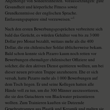
Angehörige von Sondereinheiten. Voraussetzungen: gute
Gesundheit und körperliche Fitness sowie
Grundkenntnisse der englischen Sprache.
4
Entlassungspapiere sind vorzuweisen.“
Nach den ersten Bewerbungsgesprächen verbreitete sich
bald das Gerücht, es würden Gehälter von bis zu 3 000
Dollar pro Monat bezahlt, weitaus mehr als die 400
Dollar, die ein chilenischer Soldat üblicherweise bekam.
Bald schon konnte sich Pizarro kaum noch retten vor
Bewerbungen ehemaliger chilenischer Offiziere und
solcher, die den aktiven Dienst quittieren wollten, um bei
dieser neuen privaten Truppe anzuheuern. Ehe er sich
versah, hatte Pizarro mehr als 1 000 Bewerbungen auf
dem Tisch liegen. Er und seine Kollegen hatten alle
Hände voll zu tun, um die 300 Männer auszusortieren,
die sie den Gutachtern von Blackwater präsentieren
wollten. Zum Trainieren kauften sie Dutzende
Gewehrattrappen aus Plastik und Keramik und malten sie