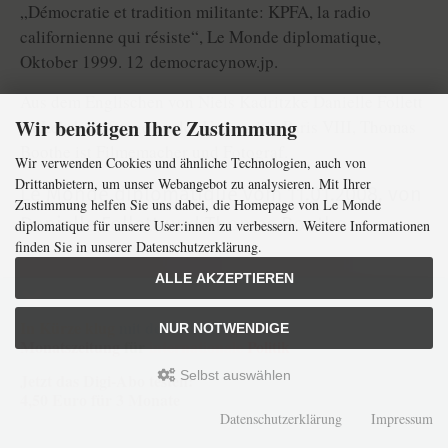
„Démocratie et tradition militante: KPFA, la radio
californienne qui résiste“, Le Monde diplomatique,
Oktober 1999. 12 democracynow.jp.
Aus dem Englischen von Niels Kadritzke Danielle Follett
Wir benötigen Ihre Zustimmung
ist Lehrbeauftrage an der Universität Paris VIII, Thomas
Boothe ist Filmemacher und Fotograf.
Wir verwenden Cookies und ähnliche Technologien, auch von
Drittanbietern, um unser Webangebot zu analysieren. Mit Ihrer
Le Monde diplomatique vom
11.01.2008
,
von
Zustimmung helfen Sie uns dabei, die Homepage von Le Monde
Danielle Follett und Thomas Boothe
diplomatique für unsere User:innen zu verbessern. Weitere Informationen
finden Sie in unserer Datenschutzerklärung.
ALLE AKZEPTIEREN
In Kürze klug
mit der weltweit
größten
NUR NOTWENDIGE
Monatszeitung
für
internationale
Politik
Selbst auswählen
Jetzt das Digi-Abo testen:
4,50 Euro für 3 Monate
Datenschutzerklärung
Impressum