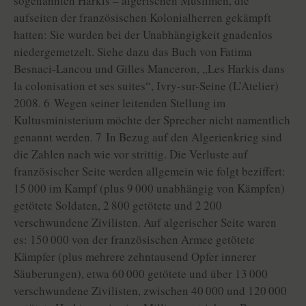
sogenannten Harkis – algerischen Muslimen, die
aufseiten der französischen Kolonialherren gekämpft
hatten: Sie wurden bei der Unabhängigkeit gnadenlos
niedergemetzelt. Siehe dazu das Buch von Fatima
Besnaci-Lancou und Gilles Manceron, „Les Harkis dans
la colonisation et ses suites“, Ivry-sur-Seine (L’Atelier)
2008. 6 Wegen seiner leitenden Stellung im
Kultusministerium möchte der Sprecher nicht namentlich
genannt werden. 7 In Bezug auf den Algerienkrieg sind
die Zahlen nach wie vor strittig. Die Verluste auf
französischer Seite werden allgemein wie folgt beziffert:
15 000 im Kampf (plus 9 000 unabhängig von Kämpfen)
getötete Soldaten, 2 800 getötete und 2 200
verschwundene Zivilisten. Auf algerischer Seite waren
es: 150 000 von der französischen Armee getötete
Kämpfer (plus mehrere zehntausend Opfer innerer
Säuberungen), etwa 60 000 getötete und über 13 000
verschwundene Zivilisten, zwischen 40 000 und 120 000