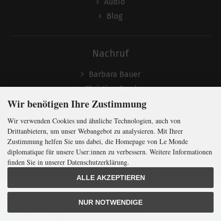
Audio
Blog
Nachruf
Barbara Bauer
Christian Semler
Wir benötigen Ihre Zustimmung
Wir verwenden Cookies und ähnliche Technologien, auch von
Folgen
Drittanbietern, um unser Webangebot zu analysieren. Mit Ihrer
Zustimmung helfen Sie uns dabei, die Homepage von Le Monde
diplomatique für unsere User:innen zu verbessern. Weitere Informationen
finden Sie in unserer Datenschutzerklärung.
Newsletter abonnieren
ALLE AKZEPTIEREN
In Kürze klug
mit der weltweit
größten
NUR NOTWENDIGE
Monatszeitung
für
internationale
Politik