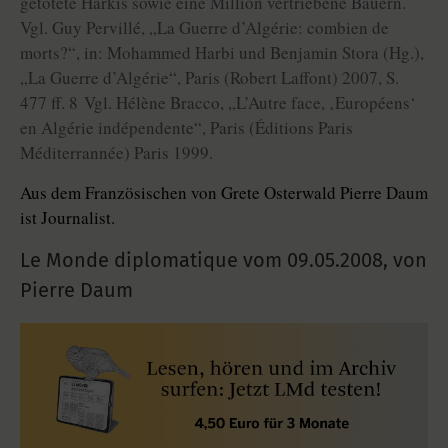
getötete Harkis sowie eine Million vertriebene Bauern.
Vgl. Guy Pervillé, „La Guerre d’Algérie: combien de
morts?“, in: Mohammed Harbi und Benjamin Stora (Hg.),
„La Guerre d’Algérie“, Paris (Robert Laffont) 2007, S.
477 ff. 8 Vgl. Hélène Bracco, „L’Autre face, ‚Européens‘
en Algérie indépendente“, Paris (Éditions Paris
Méditerrannée) Paris 1999.
Aus dem Französischen von Grete Osterwald Pierre Daum
ist Journalist.
Le Monde diplomatique vom
09.05.2008
,
von
Pierre Daum