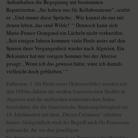
Aufenthalten die Begegnung mit bestimmten
Repatriierten. „Sie halten uns für Kollaborateure“, seufzt
er. „Und immer diese Sprüche: ‚Wie kannst du nur mit
denen leben, das sind Wilde!‘ “ Dennoch kann sich
Marie-France Grangaud ein Lächeln nicht verkneifen:
„Seit einigen Jahren kommen viele Pieds-noirs auf den
Spuren ihrer Vergangenheit wieder nach Algerien. Ein
Bekannter hat mir vorigen Sommer bei der Abreise
gesagt: ‚Wenn ich das gewusst hätte, wäre ich damals
vielleicht doch geblieben.‘ “
Fußnoten: 1 Als Pieds-noirs (Schwarzfüße) wurden seit
den 1950er-Jahren die weißen französischen Siedler in
Algerien und die arabischen einheimischen Juden
bezeichnet, die die französische Staatsangehörigkeit im
19. Jahrhundert mit dem „Décret Crémieux“ erhalten
hatten. Gelegentlich wird der Begriff auch für Franzosen
gebraucht, die vor den jeweiligen
Unabhängigkeitserklärungen in Tunesien oder Marokko