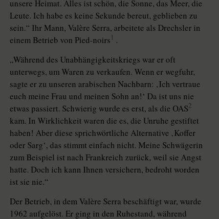
unsere Heimat. Alles ist schön, die Sonne, das Meer, die
Leute. Ich habe es keine Sekunde bereut, geblieben zu
sein.“ Ihr Mann, Valère Serra, arbeitete als Drechsler in
1
einem Betrieb von Pied-noirs
.
„Während des Unabhängigkeitskriegs war er oft
unterwegs, um Waren zu verkaufen. Wenn er wegfuhr,
sagte er zu unseren arabischen Nachbarn: ‚Ich vertraue
euch meine Frau und meinen Sohn an!‘ Da ist uns nie
2
etwas passiert. Schwierig wurde es erst, als die OAS
kam. In Wirklichkeit waren die es, die Unruhe gestiftet
haben! Aber diese sprichwörtliche Alternative ‚Koffer
oder Sarg‘, das stimmt einfach nicht. Meine Schwägerin
zum Beispiel ist nach Frankreich zurück, weil sie Angst
hatte. Doch ich kann Ihnen versichern, bedroht worden
ist sie nie.“
Der Betrieb, in dem Valère Serra beschäftigt war, wurde
1962 aufgelöst. Er ging in den Ruhestand, während