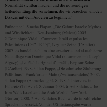
Normalität sichtbar machen und die notwendigen
heilenden Eingriffe vornehmen, die wir brauchen, um den
Diskurs mit dem Anderen zu beginnen.“
Fußnoten: 1 Simcha Flapan, „Die Geburt Israels: Mythos
und Wirklichkeit“, Neu-Isenburg (Melzer) 2005.
2 Dominique Vidal, „Comment Israël expulsa les
Palestiniens (1947–1949)“, Ivry-sur-Seine (L’Atelier)
2007; es handelt sich um eine erweiterte und aktualisierte
Neuauflage von Dominique Vidal (zusammen mit Joseph
Algazy), „Le Péché originel d’Israël“, Ivry-sur-Seine
(L’Atelier) 1998. 3 Ilan Pappe, „Die ethnische Säuberung
Palästinas“, Frankfurt am Main (Zweitausendeins) 2007.
4 Ilan Pappe (Anmerkung 3), S. 198. 5 Interview in
Ha’aretz (Tel Aviv), 8. Januar 2004. 6 Avi Shlaim, „The
Iron Wall: Israel and the Arab World“, New York
(Norton) 2000. 7 Avi Schlaims Buch wurde in zahlreiche
Sprachen übersetzt. Von der US-Erstausgabe wurden