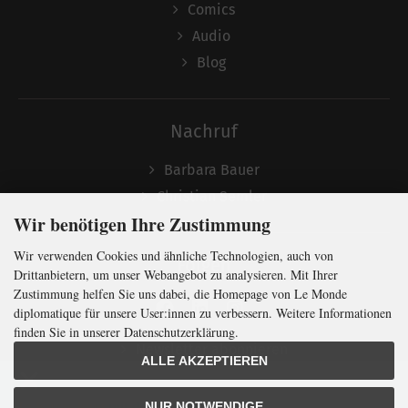
Comics
Audio
Blog
Nachruf
Barbara Bauer
Christian Semler
Wir benötigen Ihre Zustimmung
Wir verwenden Cookies und ähnliche Technologien, auch von
Folgen
Drittanbietern, um unser Webangebot zu analysieren. Mit Ihrer
Zustimmung helfen Sie uns dabei, die Homepage von Le Monde
diplomatique für unsere User:innen zu verbessern. Weitere Informationen
finden Sie in unserer Datenschutzerklärung.
Newsletter abonnieren
ALLE AKZEPTIEREN
In Kürze klug
mit der weltweit
größten
NUR NOTWENDIGE