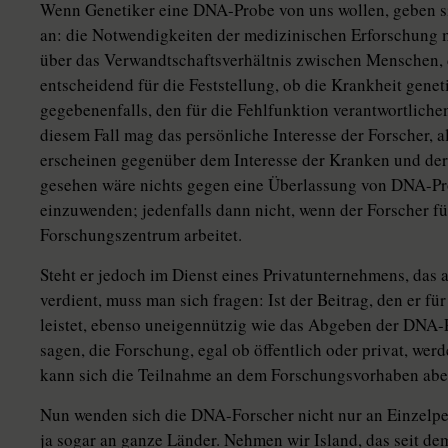
Wenn Genetiker eine DNA-Probe von uns wollen, geben si
an: die Notwendigkeiten der medizinischen Erforschung 
über das Verwandtschaftsverhältnis zwischen Menschen, d
entscheidend für die Feststellung, ob die Krankheit geneti
gegebenenfalls, den für die Fehlfunktion verantwortliche
diesem Fall mag das persönliche Interesse der Forscher, a
erscheinen gegenüber dem Interesse der Kranken und der 
gesehen wäre nichts gegen eine Überlassung von DNA-Pr
einzuwenden; jedenfalls dann nicht, wenn der Forscher fü
Forschungszentrum arbeitet.
Steht er jedoch im Dienst eines Privatunternehmens, das 
verdient, muss man sich fragen: Ist der Beitrag, den er f
leistet, ebenso uneigennützig wie das Abgeben der DNA-
sagen, die Forschung, egal ob öffentlich oder privat, wer
kann sich die Teilnahme an dem Forschungsvorhaben aber
Nun wenden sich die DNA-Forscher nicht nur an Einzelp
ja sogar an ganze Länder. Nehmen wir Island, das seit d