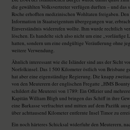
die gewählten Volksvertreter verfügen durften – und das
Roche erhofften medizinischen Wohltaten freigaben. Den 
Information in Staatseigentum übergegangen war, erbrachte
Einverständnis widerrufen wollte. Ihm wurde rechtlich ve
löschen. Es handelte sich also nicht um eine „vorläufige
hatten, sondern um eine endgültige Veräußerung ohne je
weitere Verwendung.
Ähnlich interessant wie die Isländer sind aus der Sicht 
Norfolkinsel. Das 1 500 Kilometer östlich von Brisbane g
hat aber eine eigenständige Regierung. Die knapp zweit
von den Meuterern der englischen Fregatte „HMS Bounty
schildert die Meuterei von 1789: Ein Offizier und mehre
Kapitän William Bligh und bringen das Schiff in ihre Gew
eine Barkasse verfrachtet und mitten auf dem Pazifik ausge
über achttausend Kilometer entfernte Insel Timor zu erre
Ein noch härteres Schicksal widerfuhr den Meuterern, na