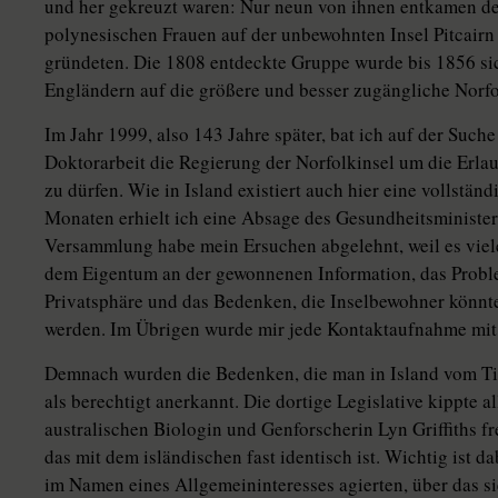
und her gekreuzt waren: Nur neun von ihnen entkamen der 
polynesischen Frauen auf der unbewohnten Insel Pitcairn 
gründeten. Die 1808 entdeckte Gruppe wurde bis 1856 si
Engländern auf die größere und besser zugängliche Norfo
Im Jahr 1999, also 143 Jahre später, bat ich auf der Suc
Doktorarbeit die Regierung der Norfolkinsel um die Erl
zu dürfen. Wie in Island existiert auch hier eine vollstä
Monaten erhielt ich eine Absage des Gesundheitsministers
Versammlung habe mein Ersuchen abgelehnt, weil es viele
dem Eigentum an der gewonnenen Information, das Proble
Privatsphäre und das Bedenken, die Inselbewohner könnt
werden. Im Übrigen wurde mir jede Kontaktaufnahme mit 
Demnach wurden die Bedenken, die man in Island vom Tisc
als berechtigt anerkannt. Die dortige Legislative kippte al
australischen Biologin und Genforscherin Lyn Griffiths f
das mit dem isländischen fast identisch ist. Wichtig ist da
im Namen eines Allgemeininteresses agierten, über das s