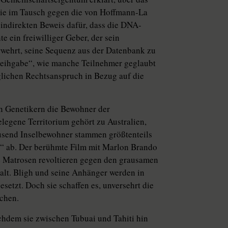
 sie im Tausch gegen die von Hoffmann-La
indirekten Beweis dafür, dass die DNA-
 ein freiwilliger Geber, der sein
rwehrt, seine Sequenz aus der Datenbank zu
 Leihgabe“, wie manche Teilnehmer geglaubt
glichen Rechtsanspruch in Bezug auf die
von Genetikern die Bewohner der
elegene Territorium gehört zu Australien,
ausend Inselbewohner stammen größtenteils
“ ab. Der berühmte Film mit Marlon Brando
re Matrosen revoltieren gegen den grausamen
alt. Bligh und seine Anhänger werden in
setzt. Doch sie schaffen es, unversehrt die
ichen.
chdem sie zwischen Tubuai und Tahiti hin