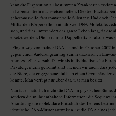
kann die Disposition zu bestimmten Krankheiten erkläre
in Lebensmitteln nachweisen helfen. Die drei Buchstabe
geheimnisvolle, fast immaterielle Substanz. Und doch: Je
Milliarden Körperzellen enthält zwei DNA-Moleküle. Je
sich, und dies unverändert das ganze Leben lang, da die 
ersetzt werden. Die berühmte Doppelhelix ist also etwas s
„Finger weg von meiner DNA!“ stand im Oktober 2007 in 
gegen einen Änderungsantrag zum französischen Einwande
Antragssteller vorsah. Da wir als individualistische Europ
Privateigentums gewöhnt sind, meinen wir auch, dass je
die Niere, die er gegebenenfalls an einen Organhändler
könnte. Man verfügt nur über das, was man besitzt.
Nun ist es natürlich nicht die DNA im physischen Sinne, di
sondern die in ihr enthaltene Information: die Sequenz ih
Anordnung die molekulare Botschaft des Lebens bestimmt
identische DNA-Muster aufweisen, ist die DNA eines jed