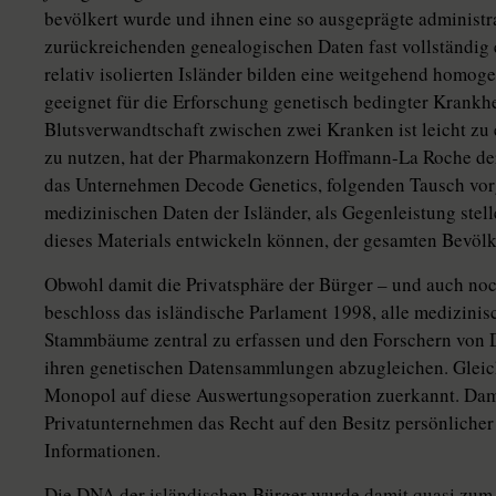
bevölkert wurde und ihnen eine so ausgeprägte administrat
zurückreichenden genealogischen Daten fast vollständig e
relativ isolierten Isländer bilden eine weitgehend homo
geeignet für die Erforschung genetisch bedingter Krankhe
Blutsverwandtschaft zwischen zwei Kranken ist leicht zu
zu nutzen, hat der Pharmakonzern Hoffmann-La Roche der 
das Unternehmen Decode Genetics, folgenden Tausch vo
medizinischen Daten der Isländer, als Gegenleistung stell
dieses Materials entwickeln können, der gesamten Bevölk
Obwohl damit die Privatsphäre der Bürger – und auch noch
beschloss das isländische Parlament 1998, alle medizini
Stammbäume zentral zu erfassen und den Forschern von D
ihren genetischen Datensammlungen abzugleichen. Gleic
Monopol auf diese Auswertungsoperation zuerkannt. Dami
Privatunternehmen das Recht auf den Besitz persönlicher
Informationen.
Die DNA der isländischen Bürger wurde damit quasi zum 