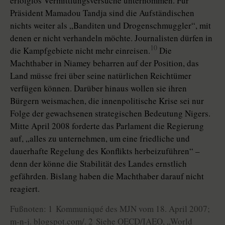
erfolglos Vermittlungsversuche unternommen. Für
Präsident Mamadou Tandja sind die Aufständischen
nichts weiter als „Banditen und Drogenschmuggler“, mit
denen er nicht verhandeln möchte. Journalisten dürfen in
10
die Kampfgebiete nicht mehr einreisen.
Die
Machthaber in Niamey beharren auf der Position, das
Land müsse frei über seine natürlichen Reichtümer
verfügen können. Darüber hinaus wollen sie ihren
Bürgern weismachen, die innenpolitische Krise sei nur
Folge der gewachsenen strategischen Bedeutung Nigers.
Mitte April 2008 forderte das Parlament die Regierung
auf, „alles zu unternehmen, um eine friedliche und
dauerhafte Regelung des Konflikts herbeizuführen“ –
denn der könne die Stabilität des Landes ernstlich
gefährden. Bislang haben die Machthaber darauf nicht
reagiert.
Fußnoten: 1 Kommuniqué des MJN vom 18. April 2007;
m-n-j. blogspot.com/. 2 Siehe OECD/IAEO, „World