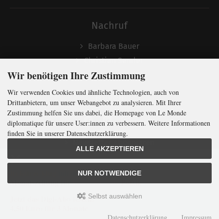
Nachruf
Barbara Bauer
Christian Semler
Wir benötigen Ihre Zustimmung
Wir verwenden Cookies und ähnliche Technologien, auch von
Folgen
Drittanbietern, um unser Webangebot zu analysieren. Mit Ihrer
Zustimmung helfen Sie uns dabei, die Homepage von Le Monde
diplomatique für unsere User:innen zu verbessern. Weitere Informationen
finden Sie in unserer Datenschutzerklärung.
Newsletter abonnieren
ALLE AKZEPTIEREN
In Kürze klug
mit der weltweit
größten
NUR NOTWENDIGE
Monatszeitung
für
internationale
Politik
Selbst auswählen
Jetzt das Digi-Abo testen:
LMd © 2026 | Template © 2009-2026 by
mod
ified eCommerce Shopsoftware
4,50 Euro für 3 Monate
mod
ified eCommerce Shopsoftware © 2009-2026
Datenschutzerklärung
Impressum