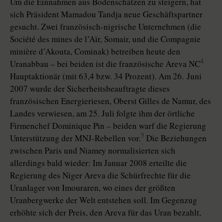
Um die Einnahmen aus Bodenschätzen zu steigern, hat
sich Präsident Mamadou Tandja neue Geschäftspartner
gesucht. Zwei französisch-nigrische Unternehmen (die
Société des mines de l’Aïr, Somair, und die Compagnie
minière d’Akouta, Cominak) betreiben heute den
4
Uranabbau – bei beiden ist die französische Areva NC
Hauptaktionär (mit 63,4 bzw. 34 Prozent). Am 26. Juni
2007 wurde der Sicherheitsbeauftragte dieses
französischen Energieriesen, Oberst Gilles de Namur, des
Landes verwiesen, am 25. Juli folgte ihm der örtliche
Firmenchef Dominique Pin – beiden warf die Regierung
5
Unterstützung der MNJ-Rebellen vor.
Die Beziehungen
zwischen Paris und Niamey normalisierten sich
allerdings bald wieder: Im Januar 2008 erteilte die
Regierung des Niger Areva die Schürfrechte für die
Uranlager von Imouraren, wo eines der größten
Uranbergwerke der Welt entstehen soll. Im Gegenzug
erhöhte sich der Preis, den Areva für das Uran bezahlt,