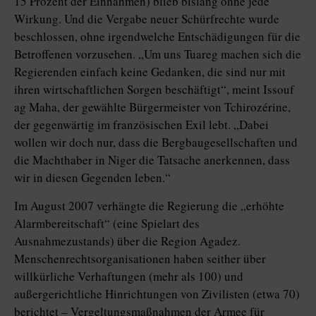
15 Prozent der Einnahmen) blieb bislang ohne jede
Wirkung. Und die Vergabe neuer Schürfrechte wurde
beschlossen, ohne irgendwelche Entschädigungen für die
Betroffenen vorzusehen. „Um uns Tuareg machen sich die
Regierenden einfach keine Gedanken, die sind nur mit
ihren wirtschaftlichen Sorgen beschäftigt“, meint Issouf
ag Maha, der gewählte Bürgermeister von Tchirozérine,
der gegenwärtig im französischen Exil lebt. „Dabei
wollen wir doch nur, dass die Bergbaugesellschaften und
die Machthaber in Niger die Tatsache anerkennen, dass
wir in diesen Gegenden leben.“
Im August 2007 verhängte die Regierung die „erhöhte
Alarmbereitschaft“ (eine Spielart des
Ausnahmezustands) über die Region Agadez.
Menschenrechtsorganisationen haben seither über
willkürliche Verhaftungen (mehr als 100) und
außergerichtliche Hinrichtungen von Zivilisten (etwa 70)
berichtet – Vergeltungsmaßnahmen der Armee für