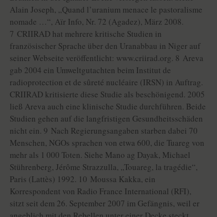
Alain Joseph, „Quand l’uranium menace le pastoralisme
nomade …“, Aïr Info, Nr. 72 (Agadez), März 2008.
7 CRIIRAD hat mehrere kritische Studien in
französischer Sprache über den Uranabbau in Niger auf
seiner Webseite veröffentlicht: www.criirad.org. 8 Areva
gab 2004 ein Umweltgutachten beim Institut de
radioprotection et de sûreté nucléaire (IRSN) in Auftrag.
CRIIRAD kritisierte diese Studie als beschönigend. 2005
ließ Areva auch eine klinische Studie durchführen. Beide
Studien gehen auf die langfristigen Gesundheitsschäden
nicht ein. 9 Nach Regierungsangaben starben dabei 70
Menschen, NGOs sprachen von etwa 600, die Tuareg von
mehr als 1 000 Toten. Siehe Mano ag Dayak, Michael
Stührenberg, Jérôme Strazzulla, „Touareg, la tragédie“,
Paris (Lattès) 1992. 10 Moussa Kakka, ein
Korrespondent von Radio France International (RFI),
sitzt seit dem 26. September 2007 im Gefängnis, weil er
angeblich mit den Rebellen unter einer Decke steckt.