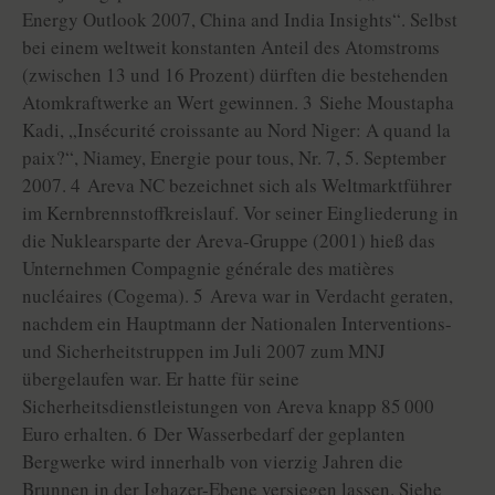
Energy Outlook 2007, China and India Insights“. Selbst
bei einem weltweit konstanten Anteil des Atomstroms
(zwischen 13 und 16 Prozent) dürften die bestehenden
Atomkraftwerke an Wert gewinnen. 3 Siehe Moustapha
Kadi, „Insécurité croissante au Nord Niger: A quand la
paix?“, Niamey, Energie pour tous, Nr. 7, 5. September
2007. 4 Areva NC bezeichnet sich als Weltmarktführer
im Kernbrennstoffkreislauf. Vor seiner Eingliederung in
die Nuklearsparte der Areva-Gruppe (2001) hieß das
Unternehmen Compagnie générale des matières
nucléaires (Cogema). 5 Areva war in Verdacht geraten,
nachdem ein Hauptmann der Nationalen Interventions-
und Sicherheitstruppen im Juli 2007 zum MNJ
übergelaufen war. Er hatte für seine
Sicherheitsdienstleistungen von Areva knapp 85 000
Euro erhalten. 6 Der Wasserbedarf der geplanten
Bergwerke wird innerhalb von vierzig Jahren die
Brunnen in der Ighazer-Ebene versiegen lassen. Siehe