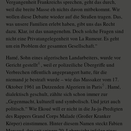
Vergangenheit Frankreichs sprechen, geht das durch,
weil die breite Masse eh nichts davon mitbekommt. Wir
wollen diese Debatte wieder auf die Straßen tragen. Das,
was unsere Familien erlebt haben, gibt uns das Recht
dazu. Klar, ist das unangenehm. Doch solche Fragen sind
nicht eine Privatangelegenheit von La Rumeur. Es geht
um ein Problem der gesamten Gesellschaft.“
Hamé, Sohn eines algerischen Landarbeiters, wurde vor
4
Gericht gestellt
, weil er polizeiliche Übergriffe und
Verbrechen öffentlich angeprangert hatte, für die
niemand je bestraft wurde – wie das Massaker vom 17.
5
Oktober 1961 an Dutzenden Algeriern in Paris
. Hamé,
dialektisch geschult, zählte sich schon immer zur
„Gegenmacht, kulturell und symbolisch. Und jetzt auch
politisch.“ Wie Ekoué will er nicht in die Ja-ja-Predigten
des Rappers Grand Corps Malade (Großer Kranker
Körper) einstimmen. Hinter diesem Namen steckt Fabien
Marsaud, der seit seinem 20. Lebensjahr infolge eines