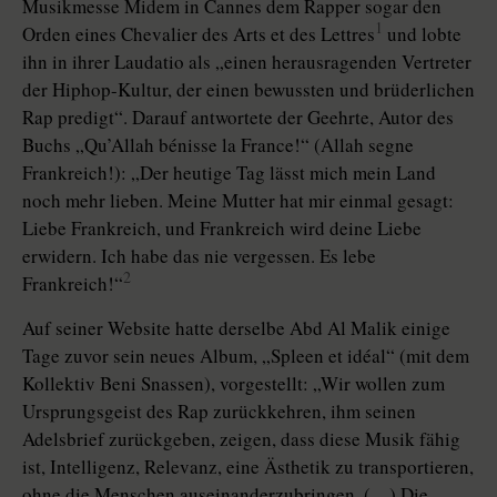
Musikmesse Midem in Cannes dem Rapper sogar den
1
Orden eines Chevalier des Arts et des Lettres
und
lobte
ihn in ihrer Laudatio als „einen herausragenden Vertreter
der Hiphop-Kultur, der einen bewussten und brüderlichen
Rap predigt“. Darauf antwortete der Geehrte, Autor des
Buchs „Qu’Allah bénisse la France!“ (Allah segne
Frankreich!): „Der heutige Tag lässt mich mein Land
noch mehr lieben. Meine Mutter hat mir einmal gesagt:
Liebe Frankreich, und Frankreich wird deine Liebe
erwidern. Ich habe das nie vergessen. Es lebe
2
Frankreich!“
Auf seiner Website hatte derselbe Abd Al Malik einige
Tage zuvor sein neues Album, „Spleen et idéal“ (mit dem
Kollektiv Beni Snassen), vorgestellt: „Wir wollen zum
Ursprungsgeist des Rap zurückkehren, ihm seinen
Adelsbrief zurückgeben, zeigen, dass diese Musik fähig
ist, Intelligenz, Relevanz, eine Ästhetik zu transportieren,
ohne die Menschen auseinanderzubringen. (…) Die