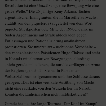
Revolution ist eine Umwälzung, eine Bewegung wie eine
große Welle.“ Die 25-jährige Keny Arkana, Tochter
argentinischer Immigranten, die in Marseille aufwuchs,
erzählt von den piqueteros (abgeleitet von dem Wort
piquete, Streikposten), die Mitte der 1990er-Jahre im
Süden Argentiniens mit Straßenblockaden gegen
Entlassungen und Rationalisierungsmaßnahmen
protestierten. Sie unterstützt – nicht ohne Vorbehalte –
den venezolanischen Präsidenten Hugo Chávez und steht
in Kontakt mit alternativen Bewegungen, allerdings
„nicht gerade mit solchen, die nur die verlängerten Arme
der Regierungen sind“. Sie hat in Bamako am
Weltsozialforum teilgenommen und ihre Schlüsse daraus
gezogen. „Das ist eine vertikale Ausübung von Macht,
nicht eine radikale, von den Wurzeln her. In Nairobi
konnten die Einheimischen nicht mitdiskutieren!“
Gerade hat sie ihre lange Tournee „Der Kopf im Kampf“