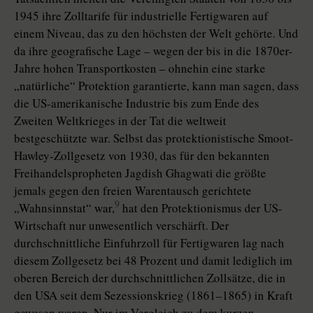
1945 ihre Zolltarife für industrielle Fertigwaren auf
einem Niveau, das zu den höchsten der Welt gehörte. Und
da ihre geografische Lage – wegen der bis in die 1870er-
Jahre hohen Transportkosten – ohnehin eine starke
„natürliche“ Protektion garantierte, kann man sagen, dass
die US-amerikanische Industrie bis zum Ende des
Zweiten Weltkrieges in der Tat die weltweit
bestgeschützte war. Selbst das protektionistische Smoot-
Hawley-Zollgesetz von 1930, das für den bekannten
Freihandelspropheten Jagdish Ghagwati die größte
jemals gegen den freien Warentausch gerichtete
9
„Wahnsinnstat“ war,
hat den Protektionismus der US-
Wirtschaft nur unwesentlich verschärft. Der
durchschnittliche Einfuhrzoll für Fertigwaren lag nach
diesem Zollgesetz bei 48 Prozent und damit lediglich im
oberen Bereich der durchschnittlichen Zollsätze, die in
den USA seit dem Sezessionskrieg (1861–1865) in Kraft
gewesen waren. Nur im Vergleich zu dem kurzen