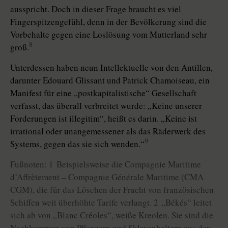
ausspricht. Doch in dieser Frage braucht es viel
Fingerspitzengefühl, denn in der Bevölkerung sind die
Vorbehalte gegen eine Loslösung vom Mutterland sehr
8
groß.
Unterdessen haben neun Intellektuelle von den Antillen,
darunter Edouard Glissant und Patrick Chamoiseau, ein
Manifest für eine „postkapitalistische“ Gesellschaft
verfasst, das überall verbreitet wurde: „Keine unserer
Forderungen ist illegitim“, heißt es darin. „Keine ist
irrational oder unangemessener als das Räderwerk des
9
Systems, gegen das sie sich wenden.“
Fußnoten: 1 Beispielsweise die Compagnie Maritime
d’Affrètement – Compagnie Générale Maritime (CMA
CGM), die für das Löschen der Fracht von französischen
Schiffen weit überhöhte Tarife verlangt. 2 „Békés“ leitet
sich ab von „Blanc Créoles“, weiße Kreolen. Sie sind die
Nachkommen von Pflanzern und Sklavenhaltern aus der