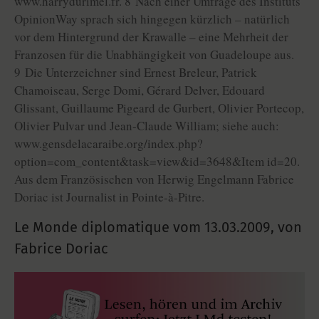
www.harrydurimel.fr. 8 Nach einer Umfrage des Instituts
OpinionWay sprach sich hingegen kürzlich – natürlich
vor dem Hintergrund der Krawalle – eine Mehrheit der
Franzosen für die Unabhängigkeit von Guadeloupe aus.
9 Die Unterzeichner sind Ernest Breleur, Patrick
Chamoiseau, Serge Domi, Gérard Delver, Edouard
Glissant, Guillaume Pigeard de Gurbert, Olivier Portecop,
Olivier Pulvar und Jean-Claude William; siehe auch:
www.gensdelacaraibe.org/index.php?
option=com_content&task=view&id=3648&Item id=20.
Aus dem Französischen von Herwig Engelmann Fabrice
Doriac ist Journalist in Pointe-à-Pitre.
Le Monde diplomatique vom
13.03.2009
,
von
Fabrice Doriac