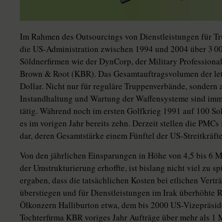
Im Rahmen des Outsourcings von Dienstleistungen für Tr
die US-Administration zwischen 1994 und 2004 über 3 000
Söldnerfirmen wie der DynCorp, der Military Professiona
Brown & Root (KBR). Das Gesamtauftragsvolumen der letz
Dollar. Nicht nur für reguläre Truppenverbände, sondern 
Instandhaltung und Wartung der Waffensysteme sind imme
tätig. Während noch im ersten Golfkrieg 1991 auf 100 Sol
es im vorigen Jahr bereits zehn. Derzeit stellen die PMCs
dar, deren Gesamtstärke einem Fünftel der US-Streitkräfte
Von den jährlichen Einsparungen in Höhe von 4,5 bis 6 Mi
der Umstrukturierung erhoffte, ist bislang nicht viel zu
ergaben, dass die tatsächlichen Kosten bei etlichen Vert
überstiegen und für Dienstleistungen im Irak überhöhte
Ölkonzern Halliburton etwa, dem bis 2000 US-Vizepräside
Tochterfirma KBR voriges Jahr Aufträge über mehr als 1 M