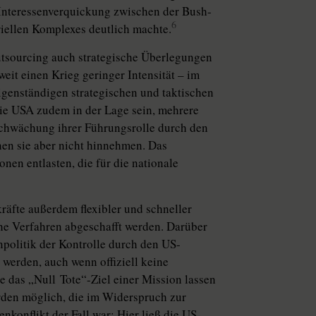
e Interessenverquickung zwischen der Bush-
6
iellen Komplexes deutlich machte.
tsourcing auch strategische Überlegungen
eit einen Krieg geringer Intensität – im
 eigenständigen strategischen und taktischen
die USA zudem in der Lage sein, mehrere
Schwächung ihrer Führungsrolle durch den
en sie aber nicht hinnehmen. Das
onen entlasten, die für die nationale
äfte außerdem flexibler und schneller
he Verfahren abgeschafft werden. Darüber
npolitik der Kontrolle durch den US-
 werden, auch wenn offiziell keine
 das „Null Tote“-Ziel einer Mission lassen
den möglich, die im Widerspruch zur
enkonflikt der Fall war: Hier ließ die US-