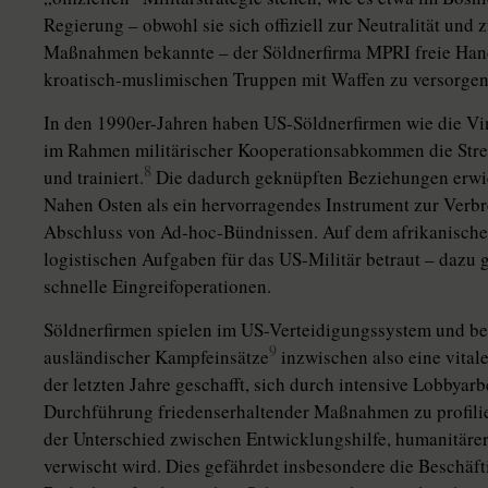
Regierung – obwohl sie sich offiziell zur Neutralität und
Maßnahmen bekannte – der Söldnerfirma MPRI freie Han
kroatisch-muslimischen Truppen mit Waffen zu versorgen
In den 1990er-Jahren haben US-Söldnerfirmen wie die Vi
im Rahmen militärischer Kooperationsabkommen die Strei
8
und trainiert.
Die dadurch geknüpften Beziehungen erwie
Nahen Osten als ein hervorragendes Instrument zur Ver
Abschluss von Ad-hoc-Bündnissen. Auf dem afrikanischen
logistischen Aufgaben für das US-Militär betraut – dazu g
schnelle Eingreifoperationen.
Söldnerfirmen spielen im US-Verteidigungssystem und bei
9
ausländischer Kampfeinsätze
inzwischen also eine vitale
der letzten Jahre geschafft, sich durch intensive Lobbyarbe
Durchführung friedenserhaltender Maßnahmen zu profilier
der Unterschied zwischen Entwicklungshilfe, humanitärer
verwischt wird. Dies gefährdet insbesondere die Beschäfti