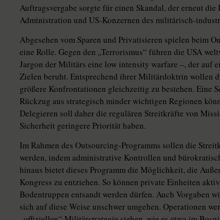
Auftragsvergabe sorgte für einen Skandal, der erneut di
Administration und US-Konzernen des militärisch-industr
Abgesehen vom Sparen und Privatisieren spielen beim Ou
eine Rolle. Gegen den „Terrorismus“ führen die USA weltw
Jargon der Militärs eine low intensity warfare –, der auf
Zielen beruht. Entsprechend ihrer Militärdoktrin wollen 
größere Konfrontationen gleichzeitig zu bestehen. Eine 
Rückzug aus strategisch minder wichtigen Regionen könn
Delegieren soll daher die regulären Streitkräfte von Missi
Sicherheit geringere Priorität haben.
Im Rahmen des Outsourcing-Programms sollen die Streitkr
werden, indem administrative Kontrollen und bürokratisc
hinaus bietet dieses Programm die Möglichkeit, die Auße
Kongress zu entziehen. So können private Einheiten aktiv
Bodentruppen entsandt werden dürfen. Auch Vorgaben wie
sich auf diese Weise unschwer umgehen. Operationen wer
„offiziellen“ Militärstrategie stehen, wie es etwa im Bosni