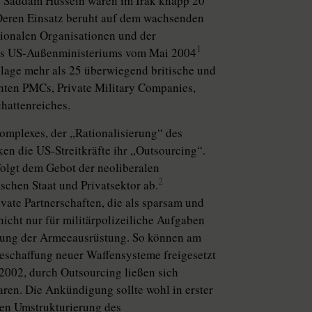
 Saddam Hussein waren im Irak knapp 20
 Deren Einsatz beruht auf dem wachsenden
tionalen Organisationen und der
1
 des US-Außenministeriums vom Mai 2004
slage mehr als 25 überwiegend britische und
nten PMCs, Private Military Companies,
chattenreiches.
Komplexes, der „Rationalisierung“ des
en die US-Streitkräfte ihr „Outsourcing“.
olgt dem Gebot der neoliberalen
2
ischen Staat und Privatsektor ab.
vate Partnerschaften, die als sparsam und
 nicht nur für militärpolizeiliche Aufgaben
cklung der Armeeausrüstung. So können am
Beschaffung neuer Waffensysteme freigesetzt
2002, durch Outsourcing ließen sich
ren. Die Ankündigung sollte wohl in erster
hen Umstrukturierung des