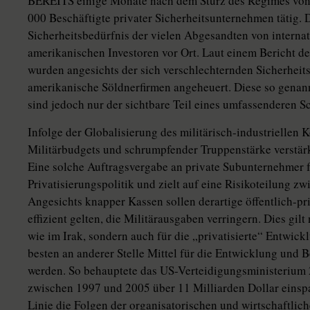
BEREITS einige Monate nach dem Sturz des Regimes von
000 Beschäftigte privater Sicherheitsunternehmen tätig.
Sicherheitsbedürfnis der vielen Abgesandten von interna
amerikanischen Investoren vor Ort. Laut einem Bericht
wurden angesichts der sich verschlechternden Sicherheit
amerikanische Söldnerfirmen angeheuert. Diese so genan
sind jedoch nur der sichtbare Teil eines umfassenderen S
Infolge der Globalisierung des militärisch-industriellen 
Militärbudgets und schrumpfender Truppenstärke verstärk
Eine solche Auftragsvergabe an private Subunternehmer f
Privatisierungspolitik und zielt auf eine Risikoteilung zw
Angesichts knapper Kassen sollen derartige öffentlich-pri
effizient gelten, die Militärausgaben verringern. Dies gilt
wie im Irak, sondern auch für die „privatisierte“ Entwi
besten an anderer Stelle Mittel für die Entwicklung und 
werden. So behauptete das US-Verteidigungsministerium 
zwischen 1997 und 2005 über 11 Milliarden Dollar einspa
Linie die Folgen der organisatorischen und wirtschaftlic