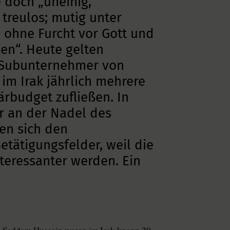
e doch „uneinig,
 treulos; mutig unter
 ohne Furcht vor Gott und
n“. Heute gelten
e Subunternehmer von
 im Irak jährlich mehrere
ärbudget zufließen. In
r an der Nadel des
nen sich den
tätigungsfelder, weil die
teressanter werden. Ein