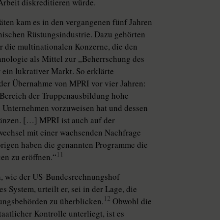
Arbeit diskreditieren würde.
täten kam es in den vergangenen fünf Jahren
nischen Rüstungsindustrie. Dazu gehörten
r die multinationalen Konzerne, die den
ologie als Mittel zur „Beherrschung des
 ein lukrativer Markt. So erklärte
der Übernahme von MPRI vor vier Jahren:
 Bereich der Truppenausbildung hohe
s Unternehmen vorzuweisen hat und dessen
änzen. […] MPRI ist auch auf der
mawechsel mit einer wachsenden Nachfrage
brigen haben die genannten Programme die
11
en zu eröffnen.“
ch, wie der US-Bundesrechnungshof
 System, urteilt er, sei in der Lage, die
12
ungsbehörden zu überblicken.
Obwohl die
tlicher Kontrolle unterliegt, ist es