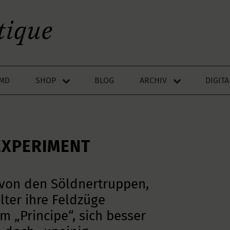
LMD
SHOP
BLOG
ARCHIV
DIGIT
EXPERIMENT
l von den Söldnertruppen,
lter ihre Feldzüge
em „Principe“, sich besser