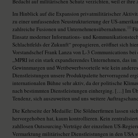
Bedacht auf militärischen Schutz verzichten, weil er ihre 
Im Hinblick auf die Expansion privatmilitärischer Aktivi
zu einer umfassenden Neustrukturierung der US-amerika
10
zahlreiche Fusionen und Unternehmensübernahmen.
Fü
Einsatz moderner Informations- und Kommunikationstechn
Schlachtfelds der Zukunft“ propagieren, eröffnet sich hier
Vorstandschef Frank Lanza von L-3 Communications bei 
„MPRI ist ein stark expandierendes Unternehmen, das im
Gewinnmargen und Wettbewerbsvorteile wie kein andere
Dienstleistungen unsere Produktpalette hervorragend erg
internationalen Bühne sehr aktiv, da der politische Kli
nach bestimmten Dienstleistungen einherging. […] Im Ü
Tendenz, sich auszuweiten und uns weitere Auftragschanc
Die Kehrseite der Medaille: Die Söldnerfirmen lassen si
hervorgehoben hat, kaum kontrollieren. Kein zentralisiertes
zahllosen Outsourcing-Verträge der einzelnen US-Regier
Vermarktung militärischer Dienstleistungen in den USA staa