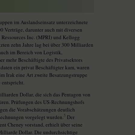
uppen im Auslandseinsatz unterzeichnete
 Verträge, darunter auch mit diversen
l Ressources Inc. (MPRI) und Kellogg
ten zehn Jahre lag bei über 300 Milliarden
auch im Bereich von Logistik,
r mehr Beschäftigte des Privatsektors
daten ein privat Beschäftigter kam, waren
 im Irak eine Art zweite Besatzungstruppe
 entspricht.
lliarden Dollar, die sich das Pentagon von
 spüren. Prüfungen des US-Rechnungshofs
rägen die Vorabschätzungen deutlich
5
 Rechnungen vorgelegt wurden.
Der
nt Cheney vorstand, erhielt über seine
illiarde Dollar. Die undurchsichtige