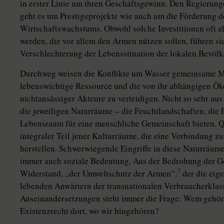
in erster Linie um ihren Geschäftsgewinn. Den Regierunge
geht es um Prestigeprojekte wie auch um die Förderung d
Wirtschaftswachstums. Obwohl solche Investitionen oft 
werden, die vor allem den Armen nützen sollen, führen si
Verschlechterung der Lebenssituation der lokalen Bevölk
Durchweg weisen die Konflikte um Wasser gemeinsame Me
lebenswichtige Ressource und die von ihr abhängigen Ö
nichtansässiger Akteure zu verteidigen. Nicht so sehr au
die jeweiligen Naturräume – die Feuchtlandschaften, die F
Lebensraum für eine menschliche Gemeinschaft bieten. Qu
integraler Teil jener Kulturräume, die eine Verbindung z
herstellen. Schwerwiegende Eingriffe in diese Naturräum
immer auch soziale Bedeutung. Aus der Bedrohung der G
3
Widerstand, „der Umweltschutz der Armen“,
der die eig
lebenden Anwärtern der transnationalen Verbraucherklass
Auseinandersetzungen steht immer die Frage: Wem gehör
Existenzrecht dort, wo wir hingehören?