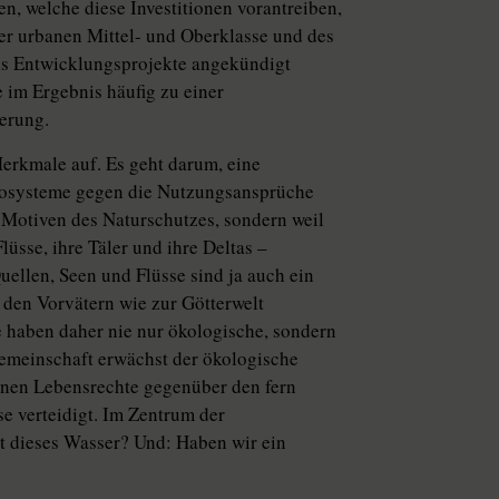
n, welche diese Investitionen vorantreiben,
er urbanen Mittel- und Oberklasse und des
als Entwicklungsprojekte angekündigt
e im Ergebnis häufig zu einer
erung.
rkmale auf. Es geht darum, eine
kosysteme gegen die Nutzungsansprüche
s Motiven des Naturschutzes, sondern weil
lüsse, ihre Täler und ihre Deltas –
ellen, Seen und Flüsse sind ja auch ein
u den Vorvätern wie zur Götterwelt
e haben daher nie nur ökologische, sondern
emeinschaft erwächst der ökologische
enen Lebensrechte gegenüber den fern
e verteidigt. Im Zentrum der
t dieses Wasser? Und: Haben wir ein