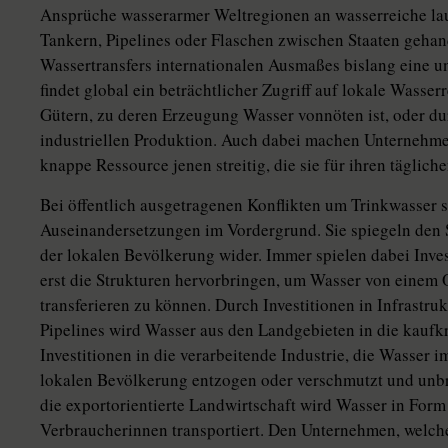
Ansprüche wasserarmer Weltregionen an wasserreiche laut
Tankern, Pipelines oder Flaschen zwischen Staaten gehan
Wassertransfers internationalen Ausmaßes bislang eine un
findet global ein beträchtlicher Zugriff auf lokale Wasse
Gütern, zu deren Erzeugung Wasser vonnöten ist, oder d
industriellen Produktion. Auch dabei machen Unternehm
knappe Ressource jenen streitig, die sie für ihren täglic
Bei öffentlich ausgetragenen Konflikten um Trinkwasser 
Auseinandersetzungen im Vordergrund. Sie spiegeln den S
der lokalen Bevölkerung wider. Immer spielen dabei Invest
erst die Strukturen hervorbringen, um Wasser von einem
transferieren zu können. Durch Investitionen in Infrastr
Pipelines wird Wasser aus den Landgebieten in die kaufkr
Investitionen in die verarbeitende Industrie, die Wasser 
lokalen Bevölkerung entzogen oder verschmutzt und unbr
die exportorientierte Landwirtschaft wird Wasser in Form
Verbraucherinnen transportiert. Den Unternehmen, welche 