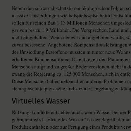
Neben den schwer abschätzbaren ökologischen Folgen sol
massive Umsiedlungen wie beispielsweise beim Dreischl
sollen für seinen Bau 1,13 Millionen Menschen umgesied
gar von bis zu 1,9 Millionen. Die Versprechen, Land und A
nicht eingehalten. Wenn neues Land angeboten wurde, war 
zuvor besessene. Angebotene Kompensationsleistungen wu
der Umsiedlung Betroffene mussten mitunter neue Wohnstät
erhaltenen Kompensationen. Da entgegen den Planungen 
Menschen aufgrund zu großer Bodenerosionen nicht in de
zwang die Regierung ca. 125 000 Menschen, sich in entfe
Diese Menschen haben neben allen anderen Problemen no
sie ungewohnte physische und soziale Umgebung zu käm
Virtuelles Wasser
Nutzungskonflikte entstehen auch, wenn Wasser bei der 
gebraucht wird. „Virtuelles Wasser“ ist der Begriff, der 
Produkt enthalten oder zur Fertigung eines Produkts ver