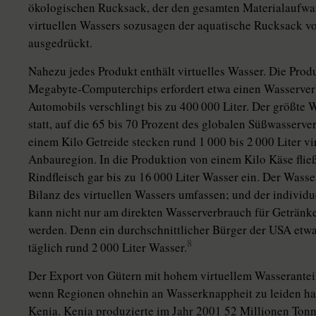
ökologischen Rucksack, der den gesamten Materialaufwan
virtuellen Wassers sozusagen der aquatische Rucksack v
ausgedrückt.
Nahezu jedes Produkt enthält virtuelles Wasser. Die Pro
Megabyte-Computerchips erfordert etwa einen Wasserverb
Automobils verschlingt bis zu 400 000 Liter. Der größte 
statt, auf die 65 bis 70 Prozent des globalen Süßwasserv
einem Kilo Getreide stecken rund 1 000 bis 2 000 Liter v
Anbauregion. In die Produktion von einem Kilo Käse fließe
Rindfleisch gar bis zu 16 000 Liter Wasser ein. Der Was
Bilanz des virtuellen Wassers umfassen; und der indivi
kann nicht nur am direkten Wasserverbrauch für Geträn
werden. Denn ein durchschnittlicher Bürger der USA etwa
8
täglich rund 2 000 Liter Wasser.
Der Export von Gütern mit hohem virtuellem Wasseranteil 
wenn Regionen ohnehin an Wasserknappheit zu leiden ha
Kenia. Kenia produzierte im Jahr 2001 52 Millionen Ton