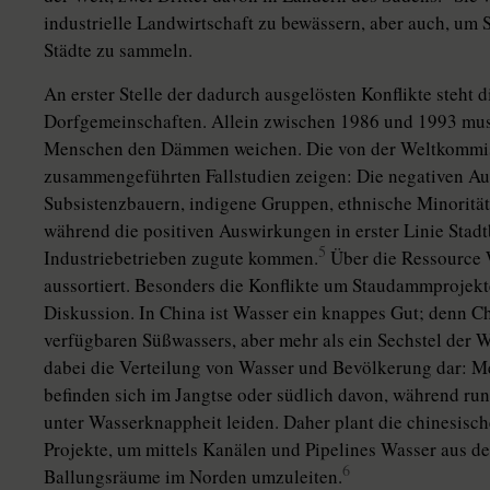
industrielle Landwirtschaft zu bewässern, aber auch, um
Städte zu sammeln.
An erster Stelle der dadurch ausgelösten Konflikte steht
Dorfgemeinschaften. Allein zwischen 1986 und 1993 mus
Menschen den Dämmen weichen. Die von der Weltkomm
zusammengeführten Fallstudien zeigen: Die negativen Au
Subsistenzbauern, indigene Gruppen, ethnische Minorität
während die positiven Auswirkungen in erster Linie Sta
5
Industriebetrieben zugute kommen.
Über die Ressource 
aussortiert. Besonders die Konflikte um Staudammprojekte
Diskussion. In China ist Wasser ein knappes Gut; denn Ch
verfügbaren Süßwassers, aber mehr als ein Sechstel der W
dabei die Verteilung von Wasser und Bevölkerung dar: Me
befinden sich im Jangtse oder südlich davon, während ru
unter Wasserknappheit leiden. Daher plant die chinesisc
Projekte, um mittels Kanälen und Pipelines Wasser aus d
6
Ballungsräume im Norden umzuleiten.