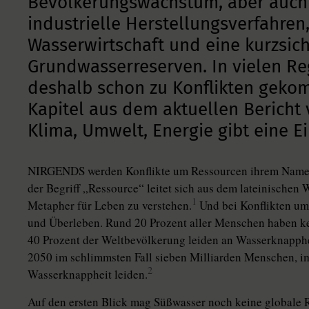
Bevölkerungswachstum, aber auch
industrielle Herstellungsverfahre
Wasserwirtschaft und eine kurzsic
Grundwasserreserven. In vielen Reg
deshalb schon zu Konflikten geko
Kapitel aus dem aktuellen Bericht 
Klima, Umwelt, Energie gibt eine E
NIRGENDS werden Konflikte um Ressourcen ihrem Namen 
der Begriff „Ressource“ leitet sich aus dem lateinischen W
1
Metapher für Leben zu verstehen.
Und bei Konflikten um
und Überleben. Rund 20 Prozent aller Menschen haben k
40 Prozent der Weltbevölkerung leiden an Wasserknapphe
2050 im schlimmsten Fall sieben Milliarden Menschen, i
2
Wasserknappheit leiden.
Auf den ersten Blick mag Süßwasser noch keine globale