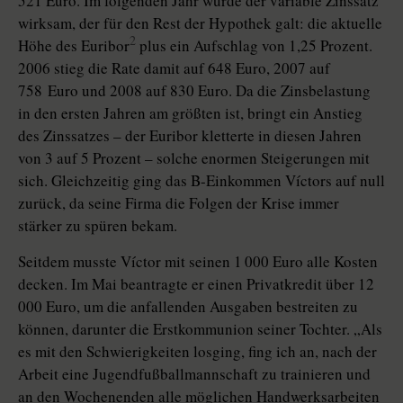
521 Euro. Im folgenden Jahr wurde der variable Zinssatz
wirksam, der für den Rest der Hypothek galt: die aktuelle
2
Höhe des Euribor
plus ein Aufschlag von 1,25 Prozent.
2006 stieg die Rate damit auf 648 Euro, 2007 auf
758 Euro und 2008 auf 830 Euro. Da die Zinsbelastung
in den ersten Jahren am größten ist, bringt ein Anstieg
des Zinssatzes – der Euribor kletterte in diesen Jahren
von 3 auf 5 Prozent – solche enormen Steigerungen mit
sich. Gleichzeitig ging das B-Einkommen Víctors auf null
zurück, da seine Firma die Folgen der Krise immer
stärker zu spüren bekam.
Seitdem musste Víctor mit seinen 1 000 Euro alle Kosten
decken. Im Mai beantragte er einen Privatkredit über 12
000 Euro, um die anfallenden Ausgaben bestreiten zu
können, darunter die Erstkommunion seiner Tochter. „Als
es mit den Schwierigkeiten losging, fing ich an, nach der
Arbeit eine Jugendfußballmannschaft zu trainieren und
an den Wochenenden alle möglichen Handwerksarbeiten