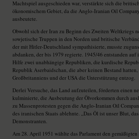
Machtspiel ausgeschieden war, verstärkte sich die briti
ökonomischem Gebiet, da die Anglo-Iranian Oil Compan
ausbeutete.
Obwohl sich der Iran zu Beginn des Zweiten Weltkriegs ne
sowjetische Truppen in den Norden und britische Verbänd
der mit Hitler-Deutschland sympathisierte, musste zug
abdanken, der bis 1979 regierte. 1945/46 entstanden auf 
Hilfe zwei unabhängige Republiken, die kurdische Repu
Republik Aserbaidschan, die aber keinen Bestand hatten
Großbritanniens und der USA die Unterstützung entzog.
Derlei Versuche, das Land aufzuteilen, förderten einen n
kulminierte, die Ausbeutung der Ölvorkommen durch aus
zu Massenprotesten gegen die Anglo-Iranian Oil Compan
des iranischen Staats ablehnte. „Das Öl ist unser Blut, das
Demonstranten.
Am 28. April 1951 wählte das Parlament den gemäßigt