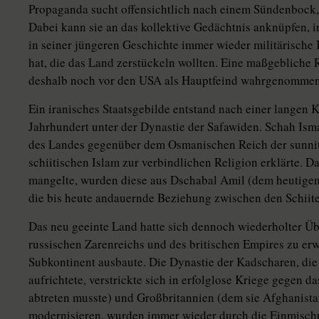
Propaganda sucht offensichtlich nach einem Sündenbock,
Dabei kann sie an das kollektive Gedächtnis anknüpfen, i
in seiner jüngeren Geschichte immer wieder militärische 
hat, die das Land zerstückeln wollten. Eine maßgebliche R
deshalb noch vor den USA als Hauptfeind wahrgenommen
Ein iranisches Staatsgebilde entstand nach einer langen 
Jahrhundert unter der Dynastie der Safawiden. Schah Isma
des Landes gegenüber dem Osmanischen Reich der sunnit
schiitischen Islam zur verbindlichen Religion erklärte. D
mangelte, wurden diese aus Dschabal Amil (dem heutigen
die bis heute andauernde Beziehung zwischen den Schiite
Das neu geeinte Land hatte sich dennoch wiederholter Üb
russischen Zarenreichs und des britischen Empires zu er
Subkontinent ausbaute. Die Dynastie der Kadscharen, die
aufrichtete, verstrickte sich in erfolglose Kriege gegen 
abtreten musste) und Großbritannien (dem sie Afghanistan
modernisieren, wurden immer wieder durch die Einmischu