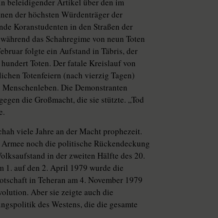
n beleidigender Artikel über den im
inen der höchsten Würdenträger der
sende Koranstudenten in den Straßen der
nd während das Schahregime von neun Toten
ebruar folgte ein Aufstand in Täbris, der
hundert Toten. Der fatale Kreislauf von
chen Totenfeiern (nach vierzig Tagen)
on Menschenleben. Die Demonstranten
 gegen die Großmacht, die sie stützte. „Tod
e.
ah viele Jahre an der Macht prophezeit.
r Armee noch die politische Rückendeckung
olksaufstand in der zweiten Hälfte des 20.
m 1. auf den 2. April 1979 wurde die
otschaft in Teheran am 4. November 1979
olution. Aber sie zeigte auch die
ngspolitik des Westens, die die gesamte