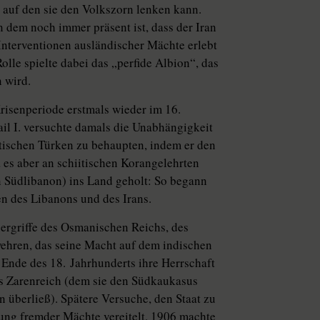
 auf den sie den Volkszorn lenken kann.
n dem noch immer präsent ist, dass der Iran
Interventionen ausländischer Mächte erlebt
olle spielte dabei das „perfide Albion“, das
 wird.
Krisenperiode erstmals wieder im 16.
il I. versuchte damals die Unabhängigkeit
ischen Türken zu behaupten, indem er den
a es aber an schiitischen Korangelehrten
 Südlibanon) ins Land geholt: So begann
n des Libanons und des Irans.
ergriffe des Osmanischen Reichs, des
wehren, das seine Macht auf dem indischen
 Ende des 18. Jahrhunderts ihre Herrschaft
das Zarenreich (dem sie den Südkaukasus
 überließ). Spätere Versuche, den Staat zu
ng fremder Mächte vereitelt. 1906 machte