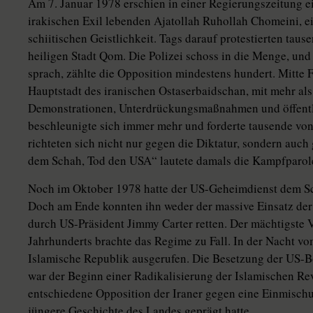
Am 7. Januar 1978 erschien in einer Regierungszeitung ei
irakischen Exil lebenden Ajatollah Ruhollah Chomeini, e
schiitischen Geistlichkeit. Tags darauf protestierten tau
heiligen Stadt Qom. Die Polizei schoss in die Menge, u
sprach, zählte die Opposition mindestens hundert. Mitte F
Hauptstadt des iranischen Ostaserbaidschan, mit mehr als 
Demonstrationen, Unterdrückungsmaßnahmen und öffentli
beschleunigte sich immer mehr und forderte tausende v
richteten sich nicht nur gegen die Diktatur, sondern auch
dem Schah, Tod den USA“ lautete damals die Kampfparol
Noch im Oktober 1978 hatte der US-Geheimdienst dem Sch
Doch am Ende konnten ihn weder der massive Einsatz de
durch US-Präsident Jimmy Carter retten. Der mächtigste V
Jahrhunderts brachte das Regime zu Fall. In der Nacht vo
Islamische Republik ausgerufen. Die Besetzung der US-B
war der Beginn einer Radikalisierung der Islamischen Rev
entschiedene Opposition der Iraner gegen eine Einmischu
jüngere Geschichte des Landes geprägt hatte.