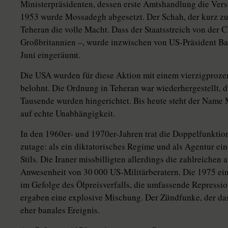
Ministerpräsidenten, dessen erste Amtshandlung die Vers
1953 wurde Mossadegh abgesetzt. Der Schah, der kurz zu
Teheran die volle Macht. Dass der Staatsstreich von der C
Großbritannien –, wurde inzwischen von US-Präsident Ba
Juni eingeräumt.
Die USA wurden für diese Aktion mit einem vierzigprozen
belohnt. Die Ordnung in Teheran war wiederhergestellt, 
Tausende wurden hingerichtet. Bis heute steht der Name 
auf echte Unabhängigkeit.
In den 1960er- und 1970er-Jahren trat die Doppelfunktio
zutage: als ein diktatorisches Regime und als Agentur e
Stils. Die Iraner missbilligten allerdings die zahlreichen
Anwesenheit von 30 000 US-Militärberatern. Die 1975 ein
im Gefolge des Ölpreisverfalls, die umfassende Repressi
ergaben eine explosive Mischung. Der Zündfunke, der das
eher banales Ereignis.