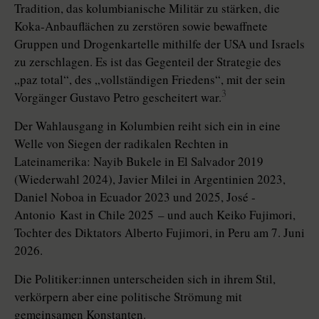
Tradition, das kolumbianische Militär zu stärken, die
Koka-Anbauflächen zu zerstören sowie bewaffnete
Gruppen und Drogenkartelle mithilfe der USA und Israels
zu zerschlagen. Es ist das Gegenteil der Strategie des
„paz total“, des „vollständigen Friedens“, mit der sein
3
Vorgänger ­Gustavo Petro gescheitert war.
Der Wahlausgang in Kolumbien reiht sich ein in eine
Welle von Siegen der radikalen Rechten in
Lateinamerika: Nayib Bukele in El Salvador 2019
(Wiederwahl 2024), Javier Milei in Argentinien 2023,
Daniel Noboa in Ecua­dor 2023 und 2025, José ­
Antonio Kast in Chile 2025 – und auch Keiko ­Fujimori,
Tochter des Diktators ­Alberto Fujimori, in Peru am 7. Juni
2026.
Die Po­li­ti­ker:in­nen unterscheiden sich in ihrem Stil,
verkörpern aber eine politische Strömung mit
gemeinsamen Konstanten.