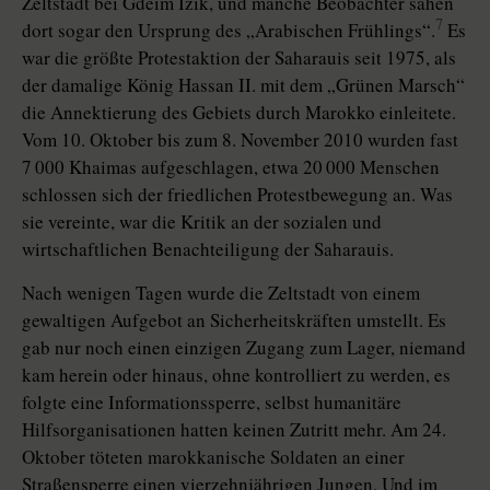
Zeltstadt bei Gdeim Izik, und manche Beobachter sahen
7
dort sogar den Ursprung des „Arabischen Frühlings“.
Es
war die größte Protestaktion der Saharauis seit 1975, als
der damalige König Hassan II. mit dem „Grünen Marsch“
die Annektierung des Gebiets durch Marokko einleitete.
Vom 10. Oktober bis zum 8. November 2010 wurden fast
7 000 Khaimas aufgeschlagen, etwa 20 000 Menschen
schlossen sich der friedlichen Protestbewegung an. Was
sie vereinte, war die Kritik an der sozialen und
wirtschaftlichen Benachteiligung der Saharauis.
Nach wenigen Tagen wurde die Zeltstadt von einem
gewaltigen Aufgebot an Sicherheitskräften umstellt. Es
gab nur noch einen einzigen Zugang zum Lager, niemand
kam herein oder hinaus, ohne kontrolliert zu werden, es
folgte eine Informationssperre, selbst humanitäre
Hilfsorganisationen hatten keinen Zutritt mehr. Am 24.
Oktober töteten marokkanische Soldaten an einer
Straßensperre einen vierzehnjährigen Jungen. Und im