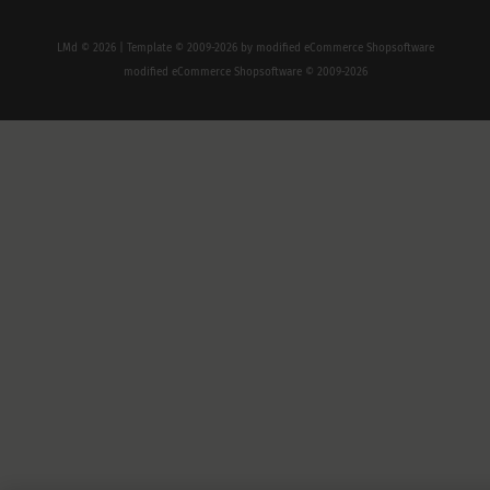
LMd © 2026 | Template © 2009-2026 by
mod
ified eCommerce Shopsoftware
mod
ified eCommerce Shopsoftware © 2009-2026