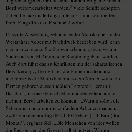
Täglich entgehen ihr tausende Tonnen Fang, die noch an
6
Bord weiterverarbeitet werden.
Viele Schiffe schöpfen
dabei die maximale Fangquote aus – und verarbeiten
ihren Fang direkt zu Fischmehl weiter.
Dass die Ansiedlung zehntausender Marokkaner in der
Westsahara weiter mit Nachdruck betrieben wird, kann
man an den neuen Siedlungen erkennen, die etwa am
Stadtrand von El Aaiún oder Boujdour gebaut werden.
Auch dort führt das zu Konflikten mit der saharauischen
Bevölkerung. „Hier gibt es die Einheimischen und
andererseits die Marokkaner aus dem Norden – und die
Firmen gehören ausschließlich Letzteren“, erzählt
Baschir. „Ich musste nach Mauretanien gehen, um in
meinem Beruf arbeiten zu können.“ „Warum sollen die
Saharauis immer nur die einfachen Arbeiten machen,
zwölf Stunden am Tag für 2 000 Dirham (120 Euro) im
Monat?“, ergänzt Sidi. „Die Menschen von hier wollen
die Ressourcen der Gegend selbst nutzen. Warum