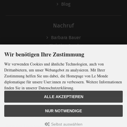
Blog
Nachruf
Barbara Bauer
Christian Semler
Wir benötigen Ihre Zustimmung
Wir verwenden Cookies und ähnliche Technologien, auch von
Folgen
Drittanbietern, um unser Webangebot zu analysieren. Mit Ihrer
Zustimmung helfen Sie uns dabei, die Homepage von Le Monde
diplomatique für unsere User:innen zu verbessern. Weitere Informationen
finden Sie in unserer Datenschutzerklärung.
Newsletter abonnieren
ALLE AKZEPTIEREN
In Kürze klug
mit der weltweit
größten
NUR NOTWENDIGE
Monatszeitung
für
internationale
Politik
Selbst auswählen
Jetzt das Digi-Abo testen:
LMd © 2026 | Template © 2009-2026 by
mod
ified eCommerce Shopsoftware