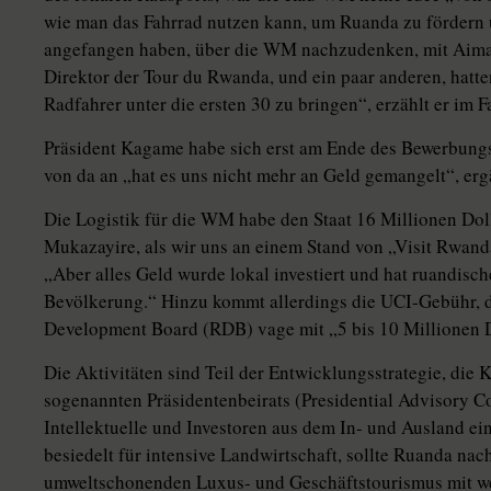
wie man das Fahrrad nutzen kann, um Ruanda zu fördern 
angefangen haben, über die WM nachzudenken, mit Aimab
Direktor der Tour du Rwanda, und ein paar anderen, hatten
Radfahrer unter die ersten 30 zu bringen“, erzählt er im F
Präsident Kagame habe sich erst am Ende des Bewerbungs
von da an „hat es uns nicht mehr an Geld gemangelt“, er
Die Logistik für die WM habe den Staat 16 Millionen Doll
Mukazayire, als wir uns an einem Stand von „Visit Rwanda
„Aber alles Geld wurde lokal investiert und hat ruandisc
Bevölkerung.“ Hinzu kommt allerdings die UCI-Gebühr, d
Development Board (RDB) vage mit „5 bis 10 Millionen D
Die Aktivitäten sind Teil der Entwicklungsstrategie, di
sogenannten Präsidentenbeirats (Presidential Advisory Cou
Intellektuelle und Investoren aus dem In- und Ausland ein
besiedelt für intensive Landwirtschaft, sollte Ruanda na
umweltschonenden Luxus- und Geschäftstourismus mit we