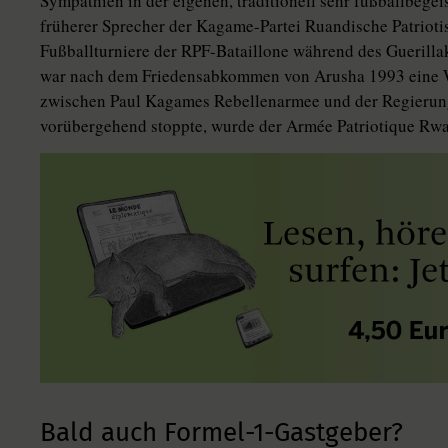
Sympathien in der eigenen, traditionell sehr fußballbege
früherer Sprecher der Kagame-Partei Ruandische Patrioti
Fußballturniere der RPF-Bataillone während des Guerilla
war nach dem Friedensabkommen von Arusha 1993 eine Waf
zwischen Paul Kagames Rebellenarmee und der Regierung
vorübergehend stoppte, wurde der Armée Patriotique Rwa
Bald auch Formel-1-Gastgeber?