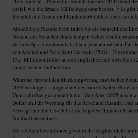
„Das reichste 1 Prozent in Ruanda kassiert 20 Prozent des
2
soviel, wie die ärmere Hälfte insgesamt besitzt.“
Es gibt
Beispiel sind Armut und Kindersterblichkeit stark zurüc
Aktuell liegt Ruanda beim Index für die menschliche En
Prozent des Staatshaushalts hängen weiter von internationa
dass die Sportinvestments kritisch gesehen werden. Für d
von Arsenal und Paris Saint-Germain (PSG) – Eigentümer 
13,5 Millionen Dollar an den englischen und zwischen 1
französischen Fußballclub.
Während Arsenal den Marketingvertrag inzwischen beendet
2028 verlängert – ungeachtet der französischen Protestak
4
Unterschriften gesammelt hatte.
Seit April 2025 macht a
Dollar im Jahr Werbung für das Reiseland Ruanda. Und 
Verträge mit den US-Clubs Los Angeles Clippers (Baske
Football) vereinbart.
Mit solchen Investitionen gewinnt das Regime nicht nur i