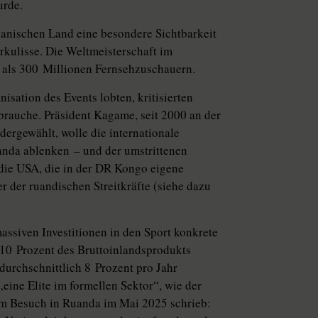
urde.
kanischen Land eine besondere Sichtbarkeit
rkulisse. Die Weltmeisterschaft im
r als 300 Millionen Fernsehzuschauern.
a­tion des Events lobten, kritisierten
brauche. Präsident Kagame, seit 2000 an der
ergewählt, wolle die internationale
nda ablenken – und der umstrittenen
ie USA, die in der DR Kongo eigene
r der ruandischen Streitkräfte (siehe dazu
assiven Investitionen in den Sport konkrete
10 Prozent des Brutto­inlandsprodukts
urchschnittlich 8 Prozent pro Jahr
„eine Elite im formellen Sektor“, wie der
nem Besuch in Ruanda im Mai 2025 schrieb: