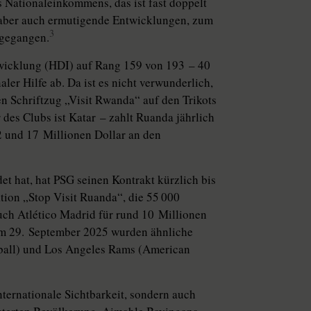
 National­einkommens, das ist fast doppelt
 aber auch ermutigende Entwicklungen, zum
3
kgegangen.
twicklung (HDI) auf Rang 159 von 193 – 40
ler Hilfe ab. Da ist es nicht verwunderlich,
en Schriftzug „Visit Rwanda“ auf den Trikots
des Clubs ist Katar – zahlt Ruanda jährlich
2 und 17 Millionen Dollar an den
 hat, hat PSG seinen Kontrakt kürzlich bis
tion „Stop Visit Ruanda“, die 55 000
uch Atlético Madrid für rund 10 Millionen
am 29. September 2025 wurden ähnliche
tball) und Los Angeles Rams (American
nternationale Sichtbarkeit, sondern auch