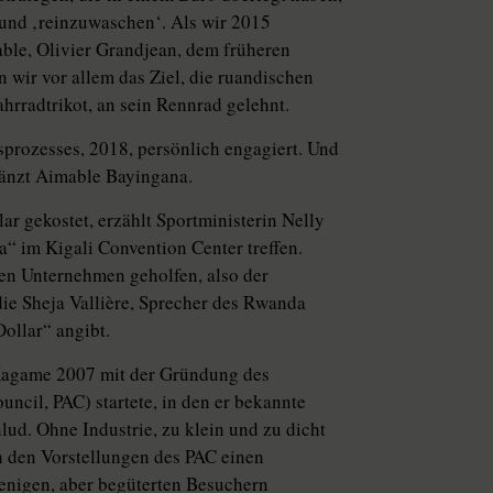
und ‚reinzuwaschen‘. Als wir 2015
le, Olivier Grandjean, dem früheren
 wir vor allem das Ziel, die ruandischen
ahrradtrikot, an sein Rennrad gelehnt.
prozesses, 2018, persönlich engagiert. Und
gänzt Aimable Bayingana.
ar gekostet, erzählt Sportministerin Nelly
“ im Kigali Convention Center treffen.
hen Unternehmen geholfen, also der
ie Sheja Vallière, Sprecher des Rwanda
ollar“ angibt.
e Kagame 2007 mit der Gründung des
ncil, PAC) startete, in den er bekannte
lud. Ohne Industrie, zu klein und zu dicht
ch den Vorstellungen des PAC einen
nigen, aber begüterten Besuchern