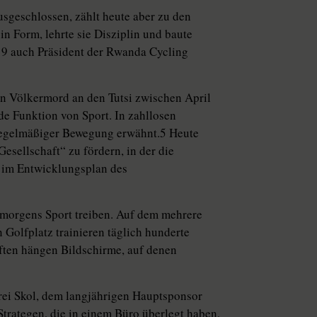
sgeschlossen, zählt heute aber zu den
in Form, lehrte sie Disziplin und baute
19 auch Präsident der Rwanda Cycling
 Völkermord an den Tutsi zwischen April
de Funktion von Sport. In zahllosen
regelmäßiger Bewegung erwähnt.5 Heute
Gesellschaft“ zu fördern, in der die
s im Entwicklungsplan des
morgens Sport treiben. Auf dem mehrere
Golfplatz trainieren täglich hunderte
ften hängen Bildschirme, auf denen
rei Skol, dem langjährigen Hauptsponsor
trategen, die in einem Büro überlegt haben,