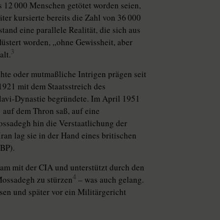
s 12 000 Menschen getötet worden seien,
er kursierte bereits die Zahl von 36 000
stand eine parallele Realität, die sich aus
lüstert worden, „ohne Gewissheit, aber
3
lt.
chte oder mutmaßliche Intrigen prägen seit
921 mit dem Staatsstreich des
hlavi-Dynastie begründete. Im April 1951
 auf dem Thron saß, auf eine
ssadegh hin die Verstaatlichung der
an lag sie in der Hand eines britischen
(BP).
sam mit der CIA und unterstützt durch den
4
 Mossadegh zu stürzen
– was auch gelang.
n und später vor ein Militärgericht