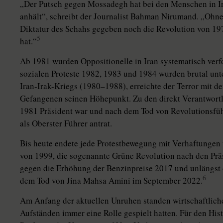
„Der Putsch gegen Mossadegh hat bei den Menschen in Ira
anhält“, schreibt der Journalist Bahman ­Nirumand. „Ohne
Diktatur des Schahs gegeben noch die Revolution von 1979
5
hat.“
Ab 1981 wurden Oppositionelle in Iran systematisch ver
sozialen Proteste 1982, 1983 und 1984 wurden brutal un
Iran-Irak-Kriegs (1980–1988), erreichte der Terror mit 
Gefangenen seinen Höhepunkt. Zu den direkt Verantwortl
1981 Präsident war und nach dem Tod von Re­vo­lu­tions­f
als Oberster Führer antrat.
Bis heute endete jede Protestbewegung mit Verhaftungen 
von 1999, die sogenannte Grüne Revolution nach den Prä
gegen die Erhöhung der Benzinpreise 2017 und unlängst 
6
dem Tod von Jina Mahsa Amini im September 2022.
Am Anfang der aktuellen Unruhen standen wirtschaftliche
Aufständen immer eine Rolle gespielt hatten. Für den Hist