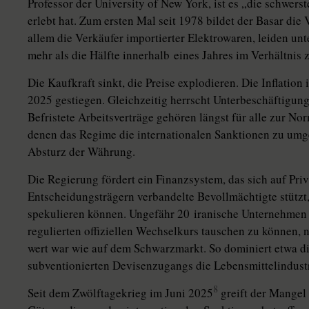
Professor der University of New York, ist es „die schwerst
erlebt hat. Zum ersten Mal seit 1978 bildet der Basar die
allem die Verkäufer importierter Elektrowaren, leiden un
mehr als die Hälfte innerhalb eines Jahres im Verhältnis 
Die Kaufkraft sinkt, die Preise explodieren. Die Inflation
2025 gestiegen. Gleichzeitig herrscht Unterbeschäftigung,
Befristete Arbeitsverträge gehören längst für alle zur 
denen das Regime die internationalen Sanktionen zu umg
Absturz der Währung.
Die Regierung fördert ein Finanzsystem, das sich auf Pr
Entscheidungsträgern verbandelte Bevollmächtigte stützt
spekulieren können. Ungefähr 20 iranische Unternehmen 
regulierten offiziellen Wechselkurs tauschen zu können, 
wert war wie auf dem Schwarzmarkt. So dominiert etwa d
subventionierten Devisenzugangs die Lebensmittel­industr
8
Seit dem Zwölftagekrieg im Juni 2025
greift der Mangel 