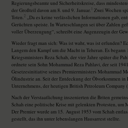
Regierungsbeamte und Sicherheitskreise, dass mindesten
1
der Großteil davon am 8. und 9. Januar.
Zwei Wochen spät
2
Toten.
„Da es keine verlässlichen In­for­ma­tio­nen gab, ent
Gerüchten speiste. In Warteschlangen sei über Zahlen gef
voller Überzeugung“, schreibt eine Augenzeugin der Gewa
Wieder fragt man sich: Was ist wahr, was ist erfunden? E
Langem den Kampf um die Macht in Teheran. Es begann 1
Kriegsministers Reza Schah, der vier Jahre später die Pa
ordnete sein Sohn Mohammad Reza Pahlavi, der seit 1941
Gesetzesinitiative seines Premierministers Mohammad Mo
Ölindustrie an. Seit der Entdeckung der Ölvorkommen in Ir
Unternehmens, der heutigen ­British Petroleum Company 
Nach der Verstaatlichung inszenierten die Briten gemein
Schah eine politische Krise mit gelenkten Protesten, um
Der Premier wurde am 15. August 1953 vom Schah entlasse
gestellt, das ihn unter lebenslangen Hausarrest stellte.