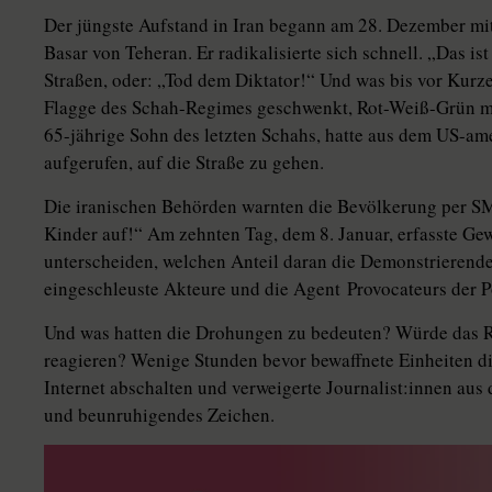
Der jüngste Aufstand in Iran begann am 28. Dezember mi
Basar von Teheran. Er radikalisierte sich schnell. „Das ist
Straßen, oder: „Tod dem Diktator!“ Und was bis vor Kur
Flagge des Schah-Regimes geschwenkt, Rot-Weiß-Grün mi
65-jährige Sohn des letzten Schahs, hatte aus dem US-amer
aufgerufen, auf die Straße zu gehen.
Die iranischen Behörden warnten die Bevölkerung per SMS
Kinder auf!“ Am zehnten Tag, dem 8. Januar, erfasste Gewa
unterscheiden, welchen Anteil daran die Demonstrieren
eingeschleuste Akteure und die Agent Provocateurs der Po
Und was hatten die Drohungen zu bedeuten? Würde das R
reagieren? Wenige Stunden bevor bewaffnete Einheiten di
Internet abschalten und verweigerte Jour­na­lis­t:in­nen au
und beunruhigendes Zeichen.