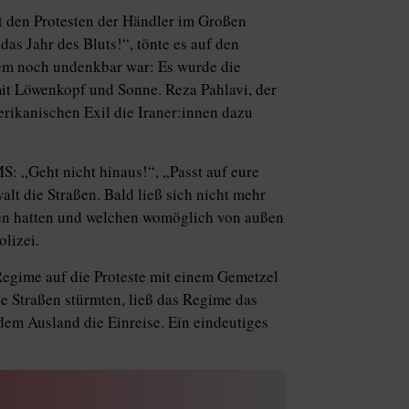
t den Protesten der Händler im Großen
 das Jahr des Bluts!“, tönte es auf den
zem noch undenkbar war: Es wurde die
t Löwenkopf und Sonne. Reza Pahlavi, der
ikanischen Exil die Ira­ne­r:in­nen dazu
: „Geht nicht hinaus!“, „Passt auf eure
lt die Straßen. Bald ließ sich nicht mehr
den hatten und welchen womöglich von außen
lizei.
egime auf die Proteste mit einem Gemetzel
e Straßen stürmten, ließ das Regime das
s dem Ausland die Einreise. Ein eindeutiges