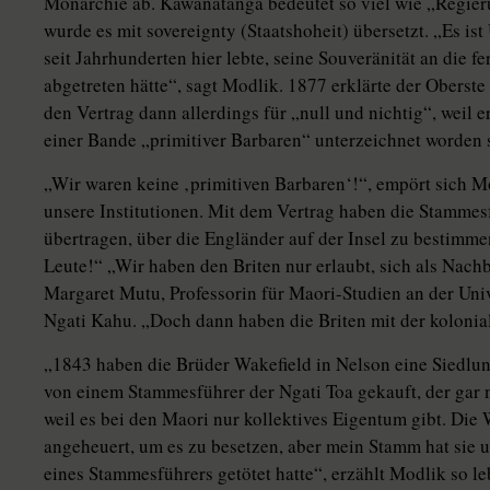
Monarchie ab. Kawanatanga bedeutet so viel wie „Regieru
wurde es mit sovereignty (Staatshoheit) übersetzt. „Es ist 
seit Jahrhunderten hier lebte, seine Souveränität an die 
abgetreten hätte“, sagt Modlik. 1877 erklärte der Oberste
den Vertrag dann allerdings für „null und nichtig“, weil e
einer Bande „primitiver Barbaren“ unterzeichnet worden s
„Wir waren keine ‚primitiven Barbaren‘!“, empört sich M
unsere Institutionen. Mit dem Vertrag haben die Stammes
übertragen, über die Engländer auf der Insel zu bestimmen
Leute!“ „Wir haben den Briten nur erlaubt, sich als Nach
Margaret Mutu, Professorin für Maori-Studien an der Uni
Ngati Kahu. „Doch dann haben die Briten mit der koloni
„1843 haben die Brüder Wakefield in Nelson eine Siedlun
von einem Stammesführer der Ngati Toa gekauft, der gar n
weil es bei den Maori nur kollektives Eigentum gibt. Di
angeheuert, um es zu besetzen, aber mein Stamm hat sie
eines Stammesführers getötet hatte“, erzählt Modlik so leb