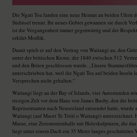
Die Ngati Toa fanden eine neue Heimat an beiden Ufern d
Südinsel trennt. Ihr neues Gebiet gewannen sie durch Ve
ist die Vergangenheit immer gegenwärtig und der Respek
erklärt Modlik.
Damit spielt er auf den Vertrag von Waitangi an, den Gr
unter der britischen Krone, der 1840 zwischen 512 Ver­tre
und den Briten geschlossen wurde. „Unsere Stammesführer
unterschrieben hat, weil die Ngati Toa auf beiden Inseln 
Versprechen nicht gehalten.“
Waitangi liegt an der Bay of Islands, vier Autostunden nö
riesigen Zelt vor dem Haus von James Busby, den die briti
Repräsentanten nach Neuseeland entsendet hatte, wurde 
Waitangi (auf Maori Te Tiriti o Waitangi) unterzeichnet.
Marae, eine Zeremonienhalle mit Holzskulpturen, die das
liegt unter einem Dach ein 35 Meter langes geschnitztes 