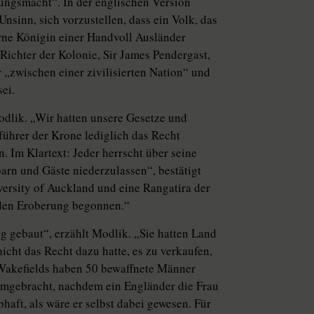
ngsmacht“. In der englischen Ver­sion
Unsinn, sich vorzustellen, dass ein Volk, das
ferne Königin einer Handvoll Ausländer
 Richter der Kolonie, Sir James Pendergast,
r „zwischen einer zivilisierten Nation“ und
ei.
odlik. „Wir hatten unsere Gesetze und
führer der Krone lediglich das Recht
. Im Klartext: Jeder herrscht über seine
barn und Gäste niederzulassen“, bestätigt
versity of Auckland und eine Rangatira der
alen Eroberung begonnen.“
g gebaut“, erzählt Modlik. „Sie hatten Land
icht das Recht dazu hatte, es zu verkaufen,
e Wakefields haben 50 bewaffnete Männer
 umgebracht, nachdem ein Engländer die Frau
haft, als wäre er selbst dabei gewesen. Für