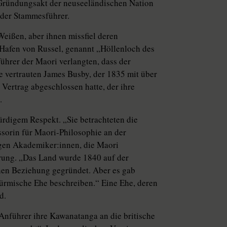
 Gründungsakt der neuseeländischen Nation
 der Stammesführer.
eißen, aber ihnen missfiel deren
Hafen von Russel, genannt „Höllenloch des
führer der Maori verlangten, dass der
ie vertrauten James Busby, der 1835 mit über
Vertrag abgeschlossen hatte, der ihre
.
ürdigem Respekt. „Sie betrachteten die
ssorin für Maori-Philosophie an der
n Aka­de­mi­ke­r:in­nen, die Maori
wierung. „Das Land wurde 1840 auf der
hen Beziehung gegründet. Aber es gab
türmische Ehe beschreiben.“ Eine Ehe, deren
d.
-Anführer ihre Kawanatanga an die britische