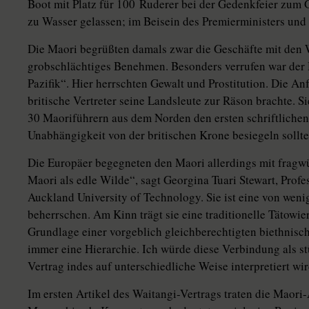
Boot mit Platz für 100 Ruderer bei der Gedenkfeier zum
zu Wasser gelassen; im Beisein des Premierministers und
Die Maori begrüßten damals zwar die Geschäfte mit den W
grobschlächtiges Benehmen. Besonders verrufen war der 
Pazifik“. Hier herrschten Gewalt und Prostitution. Die An
britische Vertreter seine Landsleute zur Räson brachte. S
30 Maoriführern aus dem Norden den ersten schriftlichen 
Unabhängigkeit von der britischen Krone besiegeln sollte
Die Europäer begegneten den Mao­ri allerdings mit fragw
Maori als edle Wilde“, sagt Georgina Tuari Stewart, Profe
Auckland University of Technology. Sie ist eine von wenige
beherrschen. Am Kinn trägt sie eine tra­di­tio­nel­le Täto
Grundlage einer vorgeblich gleichberechtigten biethnisc
immer eine Hierarchie. Ich würde diese Verbindung als s
Vertrag indes auf unterschiedliche Weise interpretiert wir
Im ersten Artikel des Waitangi-Vertrags traten die Maori