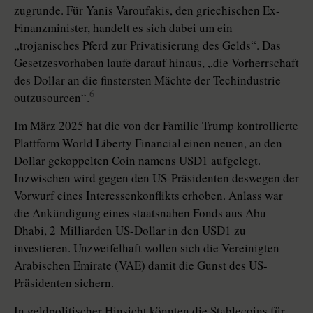
zugrunde. Für Yanis Varoufakis, den griechischen Ex-
Finanzminister, handelt es sich dabei um ein
„trojanisches Pferd zur Privatisierung des Gelds“. Das
Gesetzesvorhaben laufe darauf hinaus, „die Vorherrschaft
des Dollar an die finstersten Mächte der Techindustrie
6
outzusourcen“.
Im März 2025 hat die von der Familie Trump kontrollierte
Plattform World Liberty Financial einen neuen, an den
Dollar gekoppelten Coin namens USD1 aufgelegt.
Inzwischen wird gegen den US-Präsidenten deswegen der
Vorwurf eines Interessenkonflikts erhoben. Anlass war
die Ankündigung eines staatsnahen Fonds aus Abu
Dhabi, 2 Milliarden US-Dollar in den USD1 zu
investieren. Unzweifelhaft wollen sich die Vereinigten
Arabischen Emirate (VAE) damit die Gunst des US-
Präsidenten sichern.
In geldpolitischer Hinsicht könnten die Stable­coins für