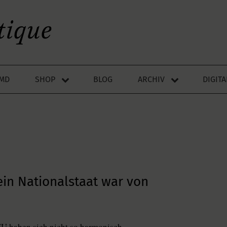
LMD
SHOP
BLOG
ARCHIV
DIGIT
in Nationalstaat war von
EU haben sich nicht so harmonisch