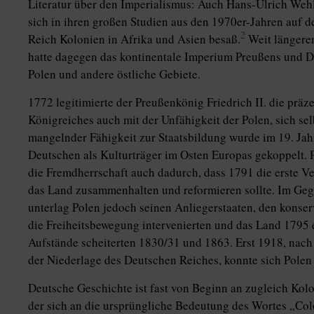
Literatur über den Imperialismus: Auch Hans-Ulrich We
sich in ihren großen Studien aus den 1970er-Jahren auf d
2
Reich Kolonien in Afrika und Asien besaß.
Weit längeren
hatte dagegen das kontinentale Imperium Preußens und De
Polen und andere östliche Gebiete.
1772 legitimierte der Preußenkönig Friedrich II. die präz
Königreiches auch mit der Unfähigkeit der Polen, sich se
mangelnder Fähigkeit zur Staatsbildung wurde im 19. Jah
Deutschen als Kulturträger im Osten Europas gekoppelt. 
die Fremdherrschaft auch dadurch, dass 1791 die erste V
das Land zusammenhalten und reformieren sollte. Im Geg
unterlag Polen jedoch seinen Anliegerstaaten, den konse
die Freiheitsbewegung intervenierten und das Land 1795 e
Aufstände scheiterten 1830/31 und 1863. Erst 1918, na
der Niederlage des Deutschen Reiches, konnte sich Polen
Deutsche Geschichte ist fast von Beginn an zugleich Kol
der sich an die ursprüngliche Bedeutung des Wortes „Col