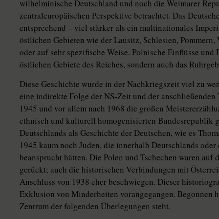
wilhelminische Deutschland und noch die Weimarer Repub
zentraleuropäischen Perspektive betrachtet. Das Deutsc
entsprechend – viel stärker als ein multinationales Imper
östlichen Gebieten wie der Lausitz, Schlesien, Pommern
oder auf sehr spezifische Weise. Polnische Einflüsse und 
östlichen Gebiete des Reiches, sondern auch das Ruhrgeb
Diese Geschichte wurde in der Nachkriegszeit viel zu wen
eine indirekte Folge der NS-Zeit und der anschließenden 
1945 und vor allem nach 1968 die großen Meistererzählun
ethnisch und kulturell homogenisierten Bundesrepublik g
Deutschlands als Geschichte der Deutschen, wie es Thom
1945 kaum noch Juden, die innerhalb Deutschlands oder 
beansprucht hätten. Die Polen und Tschechen waren auf d
gerückt; auch die historischen Verbindungen mit Österre
Anschluss von 1938 eher beschwiegen. Dieser historiograf
Exklusion von Minderheiten vorangegangen. Begonnen hatt
Zentrum der folgenden Überlegungen steht.