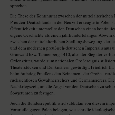
sprechen.
Die These der Kontinuität zwischen der mittelalterlichen
Preußen-Deutschlands in der Neuzeit erzeugte in Polen s
Öffentlichkeit unterstellte den Deutschen einen kontinu
eigene Geschichte als einen jahrhundertelangen Abwehrk
zwischen der mittelalterlichen Siedlungsbewegung, der ter
und dem modernen preußisch-deutschen Imperialismus unt
Grunwald bzw. Tannenberg 1410, also der Sieg der verbün
Ordensritter, wurde zum nationalen Großereignis stilisie
Theaterstücken und Denkmälern gewürdigt. Friedrich II., 
beim Aufstieg Preußens den Beinamen „der Große“ verdien
rücksichtlosen Gewaltherrschers und Germanisierers. Die
Nachkriegszeit, um die Angst vor den Deutschen zu schü
Sowjetunion zu festigen.
Auch die Bundesrepublik wird subkutan von diesem imperi
Vorurteile gegen Polen belegen, wie sehr die ideologisch