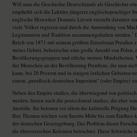
Will man die Geschichte Deutschlands als Geschichte ei
empfiehlt sich die Lektüre jüngerer englischsprachiger S
englische Historiker Dominic Lieven versteht darunter st
viele Völker regieren und durch die Anwendung von Mac
1
Legitimation und Tradition zusammengehalten werden.
D
Reich von 1871 mit seinem größten Einzelstaat Preußen zu
weites Gebiet, beherrschte eine große Anzahl von Polen, n
Bevölkerungsgruppen und etliche weitere Minderheiten. W
der Menschen an der Bevölkerung Preußens, die man nicht
kann, bei 20 Prozent und in einigen östlichen Gebieten noc
einem „preußisch-deutschen Imperium“ (oder Empire) zu
Neben den Empire studies, die überwiegend von politisch
werden, bieten auch die postcolonial studies, die eher von 
Anstöße. Sie betonen vor allem die kulturelle Prägung D
Ihre Themen reichen vom Sarotti-Mohr bis zum Einfluss 
der deutschen Gesetzgebung. Das Problem dieser Forschun
die überseeischen Kolonien betrachtet. Diese Schwäche tei