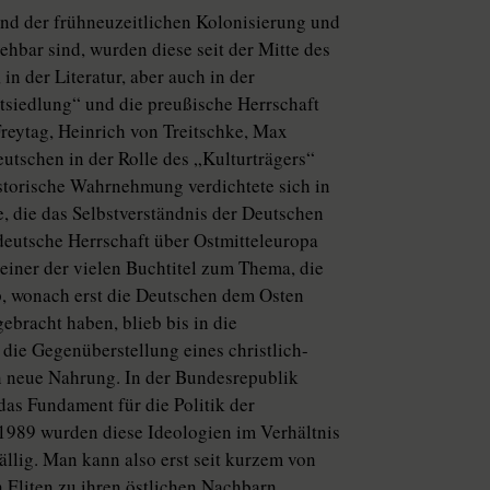
und der frühneuzeitlichen Kolonisierung und
bar sind, wurden diese seit der Mitte des
in der Literatur, aber auch in der
stsiedlung“ und die preußische Herrschaft
Freytag, Heinrich von Treitschke, Max
utschen in der Rolle des „Kulturträgers“
storische Wahrnehmung verdichtete sich in
e, die das Selbstverständnis der Deutschen
deutsche Herrschaft über Ostmitteleuropa
 einer der vielen Buchtitel zum Thema, die
, wonach erst die Deutschen dem Osten
bracht haben, blieb bis in die
 die Gegenüberstellung eines christlich-
 neue Nahrung. In der Bundesrepublik
das Fundament für die Politik der
1989 wurden diese Ideologien im Verhältnis
llig. Man kann also erst seit kurzem von
 Eliten zu ihren östlichen Nachbarn