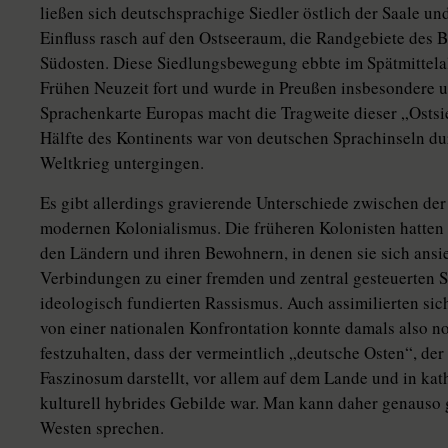
ließen sich deutschsprachige Siedler östlich der Saale un
Einfluss rasch auf den Ostseeraum, die Randgebiete des
Südosten. Diese Siedlungsbewegung ebbte im Spätmittelalt
Frühen Neuzeit fort und wurde in Preußen insbesondere unt
Sprachenkarte Europas macht die Tragweite dieser „Ostsi
Hälfte des Kontinents war von deutschen Sprachinseln dur
Weltkrieg untergingen.
Es gibt allerdings gravierende Unterschiede zwischen der
modernen Kolonialismus. Die früheren Kolonisten hatten 
den Ländern und ihren Bewohnern, in denen sie sich ansie
Verbindungen zu einer fremden und zentral gesteuerten S
ideologisch fundierten Rassismus. Auch assimilierten sic
von einer nationalen Konfrontation konnte damals also noc
festzuhalten, dass der vermeintlich „deutsche Osten“, der
Faszinosum darstellt, vor allem auf dem Lande und in ka
kulturell hybrides Gebilde war. Man kann daher genauso 
Westen sprechen.