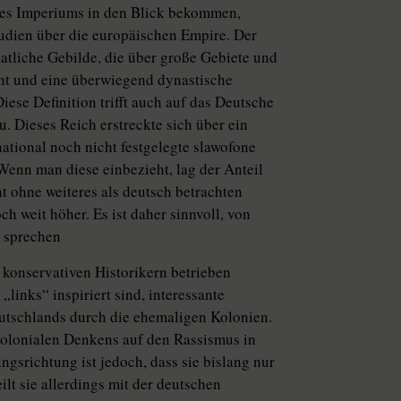
nes Imperiums in den Blick bekommen,
tudien über die europäischen Empire. Der
aatliche Gebilde, die über große Gebiete und
ht und eine überwiegend dynastische
iese Definition trifft auch auf das Deutsche
. Dieses Reich erstreckte sich über ein
ational noch nicht festgelegte slawofone
enn man diese einbezieht, lag der Anteil
 ohne weiteres als deutsch betrachten
h weit höher. Es ist daher sinnvoll, von
 sprechen
 konservativen Historikern betrieben
„links“ inspiriert sind, interessante
eutschlands durch die ehemaligen Kolonien.
kolonialen Denkens auf den Rassismus in
gsrichtung ist jedoch, dass sie bislang nur
lt sie allerdings mit der deutschen