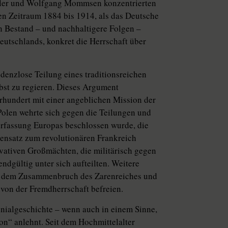
hler und Wolfgang Mommsen konzentrierten
en Zeitraum 1884 bis 1914, als das Deutsche
 Bestand – und nachhaltigere Folgen –
utschlands, konkret die Herrschaft über
edenzlose Teilung eines traditionsreichen
lbst zu regieren. Dieses Argument
rhundert mit einer angeblichen Mission der
Polen wehrte sich gegen die Teilungen und
erfassung Europas beschlossen wurde, die
ensatz zum revolutionären Frankreich
rvativen Großmächten, die militärisch gegen
ndgültig unter sich aufteilten. Weitere
ch dem Zusammenbruch des Zarenreiches und
 von der Fremdherrschaft befreien.
onialgeschichte – wenn auch in einem Sinne,
on“ anlehnt. Seit dem Hochmittelalter