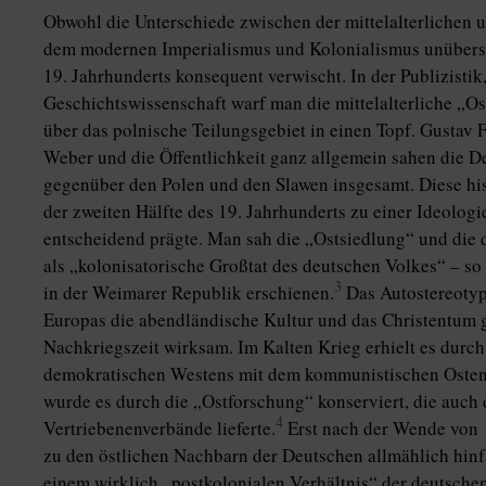
Obwohl die Unterschiede zwischen der mittelalterlichen 
dem modernen Imperialismus und Kolonialismus unüberseh
19. Jahrhunderts konsequent verwischt. In der Publizistik, 
Geschichtswissenschaft warf man die mittelalterliche „O
über das polnische Teilungsgebiet in einen Topf. Gustav 
Weber und die Öffentlichkeit ganz allgemein sahen die De
gegenüber den Polen und den Slawen insgesamt. Diese hi
der zweiten Hälfte des 19. Jahrhunderts zu einer Ideologi
entscheidend prägte. Man sah die „Ostsiedlung“ und die 
als „kolonisatorische Großtat des deutschen Volkes“ – so
3
in der Weimarer Republik erschienen.
Das Autostereotyp
Europas die abendländische Kultur und das Christentum ge
Nachkriegszeit wirksam. Im Kalten Krieg erhielt es durch
demokratischen Westens mit dem kommunistischen Osten
wurde es durch die „Ostforschung“ konserviert, die auch 
4
Vertriebenenverbände lieferte.
Erst nach der Wende von 
zu den östlichen Nachbarn der Deutschen allmählich hinfä
einem wirklich „postkolonialen Verhältnis“ der deutschen