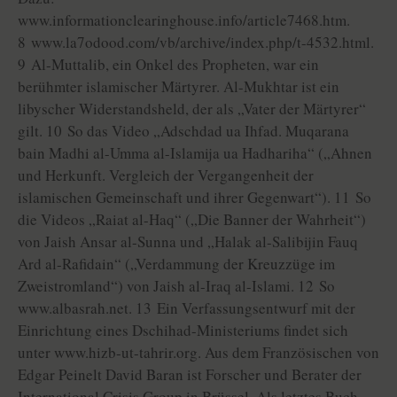
www.informationclearinghouse.info/article7468.htm.
8 www.la7odood.com/vb/archive/index.php/t-4532.html.
9 Al-Muttalib, ein Onkel des Propheten, war ein
berühmter islamischer Märtyrer. Al-Mukhtar ist ein
libyscher Widerstandsheld, der als „Vater der Märtyrer“
gilt. 10 So das Video „Adschdad ua Ihfad. Muqarana
bain Madhi al-Umma al-Islamija ua Hadhariha“ („Ahnen
und Herkunft. Vergleich der Vergangenheit der
islamischen Gemeinschaft und ihrer Gegenwart“). 11 So
die Videos „Raiat al-Haq“ („Die Banner der Wahrheit“)
von Jaish Ansar al-Sunna und „Halak al-Salibijin Fauq
Ard al-Rafidain“ („Verdammung der Kreuzzüge im
Zweistromland“) von Jaish al-Iraq al-Islami. 12 So
www.albasrah.net. 13 Ein Verfassungsentwurf mit der
Einrichtung eines Dschihad-Ministeriums findet sich
unter www.hizb-ut-tahrir.org. Aus dem Französischen von
Edgar Peinelt David Baran ist Forscher und Berater der
International Crisis Group in Brüssel. Als letztes Buch