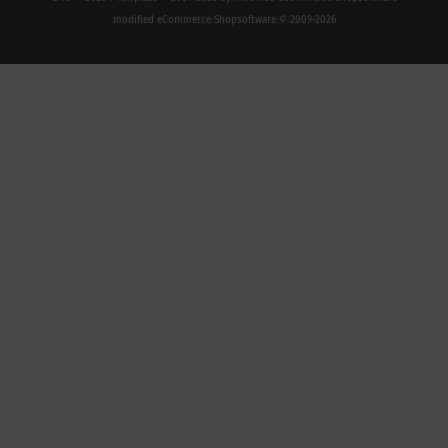
mod
ified eCommerce Shopsoftware © 2009-2026