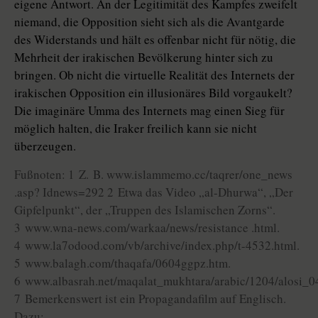
eigene Antwort. An der Legitimität des Kampfes zweifelt
niemand, die Opposition sieht sich als die Avantgarde
des Widerstands und hält es offenbar nicht für nötig, die
Mehrheit der irakischen Bevölkerung hinter sich zu
bringen. Ob nicht die virtuelle Realität des Internets der
irakischen Opposition ein illusionäres Bild vorgaukelt?
Die imaginäre Umma des Internets mag einen Sieg für
möglich halten, die Iraker freilich kann sie nicht
überzeugen.
Fußnoten: 1 Z. B. www.islammemo.cc/taqrer/one_news
.asp? Idnews=292 2 Etwa das Video „al-Dhurwa“, „Der
Gipfelpunkt“, der „Truppen des Islamischen Zorns“.
3 www.wna-news.com/warkaa/news/resistance .html.
4 www.la7odood.com/vb/archive/index.php/t-4532.html.
5 www.balagh.com/thaqafa/0604ggpz.htm.
6 www.albasrah.net/maqalat_mukhtara/arabic/1204/alosi_0
7 Bemerkenswert ist ein Propagandafilm auf Englisch.
Dazu: