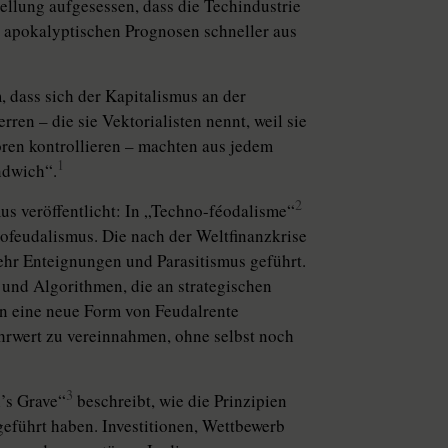
ellung aufgesessen, dass die Techindustrie
 apokalyptischen Prognosen schneller aus
 dass sich der Kapitalismus an der
ren – die sie Vektorialisten nennt, weil sie
oren kontrollieren – machten aus jedem
1
ndwich“.
2
 veröffentlicht: In „Techno-féodalisme“
eofeudalismus. Die nach der Weltfinanzkrise
hr Enteignungen und Parasitismus geführt.
und Algorithmen, die an strategischen
en eine neue Form von Feudalrente
hrwert zu vereinnahmen, ohne selbst noch
3
l’s Grave“
beschreibt, wie die Prinzipien
geführt haben. Investitionen, Wettbewerb