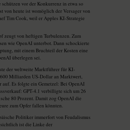
e schützen vor der Konkurrenz in etwa so
t von heute ist womöglich der Versager von
hef Tim Cook, weil er Apples KI-Strategie
mpf zeugt von heftigen Turbulenzen. Zum
riesen wie OpenAI unterbot. Dann schockierte
tung, mit einem Bruchteil der Kosten eine
enAI überlegen sei.
te der weltweite Marktführer für KI-
 600 Milliarden US-Dollar an Marktwert,
r auf. Es folgte ein Gemetzel: Bei OpenAI
ssverkauf: GPT-4.1 verbilligte sich um 26
ische 80 Prozent. Damit zog OpenAI die
teure zum Opfer fallen könnten.
päische Politiker immerfort von Feudalismus
ichtlich ist die Linke der