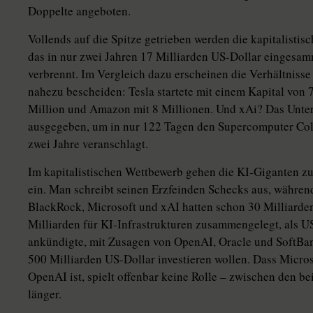
Doppelte angeboten.
Vollends auf die Spitze getrieben werden die kapitalist
das in nur zwei Jahren 17 Milliarden US-Dollar eingesam
verbrennt. Im Vergleich dazu erscheinen die Verhältniss
nahezu bescheiden: Tesla startete mit einem Kapital von 
Million und Amazon mit 8 Millionen. Und xAi? Das Unter
ausgegeben, um in nur 122 Tagen den Supercomputer Colo
zwei Jahre veranschlagt.
Im kapitalistischen Wettbewerb gehen die KI-Giganten z
ein. Man schreibt seinen Erzfeinden Schecks aus, währen
BlackRock, Microsoft und xAI hatten schon 30 Milliarde
Milliarden für KI-Infrastrukturen zusammengelegt, als U
ankündigte, mit Zusagen von OpenAI, Oracle und SoftBank
500 Milliarden US-Dollar investieren wollen. Dass Micro
OpenAI ist, spielt offenbar keine Rolle – zwischen den b
länger.