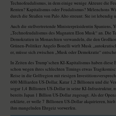
Technofeudalismus, in dem einige wenige Akteure die Fe
Renten? Kapitalismus oder Feudalismus? Mélenchons Wirt
durch die Straßen von Palo Alto streunt: Sie ist lebendig u
Auch die stellvertretende Ministerpräsidentin Spaniens, 
„Technofeudalismus des Magnaten Elon Musk“ an. Die Tech
Demokratien in Monarchien verwandeln, die den Großkonz
Grünen-Politiker Angelo Bonelli wirft Musk „autokratisc
er, müsse sich zwischen „Musk oder Demokratie“ entsche
In Zeiten des Trump’schen KI-Kapitalismus haben diese 
schon wegen ihres schlechten Timings etwas Tragikomis
Reise in die Golfregion mit riesigen Investitionsverspre
600 Milliarden US-Dollar, Katar 1,2 Billionen und die V
sogar 1,4 Billionen US-Dollar in seine KI-­Infra­struk­tur,
bereits Japan 1 Billion US-Dollar zugesagt. Als der Open
erklärte, er wolle 7 Billionen US-Dollar akquirieren, hie
ihm mangelnden Ehrgeiz vorwerfen.