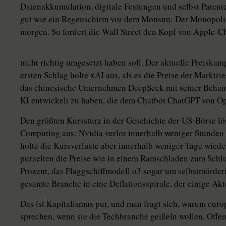
Datenakkumulation, digitale Festungen und selbst Patent
gut wie ein Regenschirm vor dem Monsun: Der Monopolis
morgen. So fordert die Wall Street den Kopf von Apple-C
nicht richtig umgesetzt haben soll. Der aktuelle Preiska
ersten Schlag holte xAI aus, als es die Preise der Markt
das chinesische Unternehmen DeepSeek mit seiner Behaup
KI entwickelt zu haben, die dem Chatbot ChatGPT von Op
Den größten Kurssturz in der Geschichte der US-Börse lös
Computing aus: Nvidia verlor innerhalb weniger Stunden
holte die Kursverluste aber innerhalb weniger Tage wiede
purzelten die Preise wie in einem Ramschladen zum Schlu
Prozent, das Flaggschiffmodell o3 sogar um selbstmörder
gesamte Branche in eine Deflationsspirale, der einige Ak
Das ist Kapitalismus pur, und man fragt sich, warum euro
sprechen, wenn sie die Techbranche geißeln wollen. Offens