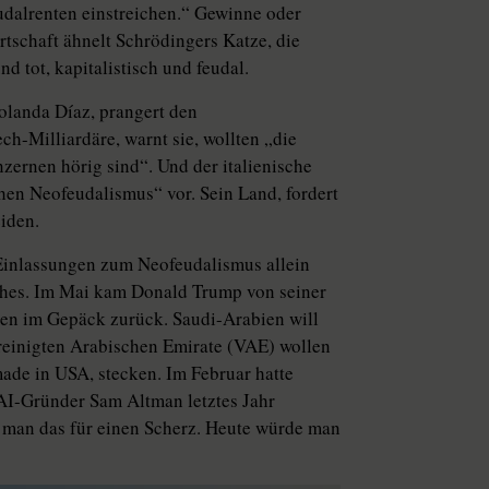
udalrenten einstreichen.“ Gewinne oder
schaft ähnelt Schrödingers Katze, die
nd tot, kapitalistisch und feudal.
Yolanda Díaz, prangert den
-Milliardäre, warnt sie, wollten „die
ernen hörig sind“. Und der italienische
hen Neofeudalismus“ vor. Sein Land, fordert
iden.
Einlassungen zum Neofeudalismus allein
ches. Im Mai kam Donald Trump von seiner
chen im Gepäck zurück. Saudi-Arabien will
ereinigten Arabischen Emirate (VAE) wollen
 made in USA, stecken. Im Februar hatte
­AI-­Gründer Sam Altman letztes Jahr
lt man das für einen Scherz. Heute würde man