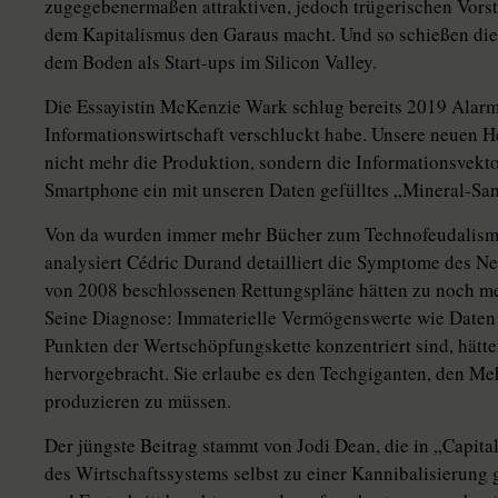
zugegebenermaßen attraktiven, jedoch trügerischen Vorst
dem Kapitalismus den Garaus macht. Und so schießen die
dem Boden als Start-ups im Silicon Valley.
Die Essayistin McKenzie Wark schlug bereits 2019 Alarm,
Informationswirtschaft verschluckt habe. Unsere neuen Her
nicht mehr die Produktion, sondern die Informationsvekt
Smartphone ein mit unseren Daten gefülltes „Mineral-Sa
Von da wurden immer mehr Bücher zum Technofeudalismus
analysiert Cé­dric Durand detailliert die Symptome des N
von 2008 beschlossenen Rettungspläne hätten zu noch me
Seine Diagnose: Immaterielle Vermögenswerte wie Daten 
Punkten der Wertschöpfungskette konzentriert sind, hätt
hervorgebracht. Sie erlaube es den Techgiganten, den Me
produzieren zu müssen.
Der jüngste Beitrag stammt von Jodi Dean, die in „Capita
des Wirtschaftssystems selbst zu einer Kannibalisierung 