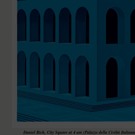
Daniel Rich, City Square at 4 am (Palazzo della Civiltà Italia