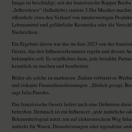
Image ist beschädigt, seit der französische Rapper Boob
„Influvoleurs“ (Infludiebe) startete.3 Der Musiker macht
öffentlich: etwa den Verkauf von minderwertigen Produkt
Lebensmittel und gefährliche Kosmetika oder die Versch
Nachrichten.
Ein Ergebnis davon war das im Juni 2023 von der franzö
Gesetz, das den Influencerkommerz regeln und dessen A
bekämpfen soll. Es verpflichtet dazu, jede bezahlte Partn
kenntlich zu machen und bearbeitete
Bilder als solche zu markieren. Zudem verbietet es Werb
und riskante Finanzdienstleistungen. „Ehrlich gesagt, Bo
sagt Julia Paredes.
Das französische Gesetz liefert auch eine Definition dies
betreiben. Demnach ist ein Influencer „jede natürliche ode
Bekanntheitsgrad nutzt, um auf elektronischem Weg Inha
indirekt für Waren, Dienstleistungen oder irgendeine an