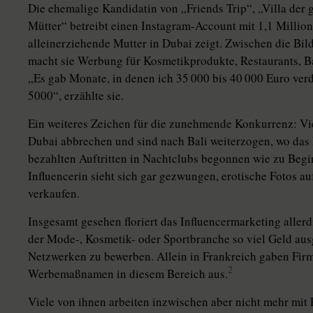
Die ehemalige Kandidatin von „Friends Trip“, „Villa de
Mütter“ betreibt einen Instagram-Account mit 1,1 Million
alleinerziehende Mutter in Dubai zeigt. Zwischen die Bil
macht sie Werbung für Kosmetikprodukte, Restaurants, B
„Es gab Monate, in denen ich 35 000 bis 40 000 Euro verd
5000“, erzählte sie.
Ein weiteres Zeichen für die zunehmende Konkurrenz: Viele 
Dubai abbrechen und sind nach Bali weiterzogen, wo das L
bezahlten Auftritten in Nachtclubs begonnen wie zu Begi
Influencerin sieht sich gar gezwungen, erotische Fotos 
verkaufen.
Insgesamt gesehen floriert das Influencermarketing alle
der Mode-, Kosmetik- oder Sportbranche so viel Geld aus
Netzwerken zu bewerben. Allein in Frankreich gaben Firm
2
Werbemaßnamen in diesem Bereich aus.
Viele von ihnen arbeiten inzwischen aber nicht mehr mi