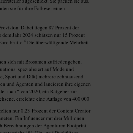
Hersteller zugeschickt. Sie packen sie aus,
den sie für ihre Follower einen
Provision. Dabei liegen 87 Prozent der
us dem Jahr 2024 schätzen nur 15 Prozent
4
uro brutto.
Die überwältigende Mehrheit
­nen sich mit Brosamen zufriedengeben,
tions, spe­zia­li­siert auf Mode und
e, Sport und Diät) mehrere zehntausend
ten und Agenten und lancieren ihre eigenen
de + = +“ von 2020, ein Ratgeber zur
hsene, erreichte eine Auflage von 400 000.
gelten nur 0,23 Prozent der Content Creator
neten: Ein Influencer mit drei Millionen
ch Berechnungen der Agenturen Footprint
s entspricht 481 Hin- und Rückflügen