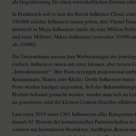
als Gegenleistung für einen wirtschaftlichen Gewinn oder
In Frankreich soll es laut der Reech Influence Cloud, eine
150 000 solcher In­flu­en­ce­r:in­nen geben, drei Viertel F
unterteilt in Mega-Influencer (mehr als eine Million Fol
und einer Million), Mikro-Influencer (zwischen 10 000 u
als 10 000).
Die Unternehmen passen ihre Werbestrategie der jeweilige
einfach: In­flu­en­ce­r:in­nen mit einer kleinen, aber treu
„Interaktionsrate“: Ihre Posts erzeugen proportional mehr
Kommentare, Shares oder Klicks. Große In­flu­en­cer:in­ne
Posts werden häufiger angesehen. Soll der Bekanntheitsg
Produkt bekannt gemacht werden, wendet man sich an Let
zu generieren, sind die kleinen Content-Ersteller effektiv
Laut einer 2019 unter 1361 In­fluen­cern aller Kategorie
damals 63 Prozent der kommerziellen Partnerschaften in 
sondern mit kostenlosen Produkten, Ausflügen, Reisen und