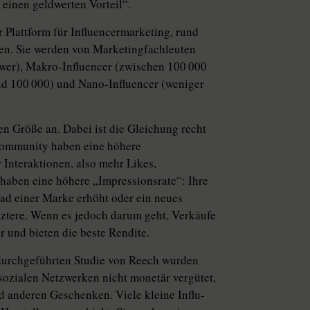
 einen geldwerten Vorteil“.
r Plattform für Influencermarketing, rund
rauen. Sie werden von Marketingfachleuten
lower), Makro-Influencer (zwischen 100 000
nd 100 000) und ­Nano-Influencer (weniger
n Größe an. Dabei ist die Gleichung recht
en Community haben eine höhere
 Interaktionen, also mehr Likes,
n haben eine höhere „Impressionsrate“: Ihre
rad einer Marke erhöht oder ein neues
ztere. Wenn es jedoch darum geht, Verkäufe
er und bieten die beste Rendite.
n durchgeführten Studie von Reech wurden
sozialen Netzwerken nicht monetär vergütet,
 anderen Geschenken. Viele kleine In­flu­