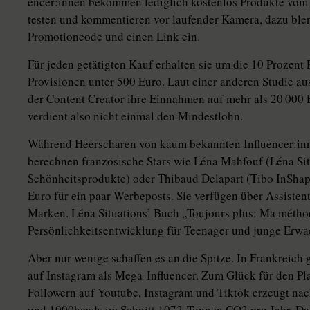
en­ce­r:in­nen bekommen lediglich kostenlos Produkte vom 
testen und kommentieren vor laufender Kamera, dazu blen
Promotioncode und einen Link ein.
Für jeden getätigten Kauf erhalten sie um die 10 Prozent 
Provisionen unter 500 Euro. Laut einer anderen Studie a
der Content Creator ihre Einnahmen auf mehr als 20 000 E
verdient also nicht einmal den Mindestlohn.
Während Heerscharen von kaum bekannten In­flu­en­ce­r:in
berechnen französische Stars wie ­Léna Mahfouf (Léna Situa
Schönheitsprodukte) oder Thibaud Delapart (­Tibo InShap
Euro für ein paar Werbeposts. Sie verfügen über Assisten
Marken. Léna Si­tua­tions’ Buch „Toujours plus: Ma métho
Persönlichkeitsentwicklung für Teenager und junge Erwac
Aber nur wenige schaffen es an die Spitze. In Frankreich 
auf Instagram als Mega-Influencer. Zum Glück für den Pla
Followern auf Youtube, Instagram und Tiktok erzeugt na
und 1000heads im Schnitt 1072 Tonnen CO2 pro Jahr. Da