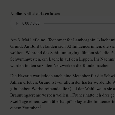
Audio:
Artikel vorlesen lassen
Am 3. Mai lief eine „Tecnomar for Lamborghini“-Jacht mit
Grund. An Bord befanden sich 32 Influencerinnen, die si
wollten. Während das Schiff unterging, filmten sich die 
Schwimmwesten, ein Lächeln auf den Lippen. Ihr Nachmitt
würden in den sozialen Netzwerken die Runde machen.
Die Havarie war jedoch auch eine Metapher für die Schwierig
Jahren erleben. Grund ist vor allem der härter werdende
gibt, haben Werbetreibende die Qual der Wahl, wenn sie a
Bräunungscreme werben wollen. „Früher hatte ich drei gesp
zwei Tage einen, wenn überhaupt“, klagte die Influenceri
1
einem Youtuber.