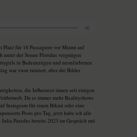
 Platz für 16 Passagiere vor Miami auf
ch unter der Sonne Floridas vergnügen
Partygirls in Badeanzügen und neonfarbenen
ag war zwar ruiniert, aber die Bilder
keiten, die In­flu­en­ce­r:in­nen seit einigen
 Wettbewerb. Da es immer mehr Realityshows
uf Instagram für einen Bikini oder eine
onserte Posts pro Tag, jetzt habe ich alle
n Julia Paredes bereits 2023 im Gespräch mit