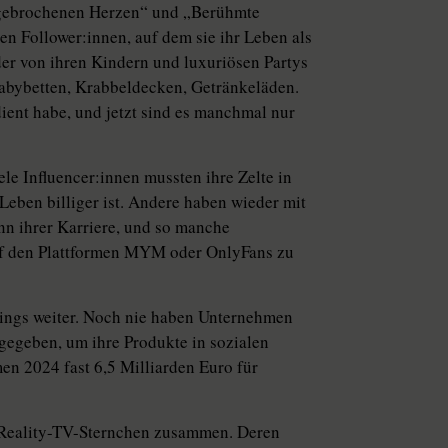
r gebrochenen Herzen“ und „Berühmte
en Follower:innen, auf dem sie ihr Leben als
der von ihren Kindern und luxuriösen Partys
abybetten, Krabbeldecken, Getränkeläden.
ient habe, und jetzt sind es manchmal nur
In­flu­en­cer:in­nen mussten ihre Zelte in
eben billiger ist. Andere haben wieder mit
nn ihrer Karriere, und so manche
auf den Plattformen MYM oder OnlyFans zu
rdings weiter. Noch nie haben Unternehmen
gegeben, um ihre Produkte in sozialen
en 2024 fast 6,5 Milliarden Euro für
t Reality-TV-Sternchen zusammen. Deren