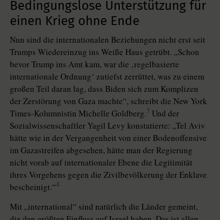
Bedingungslose Unterstützung für
einen Krieg ohne Ende
Nun sind die internationalen Beziehungen nicht erst seit
Trumps Wiedereinzug ins Weiße Haus getrübt. „Schon
bevor Trump ins Amt kam, war die ‚regelbasierte
internationale Ordnung‘ zutiefst zerrüttet, was zu einem
großen Teil daran lag, dass Biden sich zum Komplizen
der Zerstörung von Gaza machte“, schreibt die New York
3
Times-Kolumnistin Michelle Goldberg.
Und der
Sozialwissenschaftler Yagil Levy konstatierte: „Tel Aviv
hätte wie in der Vergangenheit von einer Bodenoffensive
im Gazastreifen abgesehen, hätte man der Regierung
nicht vorab auf internationaler Ebene die Legitimität
ihres Vorgehens gegen die Zivilbevölkerung der Enklave
4
bescheinigt.“
Mit „international“ sind natürlich die Länder gemeint,
die den größten Einfluss auf Israel haben. Das ist allen