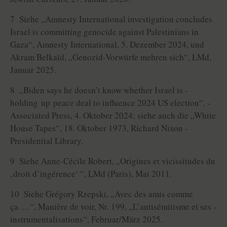
7 Siehe „Amnesty International investigation con­cludes
Israel is committing genocide against Palestinians in
Gaza“, Amnesty International, 5. Dezember 2024, und
Akram Belkaïd, „Genozid-Vorwürfe mehren sich“, LMd,
Januar 2025.
8 „Biden says he doesn’t know whether Israel is ­
holding up peace deal to influence 2024 US election“, ­
Associated Press, 4. Oktober 2024; siehe auch die „White
House Tapes“, 18. Oktober 1973, Richard Nixon ­
Presidential Library.
9 Siehe Anne-Cécile Robert, „Origines et vicissitudes du
‚droit d’ingérence‘ “, LMd (Paris), Mai 2011.
10 Siehe Grégory Rzepski, „Avec des amis comme
ça …“, Manière de voir, Nr. 199, „L’antisémitisme et ses ­
instrumentalisations“, Februar/März 2025.