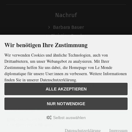
Nachruf
Barbara Bauer
Christian Semler
Wir benötigen Ihre Zustimmung
Wir verwenden Cookies und ähnliche Technologien, auch von
Folgen
Drittanbietern, um unser Webangebot zu analysieren. Mit Ihrer
Zustimmung helfen Sie uns dabei, die Homepage von Le Monde
diplomatique für unsere User:innen zu verbessern. Weitere Informationen
finden Sie in unserer Datenschutzerklärung.
Newsletter abonnieren
ALLE AKZEPTIEREN
In Kürze klug
mit der weltweit
größten
NUR NOTWENDIGE
Monatszeitung
für
internationale
Politik
Selbst auswählen
Jetzt das Digi-Abo testen:
LMd © 2026 | Template © 2009-2026 by
mod
ified eCommerce Shopsoftware
4,50 Euro für 3 Monate
mod
ified eCommerce Shopsoftware © 2009-2026
Datenschutzerklärung
Impressum