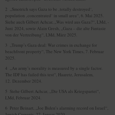
2 „Smotrich says Gaza to be ‚totally destroyed‘,
population ‚concentrated‘ in small area“, 6. Mai 2025.
Siehe auch Gilbert Achcar, „Was wird aus Gaza?“, LMd, ­
Juni 2024, sowie Alain Gresh, „Gaza – die alte Fantasie
von der Vertreibung“, LMd, März 2025.
3 „Trump’s Gaza deal: War crimes in exchange for
beach­front property“, The New York Times, 7. Februar
2025.
4 „An army’s morality is measured by a single factor.
The IDF has failed this test“, Haaretz, Jerusalem,
12. Dezember 2024.
5 Siehe Gilbert Achcar, „Die USA als Kriegspartei“,
LMd, Februar 2024.
6 Peter Beinart, „Joe Biden’s alarming record on ­Israel“,
Jewish Currents, 27. Januar 2020.