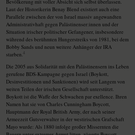
Bevölkerung mit voller Absicht sich selbst überlassen.
Laut der Historikerin Benay Blend existiert auch eine
Parallele zwischen der von Israel massiv angewandten
Administrativhaft gegen Pa­läs­ti­nen­se­r:in­nen und der
Situation irischer politischer Gefangener, insbesondere
während des berühmten Hungerstreiks von 1981, bei dem
Bobby Sands und neun weitere Anhänger der IRA
4
starben.
Die 2005 aus Solidarität mit den Palästinensern ins Leben
gerufene BDS-Kampagne gegen Israel (Boykott,
Desinvestitionen und Sanktionen) wird seit Langem von
weiten Teilen der irischen Gesellschaft unterstützt.
Boykott ist die Waffe der Schwachen par exellence. Ihren
Namen hat sie von Charles Cunningham Boycott,
Hauptmann der Ro­yal British Army, der nach seiner
Armeezeit Gutsverwalter in der westirischen Grafschaft
Mayo wurde: Als 1880 infolge großer Missernten die
Bauern unter extremer Armut litten, zögerte Boycott