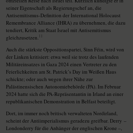
offiziellen Reise nach Israel teil. Kürzlich kündigte er in
seiner Eigenschaft als Regierungschef an, die
Antisemitismus-Definition der International Holocaust
Re­mem­brance Alliance (IHRA) zu übernehmen, die dazu
tendiert, Kritik am Staat Israel mit Antisemitismus
11
gleichzusetzen.
Auch die stärkste Oppositionspartei, Sinn Féin, wird von
der Linken kritisiert: etwa weil sie trotz des laufenden
Militär­einsatzes in Gaza 2024 einen Vertreter zu den
Feierlichkeiten am St. Patrick’s Day im Weißen Haus
schickte; oder auch wegen ihrer Nähe zur
Palästinensischen Autonomiebehörde (PA). Im Februar
2024 hatte sich die PA-Repräsentantin in Irland an einer
republikanischen Demonstration in Belfast beteiligt.
Dort, im immer noch britisch verwalteten Nordirland,
scheint der Anti­imperialismus geradezu greifbar. Derry –
Londonderry für die Anhänger der englischen Krone –,