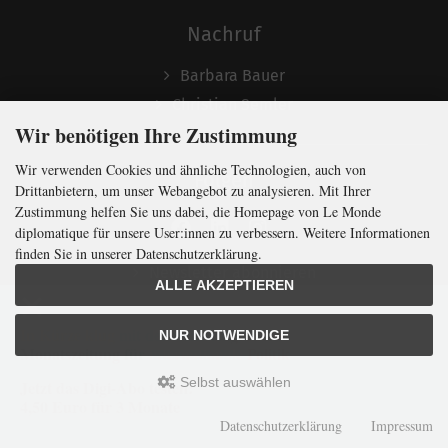
Nachruf
Barbara Bauer
Christian Semler
Wir benötigen Ihre Zustimmung
Wir verwenden Cookies und ähnliche Technologien, auch von
Folgen
Drittanbietern, um unser Webangebot zu analysieren. Mit Ihrer
Zustimmung helfen Sie uns dabei, die Homepage von Le Monde
diplomatique für unsere User:innen zu verbessern. Weitere Informationen
finden Sie in unserer Datenschutzerklärung.
Newsletter abonnieren
ALLE AKZEPTIEREN
In Kürze klug
mit der weltweit
größten
NUR NOTWENDIGE
Monatszeitung
für
internationale
Politik
Selbst auswählen
Jetzt das Digi-Abo testen:
LMd © 2026 | Template © 2009-2026 by
mod
ified eCommerce Shopsoftware
4,50 Euro für 3 Monate
mod
ified eCommerce Shopsoftware © 2009-2026
Datenschutzerklärung
Impressum