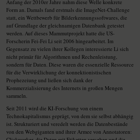
Anfang der 2010er Jahre nahm diese Welle konkrete
Form an. Damals fand erstmals die ImageNet-Chal­lenge
statt, ein Wettbewerb für Bilder­ken­nungs­softwares, die
auf Grundlage der gleichnamigen Datenbank getestet
werden. Auf dieses Mammutprojekt hatte die US-
Forscherin Fei-Fei Li seit 2006 hingearbeitet. Im
Gegensatz zu vielen ihrer Kollegen interessierte Li sich
nicht primär für Algorithmen und Rechenleistung,
sondern für Daten. Diese waren die essenzielle Ressource
für die Verwirklichung der kon­nektionistischen
Prophezeiung und ließen sich dank der
Kommerzialisierung des Internets in großen Mengen
sammeln.
Seit 2011 wird die KI-Forschung von einem
Technokapitalismus geprägt, von dem sie selbst abhängig
ist. Strukturiert und veredelt werden die Datenbestände
von den Webgiganten und ihrer Armee von Annotatoren:
Clickworker, die Daten mit Etiketten versehen und die