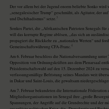
Der vor allem bei der Jugend enorm beliebte Sonko wird v
„senegalesischer Trump“ geschmäht, als Agitator, der au
3
und Dschihadismus“ setze.
Sonkos Partei, die „Afrikanischen Patrioten Senegals für A
will das korrupte Regime ablösen, „das sich an ausländisc
propagiert die Rückkehr zu „nationalen Werten“ und ford
4
Gemeinschaftswährung CFA-Franc.
Am 6. Februar beschloss die Na­tio­nalversammlung unte
Opposition von Ordnungskräften aus dem Plenarsaal entf
Präsidentschaftswahl auf den 15. Dezember 2024 zu versc
verfassungsmäßige Befristung seines Mandats weit übers
in Dakar und Saint-Louis, die gewaltsam niedergeschlagen
Am 7. Februar bekundeten die Internationale Föderation
Mit­glieds­or­ga­ni­sationen im Senegal ihre „große Besorg
Spannungen, der Angriffe auf die Grundrechte und der mö
ausgelöste politischen Krise, die „Demokratie und Rechts