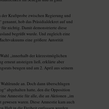
n der Kraftprobe zwischen Regierung und
“ genannt, hob das Präsidialdekret auf und
für nichtig. Damit demons­trierte diese
Ausland begrüßt wurde. Und zugleich eine
 Machtvakuums eine größere Autorität
e Wahl „innerhalb der kürzestmöglichen
g erneut ansteigen ließ, erklärte aber
ngsrats beugen und am 2. April aus seinem
te Wahlrunde an. Doch dann überschlugen
og“ abgehalten hatte, den die Opposition
eine Amnestie für alle, die an Aktionen „im
gt gewesen waren. Diese Amnestie kam auch
n Haft in die Freiheit entlassen wurden.