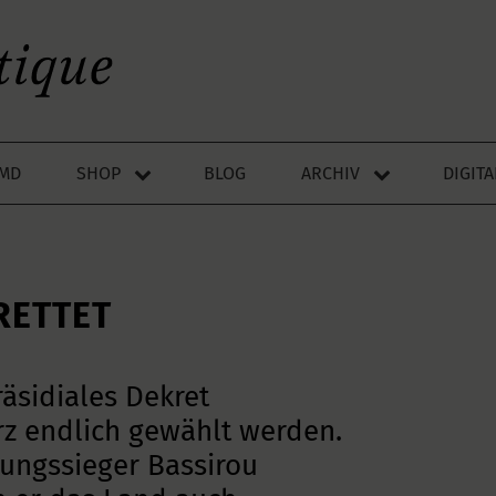
LMD
SHOP
BLOG
ARCHIV
DIGIT
RETTET
äsidiales Dekret
z endlich gewählt werden.
ngs­sieger Bassirou