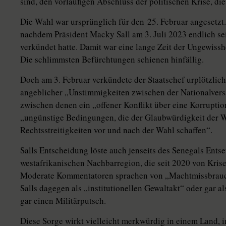
sind, den vorläufigen Abschluss der politischen Krise, d
Die Wahl war ursprünglich für den 25. Februar angesetzt.
nachdem Präsident Macky Sall am 3. Juli 2023 endlich sei
verkündet hatte. Damit war eine lange Zeit der Ungewissh
Die schlimmsten Befürchtungen schienen hinfällig.
Doch am 3. Februar verkündete der Staatschef urplötzli
angeblicher „Unstimmigkeiten zwischen der Nationalver
zwischen denen ein „offener Konflikt über eine Korruptio
„ungünstige Bedingungen, die der Glaubwürdigkeit der Wa
Rechtsstreitigkeiten vor und nach der Wahl schaffen“.
Salls Entscheidung löste auch jenseits des Senegals Entse
westafrikanischen Nachbarregion, die seit 2020 von Krisen
Moderate Kommentatoren sprachen von „Machtmissbrauch“
Salls dagegen als „institutionellen Gewaltakt“ oder gar a
gar einen Militärputsch.
Diese Sorge wirkt vielleicht merkwürdig in einem Land, i