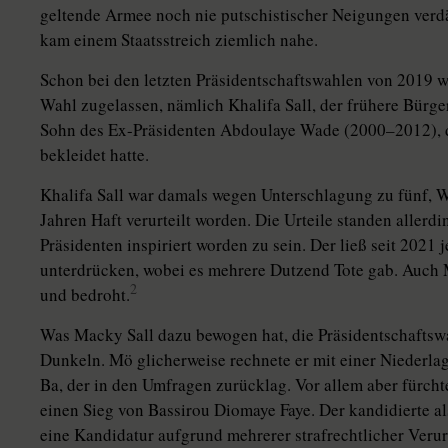
geltende Armee noch nie putschistischer Neigungen verdä
kam einem Staatsstreich ziemlich nahe.
Schon bei den letzten Präsidentschaftswahlen von 2019 w
Wahl zugelassen, nämlich Khalifa Sall, der frühere Bürg
Sohn des Ex-Präsidenten Abdoulaye Wade (2000–2012), d
bekleidet hatte.
Khalifa Sall war damals wegen Unterschlagung zu fünf, W
Jahren Haft verurteilt worden. Die Urteile standen aller
Präsidenten inspiriert worden zu sein. Der ließ seit 2021
unterdrücken, wobei es mehrere Dutzend Tote gab. Auch
2
und bedroht.
Was Macky Sall dazu bewogen hat, die Präsidentschaftswah
Dunkeln. Mö glicherweise rechnete er mit einer Niederla
Ba, der in den Umfragen zurücklag. Vor allem aber fürchte
einen Sieg von Bassirou Diomaye Faye. Der kandidierte a
eine Kandidatur aufgrund mehrerer strafrechtlicher Veru