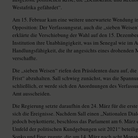
Westafrika gefährdet“.
Am 15. Februar kam eine weitere unerwartete Wendung i
Opposition: Der Verfassungsrat, auch die „sieben Weisen
erklärte die Verschiebung der Wahl auf den 15. Dezember 
Institution ihre Unabhängigkeit, was im Senegal wie im 
Handlungsfähigkeit, die ihr angesichts eines drohenden
verschaffte.
Die „sieben Weisen“ riefen den Präsidenten dazu auf, di
Frist“ abzuhalten. Sall schwieg zunächst, was die Spannun
schließlich, er werde sich den Anordnungen des Verfassu
Amt ausscheiden.
Die Regierung setzte daraufhin den 24. März für die ers
sich die Ereignisse. Nachdem Sall einen „Nationalen Dial
jedoch boykottierte, beschloss das Parlament am 6. März 
Umfeld der politischen Kundgebungen seit 2021“ beteili
Sonko und ­Faye zugute, die am 14. März nach acht Monate