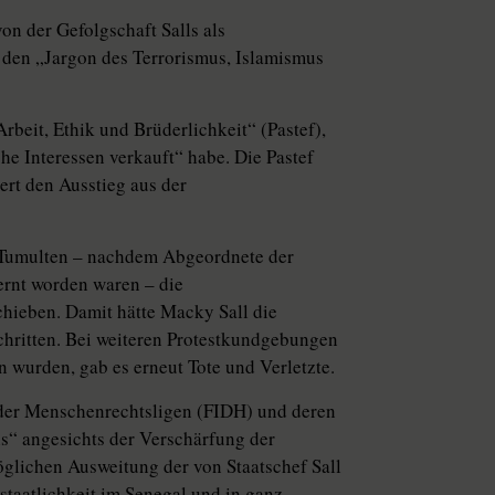
on der Gefolgschaft Salls als
f den „Jargon des Terrorismus, Islamismus
rbeit, Ethik und Brüderlichkeit“ (Pastef),
he Interessen verkauft“ habe. Die Pastef
ert den Ausstieg aus der
r Tumulten – nachdem Abgeordnete der
ernt worden waren – die
hieben. Damit hätte Macky Sall die
chritten. Bei weiteren Protestkundgebungen
 wurden, gab es erneut Tote und Verletzte.
 der Menschenrechtsligen (FIDH) und deren
nis“ angesichts der Verschärfung der
glichen Ausweitung der von Staatschef Sall
staatlichkeit im Senegal und in ganz