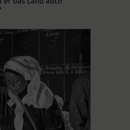
n er das Land auch
?