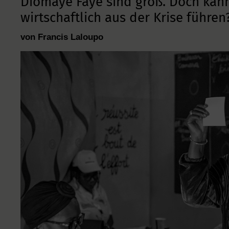
Diomaye Faye sind groß. Doch kan
wirtschaftlich aus der Krise führen
von Francis Laloupo