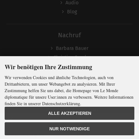
Audio
Blog
Nachruf
Barbara Bauer
Christian Semler
Wir benötigen Ihre Zustimmung
Wir verwenden Cookies und ähnliche Technologien, auch von
Folgen
Drittanbietern, um unser Webangebot zu analysieren. Mit Ihrer
Zustimmung helfen Sie uns dabei, die Homepage von Le Monde
diplomatique für unsere User:innen zu verbessern. Weitere Informationen
finden Sie in unserer Datenschutzerklärung.
Newsletter abonnieren
ALLE AKZEPTIEREN
In Kürze klug
mit der weltweit
größten
NUR NOTWENDIGE
Monatszeitung
für
internationale
Politik