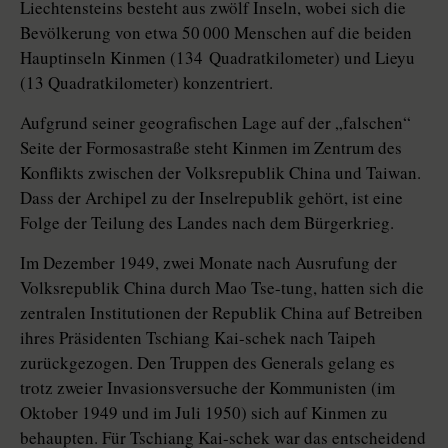
Liechtensteins besteht aus zwölf Inseln, wobei sich die
Bevölkerung von etwa 50 000 Menschen auf die beiden
Hauptinseln Kinmen (134 Quadratkilometer) und Lieyu
(13 Quadratkilometer) konzentriert.
Aufgrund seiner geografischen Lage auf der „falschen“
Seite der Formosastraße steht Kinmen im Zentrum des
Konflikts zwischen der Volksrepublik China und Taiwan.
Dass der Archipel zu der Inselrepublik gehört, ist eine
Folge der Teilung des Landes nach dem Bürgerkrieg.
Im Dezember 1949, zwei Monate nach Ausrufung der
Volksrepu­blik China durch Mao Tse-tung, hatten sich die
zentralen Institutionen der Repu­blik China auf Betreiben
ihres Präsidenten Tschiang Kai-schek nach Taipeh
zurückgezogen. Den Truppen des Generals gelang es
trotz zweier Inva­sions­versuche der Kommunisten (im
Oktober 1949 und im Juli 1950) sich auf Kinmen zu
behaupten. Für ­Tschiang Kai-schek war das entscheidend