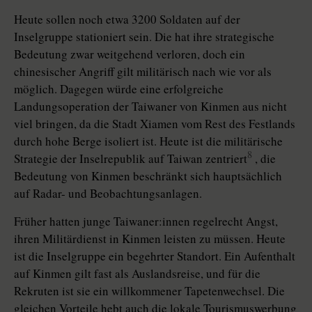
Heute sollen noch etwa 3200 Soldaten auf der
Inselgruppe stationiert sein. Die hat ihre strategische
Bedeutung zwar weitgehend verloren, doch ein
chinesischer Angriff gilt militärisch nach wie vor als
möglich. Dagegen würde eine erfolgreiche
Landungsopera­tion der Taiwaner von Kinmen aus nicht
viel bringen, da die Stadt Xiamen vom Rest des Festlands
durch hohe Berge isoliert ist. Heute ist die militärische
8
Strategie der Inselrepublik auf Taiwan zentriert
, die
Bedeutung von Kinmen beschränkt sich hauptsächlich
auf Radar- und Beobachtungsanlagen.
Früher hatten junge Tai­wa­ner:in­nen regelrecht Angst,
ihren Militärdienst in Kinmen leisten zu müssen. Heute
ist die Inselgruppe ein begehrter Standort. Ein Aufenthalt
auf Kinmen gilt fast als Auslandsreise, und für die
Rekruten ist sie ein willkommener Tapetenwechsel. Die
gleichen Vorteile hebt auch die lokale Tourismuswerbung