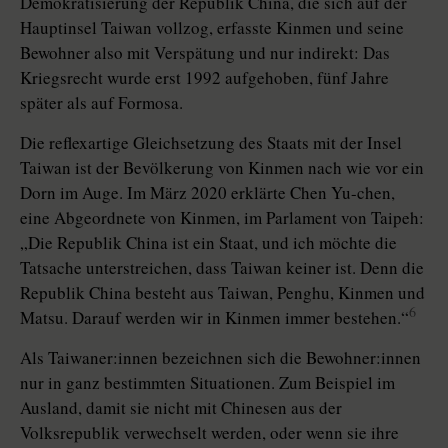
Demokratisierung der Republik China, die sich auf der
Haupt­insel Taiwan vollzog, erfasste Kinmen und seine
Bewohner also mit Verspätung und nur indirekt: Das
Kriegsrecht wurde erst 1992 aufgehoben, fünf Jahre
später als auf Formosa.
Die reflexartige Gleichsetzung des Staats mit der Insel
Taiwan ist der Bevölkerung von Kinmen nach wie vor ein
Dorn im Auge. Im März 2020 erklärte Chen Yu-chen,
eine Abgeordnete von Kinmen, im Parlament von Taipeh:
„Die Republik China ist ein Staat, und ich möchte die
Tatsache unterstreichen, dass Taiwan keiner ist. Denn die
Republik China besteht aus Taiwan, Penghu, Kinmen und
6
Matsu. Darauf werden wir in Kinmen immer bestehen.“
Als Tai­wa­ne­r:in­nen bezeichnen sich die Be­woh­ne­r:in­nen
nur in ganz bestimmten Situationen. Zum Beispiel im
Ausland, damit sie nicht mit Chinesen aus der
Volksrepublik verwechselt werden, oder wenn sie ihre