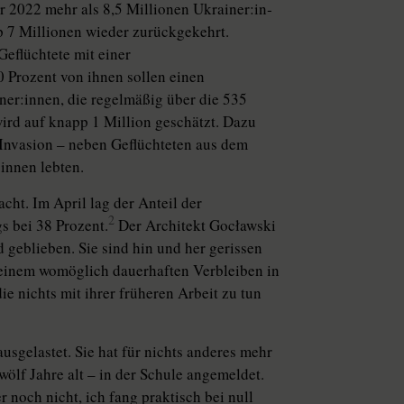
 2022 mehr als 8,5 Millionen Ukrai­ne­r:in­
 7 Millionen wieder zurückgekehrt.
Geflüchtete mit einer
0 Prozent von ihnen sollen einen
ne­r:in­nen, die regelmäßig über die 535
ird auf knapp 1 Million geschätzt. Dazu
 Invasion – neben Geflüchteten aus dem
in­nen lebten.
cht. Im April lag der Anteil der
2
s bei 38 Prozent.
Der Architekt Goc­ław­ski
geblieben. Sie sind hin und her gerissen
 einem womöglich dauerhaften Verbleiben in
ie nichts mit ihrer früheren Arbeit zu tun
usgelastet. Sie hat für nichts anderes mehr
zwölf Jahre alt – in der Schule angemeldet.
 noch nicht, ich fang praktisch bei null