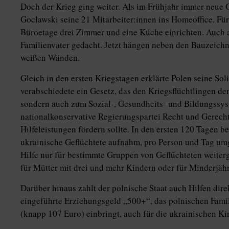
Doch der Krieg ging weiter. Als im Frühjahr immer neue 
Gocławski seine 21 Mit­ar­bei­te­r:in­nen ins Home­office. 
Büroetage drei Zimmer und eine Küche einrichten. Auch a
Familienvater gedacht. Jetzt hängen neben den Bauzeichn
weißen Wänden.
Gleich in den ersten Kriegstagen erklärte Polen seine Sol
verabschiedete ein Gesetz, das den Kriegsflüchtlingen d
sondern auch zum Sozial-, Gesundheits- und Bildungssys
nationalkonservative Regierungspartei Recht und Gerechti
Hilfeleistungen fördern sollte. In den ersten 120 Tagen b
ukrainische Geflüchtete aufnahm, pro Person und Tag um
Hilfe nur für bestimmte Gruppen von Geflüchteten weiterg
für Mütter mit drei und mehr Kindern oder für Minderjährig
Darüber hinaus zahlt der polnische Staat auch Hilfen dire
eingeführte Erziehungsgeld „500+“, das polnischen Famil
(knapp 107 Euro) einbringt, auch für die ukrainischen Kin