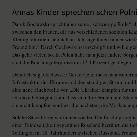
Annas Kinder sprechen schon Poln
Darek Gocławski spricht über seine „schwierige Rolle“ 
zwischen den Frauen, die aus verschiedenen sozialen Kl
Kleinigkeit rufen sie mich an. Ich sage ihnen immer wiede
Freund bin.“ Darek Gocławski ist erschöpft und will eige
Das gehe vielen so. In Polen habe man jetzt andere Sorgen
sind die Konsumgüterpreise um 17,4 Prozent gestiegen.
Dennoch sagt Gocławski: Gerade jetzt muss man weiterma
Infrastruktur der Ukraine und den ständigen Strom- und H
eine neue Fluchtwelle vor. „Die Ukrainer kämpfen für uns
ich dazu beitragen kann, dass sich ihre Frauen und Kinde
sie nicht kämpfen, sind wir die nächsten, die Moskau angr
Solche Sätze hören wir immer wieder. Die Erschöpfung ist
einer Feindseligkeit gegenüber Russland herrührt, die tie
Teilungen im 18. Jahrhundert zwischen Russland, Preuße