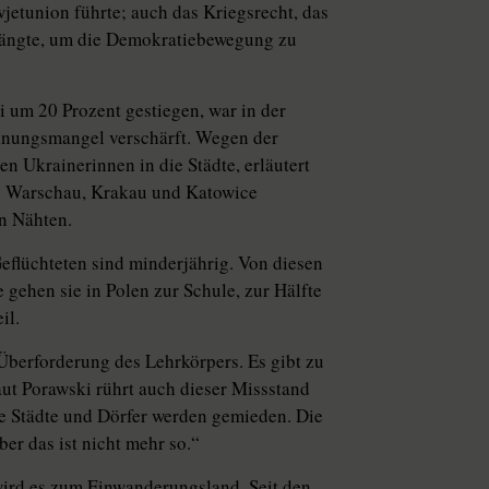
jetunion führte; auch das Kriegsrecht, das
ängte, um die Demokratiebewegung zu
 um 20 Prozent gestiegen, war in der
hnungsmangel verschärft. Wegen der
en Ukrainerinnen in die Städte, erläutert
In Warschau, Krakau und Katowice
en Nähten.
Geflüchteten sind minderjährig. Von diesen
 gehen sie in Polen zur Schule, zur Hälfte
il.
Überforderung des Lehrkörpers. Es gibt zu
ut Porawski rührt auch dieser Missstand
re Städte und Dörfer werden gemieden. Die
ber das ist nicht mehr so.“
wird es zum Einwanderungsland. Seit den