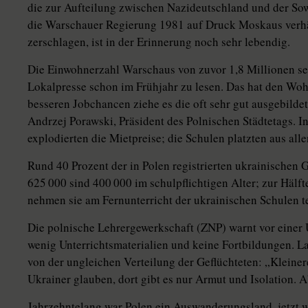
die zur Aufteilung zwischen Nazi­deutschland und der Sow
die Warschauer Regierung 1981 auf Druck Moskaus verh
zerschlagen, ist in der Erinnerung noch sehr lebendig.
Die Einwohnerzahl Warschaus von zuvor 1,8 Millionen sei
Lokalpresse schon im Frühjahr zu lesen. Das hat den Wo
besseren Jobchancen ziehe es die oft sehr gut ausgebildet
Andrzej Porawski, Präsident des Polnischen Städtetags. 
explodierten die Mietpreise; die Schulen platzten aus all
Rund 40 Prozent der in Polen regis­trierten ukrainischen 
625 000 sind 400 000 im schulpflichtigen Alter; zur Hälfte
nehmen sie am Fernunterricht der ukrainischen Schulen te
Die polnische Lehrergewerkschaft (ZNP) warnt vor einer 
wenig Unterrichtsmaterialien und keine Fortbildungen. La
von der ungleichen Verteilung der Geflüchteten: „Kleine
Ukrainer glauben, dort gibt es nur Armut und Isolation. A
Jahrzehntelang war Polen ein Auswanderungsland, jetzt 