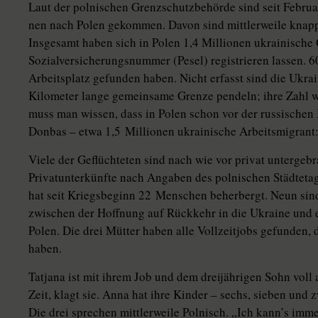
Laut der polnischen Grenzschutzbehörde sind seit Februar
nen nach Polen gekommen. Davon sind mittlerweile knapp
Insgesamt haben sich in Polen 1,4 Millionen ukrainische 
Sozialversicherungsnummer (Pesel) registrieren lassen. 6
Arbeitsplatz gefunden haben. Nicht erfasst sind die Ukrai­
Kilometer lange gemeinsame Grenze pendeln; ihre Zahl w
muss man wissen, dass in Polen schon vor der russischen
Donbas – etwa 1,5 Millionen ukrainische Ar­beits­mi­gran­t:
Viele der Geflüchteten sind nach wie vor privat untergebra
Privatunterkünfte nach Angaben des polnischen Städtetag
hat seit Kriegsbeginn 22 Menschen beherbergt. Neun sind 
zwischen der Hoffnung auf Rückkehr in die Ukraine und
Polen. Die drei Mütter haben alle Vollzeitjobs gefunden, d
haben.
Tatjana ist mit ihrem Job und dem dreijährigen Sohn voll a
Zeit, klagt sie. Anna hat ihre Kinder – sechs, sieben und 
Die drei sprechen mittlerweile Polnisch. „Ich kann’s immer