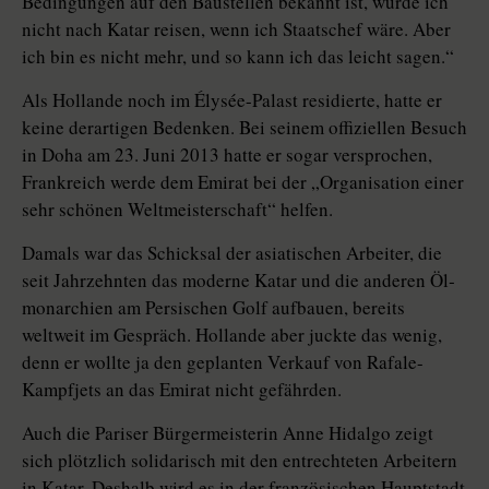
Bedingungen auf den Baustellen bekannt ist, würde ich
nicht nach Katar reisen, wenn ich Staatschef wäre. Aber
ich bin es nicht mehr, und so kann ich das leicht sagen.“
Als Hollande noch im Élysée-Palast residierte, hatte er
keine derartigen Bedenken. Bei seinem offiziellen Besuch
in Doha am 23. Juni 2013 hatte er ­sogar versprochen,
Frankreich werde dem Emirat bei der „Organisation einer
sehr schönen Weltmeisterschaft“ helfen.
Damals war das Schicksal der asiatischen Arbeiter, die
seit Jahrzehnten das moderne Katar und die anderen Öl­
monarchien am Persischen Golf aufbauen, bereits
weltweit im Gespräch. Hollande aber juckte das wenig,
denn er wollte ja den geplanten Verkauf von Rafale-
Kampfjets an das Emirat nicht gefährden.
Auch die Pariser Bürgermeisterin Anne Hidalgo zeigt
sich plötzlich solidarisch mit den entrechteten Arbeitern
in Katar. Deshalb wird es in der französischen Hauptstadt