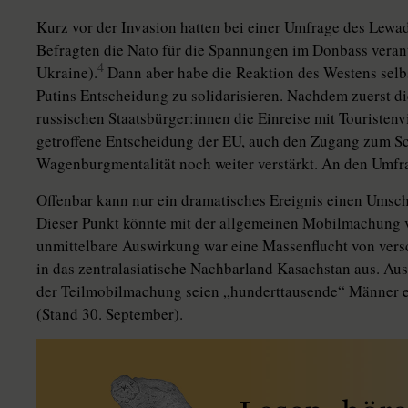
Kurz vor der Invasion hatten bei einer Umfrage des Lewa
Befragten die Nato für die Spannungen im Donbass veran
4
Ukraine).
Dann aber habe die Reaktion des Westens selb
Putins Entscheidung zu solidarisieren. Nachdem zuerst di
russischen Staats­bür­ge­r:in­nen die Einreise mit Tourist
getroffene Entscheidung der EU, auch den Zugang zum S
Wagenburgmentalität noch weiter verstärkt. An den Umfr
Offenbar kann nur ein dramatisches Ereignis einen Umsc
Dieser Punkt könnte mit der allgemeinen Mobilmachung vo
unmittelbare Auswirkung war eine Massenflucht von versc
in das zentralasiatische Nachbarland Kasachstan aus. Au
der Teilmobilmachung seien „hunderttausende“ Männer ein
(Stand 30. September).