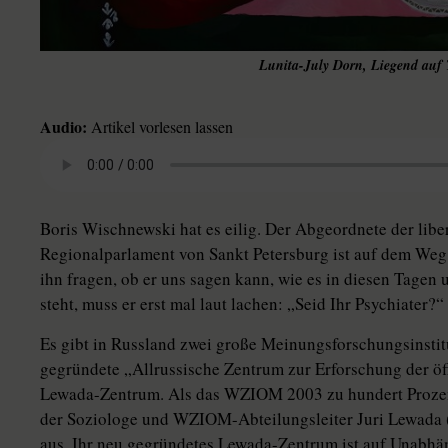
Lunita-July Dorn, Liegend auf 
Audio:
Artikel vorlesen lassen
Boris Wischnewski hat es eilig. Der Abgeordnete der libe
Regionalparlament von Sankt Petersburg ist auf dem Weg 
ihn fragen, ob er uns sagen kann, wie es in diesen Tagen
steht, muss er erst mal laut lachen: „Seid Ihr Psychiater?“
Es gibt in Russland zwei große Meinungsforschungsinstit
gegründete „Allrussische Zentrum zur Erforschung der 
Lewada-Zentrum. Als das WZIOM 2003 zu hundert Prozen
der Soziologe und WZIOM-Abteilungsleiter Juri Lewada (19
aus. Ihr neu gegründetes Lewada-Zentrum ist auf Unabhän