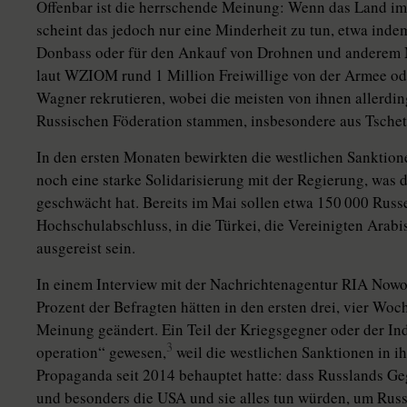
Offenbar ist die herrschende Meinung: Wenn das Land im 
scheint das jedoch nur eine Minderheit zu tun, etwa inde
Donbass oder für den Ankauf von Drohnen und anderem M
laut WZIOM rund 1 Mil­lion Freiwillige von der Armee od
Wagner rekrutieren, wobei die meisten von ihnen allerdin
Russischen Föderation stammen, insbesondere aus Tschets
In den ersten Monaten bewirkten die westlichen Sanktion
noch eine starke Solidarisierung mit der Regierung, was 
geschwächt hat. Bereits im Mai sollen etwa 150 000 Russ
Hochschulabschluss, in die Türkei, die Vereinigten Ara
ausgereist sein.
In einem Interview mit der Nachrichtenagentur RIA Nowos
Prozent der Befragten hätten in den ersten drei, vier Wo
Meinung geändert. Ein Teil der Kriegsgegner oder der Indi
3
ope­ration“ gewesen,
weil die westlichen Sanktionen in ih
Propaganda seit 2014 behauptet hatte: dass Russlands Geg
und besonders die USA und sie alles tun würden, um Rus