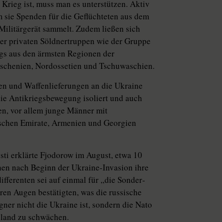
Krieg ist, muss man es unterstützen. Aktiv
m sie Spenden für die Geflüchteten aus dem
ilitärgerät sammelt. Zudem ließen sich
er privaten Söldnertruppen wie der Gruppe
gs aus den ärmsten Re­gio­nen der
che­nien, Nordossetien und Tschu­wa­schien.
en und Waffenlieferungen an die Ukraine
die Antikriegsbewegung isoliert und auch
en, vor allem junge Männer mit
bischen Emirate, Armenien und Georgien
ti erklärte Fjodorow im August, etwa 10
chen nach Beginn der Ukraine-Invasion ihre
fferenten sei auf einmal für „die Sonder­
ren Augen bestätigten, was die russische
ner nicht die Ukraine ist, sondern die Nato
sland zu schwächen.