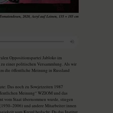
Tomatendosen, 2020, Acryl auf Leinen, 135 × 185 cm
ralen Oppositionspartei Jablo­ko im
zu einer politischen Versammlung. Als wir
 um die öffentliche Meinung in Russland
ute: Das noch zu Sowjetzeiten 1987
öffentlichen Meinung“ WZIOM und das
t vom Staat übernommen wurde, stiegen
30–2006) und andere Mit­ar­bei­te­r:in­nen
gigkeit vom Kreml bedacht. Da das Institut