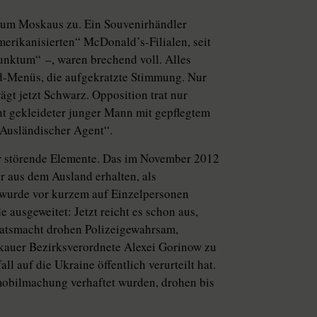
rum Moskaus zu. Ein Souvenirhändler
ikanisierten“ Mc­Do­nald’s-­Fi­lia­len, seit
unktum“ –, waren brechend voll. Alles
ood-Menüs, die aufgekratzte Stimmung. Nur
gt jetzt Schwarz. Opposition trat nur
nt gekleideter junger Mann mit gepflegtem
„Ausländischer Agent“.
der störende Elemente. Das im November 2012
r aus dem Ausland erhalten, als
 wurde vor kurzem auf Einzelpersonen
 ausgeweitet: Jetzt reicht es schon aus,
taatsmacht drohen Polizeigewahrsam,
auer Bezirksverordnete Alexei Gorinow zu
ll auf die Ukraine öffentlich verurteilt hat.
eilmobilmachung verhaftet wurden, drohen bis