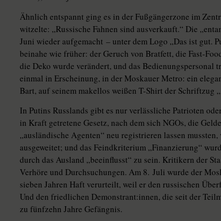
Ähnlich entspannt ging es in der Fußgängerzone im Zent
witzelte: „Russische Fahnen sind ausverkauft.“ Die „entamer
Juni wieder aufgemacht – unter dem Logo „Das ist gut. P
beinahe wie früher: der Geruch von Bratfett, die Fast-F
die Deko wurde verändert, und das Bedienungspersonal trä
einmal in Erscheinung, in der Moskauer Metro: ein elega
Bart, auf seinem makellos weißen T-Shirt der Schriftzug 
In Putins Russlands gibt es nur verlässliche Patrioten o
in Kraft getretene Gesetz, nach dem sich NGOs, die Gelde
„ausländische Agenten“ neu registrieren lassen mussten,
ausgeweitet; und das Feindkriterium „Finanzierung“ wurde
durch das Ausland „beeinflusst“ zu sein. Kritikern der S
Verhöre und Durchsuchungen. Am 8. Juli wurde der Mosk
sieben Jahren Haft verurteilt, weil er den russischen Überfa
Und den friedlichen De­mons­tran­t:in­nen, die seit der T
zu fünfzehn Jahre Gefängnis.