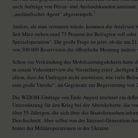
auch Aufträge von Privat- und Auslandskunden annimmt, w
1
„ausländischer Agent“ abgestempelt.
Anders, als man vermuten würde, kommen die Analysen be
Seit März stehen rund 75 Prozent der Befragten voll oder
Spezialoperation“. Die große Frage ist jetzt, ob die am
von 300 000 Reservisten die öffentliche Meinung ändern 
Schon vor Verkündung des Mobilisierungsdekrets hatte 
in einem Video­interview die Vorstellung einer „heiligen E
allem, dass die Umfragen nicht ausweisen, wie viele Befra
eine große Unruhe“, im Gegensatz zur Begeisterung von 
Die WZIOM-Umfrage von Ende August zeichnet ein differe
Unterstützung für den Krieg bei der Alterskohorte, die vo
über 55-Jährigen, die sich über das Staatsfernsehen infor
Durchschnitt. Aber selbst von der Internet-Generation de
hinter der Militäroperationen in der Ukraine.