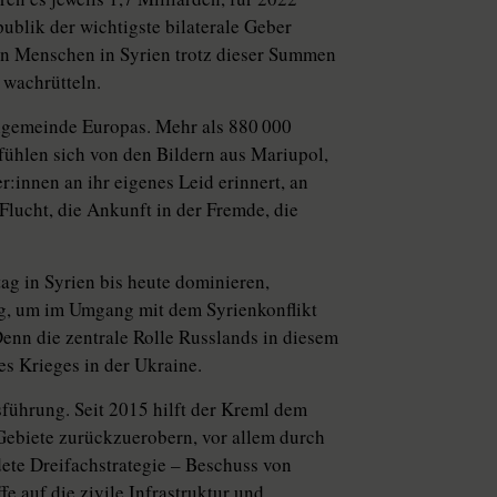
ublik der wichtigste bilaterale Geber
den Menschen in Syrien trotz dieser Summen
 wachrütteln.
ilgemeinde Europas. Mehr als 880 000
fühlen sich von den Bildern aus Mariupol,
:in­nen an ihr eigenes Leid erinnert, an
lucht, die Ankunft in der Fremde, die
ag in Syrien bis heute dominieren,
g, um im Umgang mit dem Syrienkonflikt
enn die zentrale Rolle Russlands in diesem
es Krieges in der Ukraine.
gsführung. Seit 2015 hilft der Kreml dem
 Gebiete zurückzuerobern, vor allem durch
dete Dreifachstrategie – Beschuss von
e auf die zivile Infrastruktur und