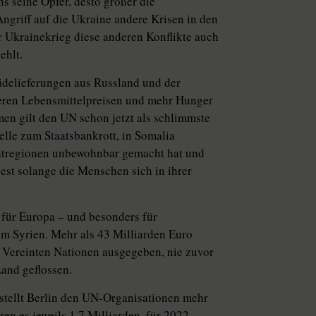
ns seine Opfer, desto größer die
Angriff auf die Ukraine andere Krisen in den
der Ukrainekrieg diese anderen Konflikte auch
ehlt.
eidelieferungen aus Russland und der
heren Lebensmittelpreisen und mehr Hunger
en gilt den UN schon jetzt als schlimmste
elle zum Staatsbankrott, in Somalia
matregionen unbewohnbar gemacht hat und
est solange die Menschen sich in ihrer
st für Europa – und besonders für
um Syrien. Mehr als 43 Milliarden Euro
er Vereinten Nationen ausgegeben, nie zuvor
Land geflossen.
 stellt Berlin den UN-Organisationen mehr
en es jeweils 1,7 Milliarden, für 2022