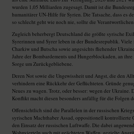
wurden 1,05 Milliarden zugesagt. Damit ist die Bundesrep
humanitärer UN-Hilfe für Syrien. Die Tatsache, dass es 
so schlecht geht wie noch nie, sollte die Verantwortlichen
Zugleich beherbergt Deutschland die größte syrische Ex
Syrerinnen und Syrer leben in der Bundesrepublik. Viele 
Charkiw und Butscha sowie angesichts fliehender Ukrai­ne­r
Jahre der Bombardements und Hungerblockaden, an ihre F
Sorge um Zurückgebliebene.
Deren Not sowie die Ungewissheit und Angst, die den Allt
verhindern eine Rückkehr der Geflüchteten. Gründe genu
Neues zu wagen. Trotz, oder besser: wegen der Ukraine. D
Konflikt macht diesen besonders anfällig für die Folgen d
Offensichtlich sind die Parallelen in der russischen Krie
syrischen Machthaber Assad, oppositionell kontrollierte
den Einsatz der russischen Luftwaffe. Die dabei angewen
Wohnvierteln auch mit geächteten Waffen, gezielte Angriff