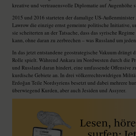
kreative und vertrauensvolle Diplomatie auf Augenhöhe st
2015 und 2016 starteten der damalige US-Außenminister 
Lawrow die einzige ernst gemeinte politische Initiative, 
sie scheiterten an der Tatsache, dass das syrische Regi
kann, ohne daran zu zerbrechen – was Russland um jeden 
In das jetzt entstandene geostrategische Vakuum drängt di
Rolle spielt. Während Ankara im Nordwesten durch die P
und Russland daran hindert, eine umfassende Offensive zu
kurdische Gebiete an. In drei völkerrechtswidrigen Milit
Erdoğan Teile Nordsyriens besetzt und dabei mehrere hu
überwiegend Kurden, aber auch Jesiden und Assyrer.