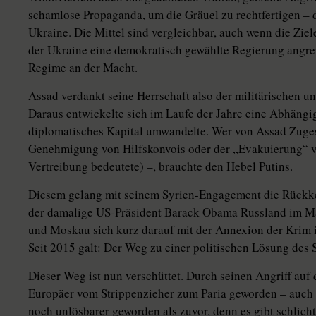
schamlose Propaganda, um die Gräuel zu rechtfertigen – di
Ukraine. Die Mittel sind vergleichbar, auch wenn die Ziel
der Ukraine eine demokratisch gewählte Regierung angreif
Regime an der Macht.
Assad verdankt seine Herrschaft also der militärischen u
Daraus entwickelte sich im Laufe der Jahre eine Abhängig
diplomatisches Kapital umwandelte. Wer von Assad Zuges
Genehmigung von Hilfskonvois oder der „Evakuierung“ v
Vertreibung bedeutete) –, brauchte den Hebel Putins.
Diesem gelang mit seinem Syrien-Engagement die Rückke
der damalige US-Präsident Barack Obama Russland im Mä
und Moskau sich kurz darauf mit der Annexion der Krim in
Seit 2015 galt: Der Weg zu einer politischen Lösung des 
Dieser Weg ist nun verschüttet. Durch seinen Angriff auf 
Europäer vom Strippenzieher zum Paria geworden – auch mi
noch unlösbarer geworden als zuvor, denn es gibt schlicht