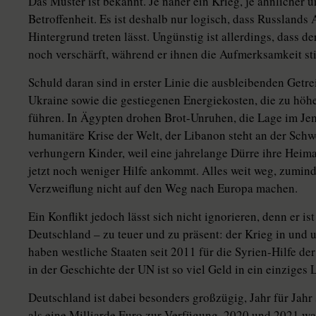
Das Muster ist bekannt. Je näher ein Krieg, je ähnlicher u
Betroffenheit. Es ist deshalb nur logisch, dass Russlands 
Hintergrund treten lässt. Ungünstig ist allerdings, dass 
noch verschärft, während er ihnen die Aufmerksamkeit sti
Schuld daran sind in erster Linie die ausbleibenden Getr
Ukraine sowie die gestiegenen Energiekosten, die zu hö
führen. In Ägypten drohen Brot-Unruhen, die Lage im Jem
humanitäre Krise der Welt, der Libanon steht an der Schw
verhungern Kinder, weil eine jahrelange Dürre ihre Hei
jetzt noch weniger Hilfe ankommt. Alles weit weg, zumind
Verzweiflung nicht auf den Weg nach Europa machen.
Ein Konflikt jedoch lässt sich nicht ignorieren, denn er i
Deutschland – zu teuer und zu präsent: der Krieg in und 
haben westliche Staaten seit 2011 für die Syrien-Hilfe d
in der Geschichte der UN ist so viel Geld in ein einziges 
Deutschland ist dabei besonders großzügig, Jahr für Jahr
als eine Milliarde Euro zur Verfügung, 2020 und 2021 war