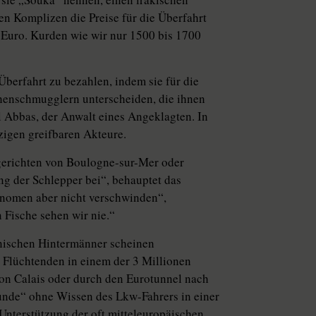
inen Komplizen die Preise für die Überfahrt
 Euro. Kurden wie wir nur 1500 bis 1700
Überfahrt zu bezahlen, indem sie für die
henschmugglern unterscheiden, die ihnen
l Abbas, der Anwalt eines Angeklagten. In
nzigen greifbaren Akteure.
erichten von Bou­logne-­sur-Mer oder
g der Schlepper bei“, behauptet das
änomen aber nicht verschwinden“,
Fische sehen wir nie.“
nischen Hintermänner scheinen
e Flüchtenden in einem der 3 Millionen
von Calais oder durch den Eurotunnel nach
unde“ ohne Wissen des Lkw-Fahrers in einer
Unterstützung der oft mitteleuropäischen