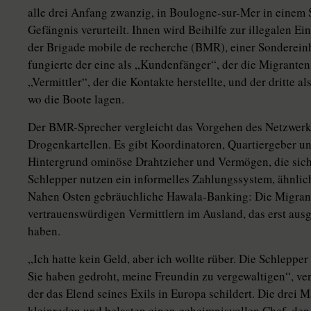
alle drei Anfang zwanzig, in Boulogne-sur-Mer in einem S
Gefängnis verurteilt. Ihnen wird Beihilfe zur illegalen Ei
der Brigade mobile de recherche (BMR), einer Sondereinh
fungierte der eine als „Kundenfänger“, der die Migranten
„Vermittler“, der die Kontakte herstellte, und der dritte a
wo die Boote lagen.
Der BMR-Sprecher vergleicht das Vorgehen des Netzwerks
Drogenkartellen. Es gibt Koordinatoren, Quartiergeber un
Hintergrund ominöse Drahtzieher und Vermögen, die sich
Schlepper nutzen ein informelles Zahlungssystem, ähnlic
Nahen Osten gebräuchliche Hawala-Banking: Die Migrant
vertrauenswürdigen Vermittlern im Ausland, das erst ausge
haben.
„Ich hatte kein Geld, aber ich wollte rüber. Die Schleppe
Sie haben gedroht, meine Freundin zu vergewaltigen“, ver
der das Elend seines Exils in Europa schildert. Die drei 
kleinreden und belasten einen geheimnisvollen Chef, den