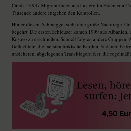
Calais 13 937 Mi­gran­t:in­nen aus Lastern im Hafen von C
Tausende andere entgehen den Kon­trollen.
Hinter diesem Schmuggel steht eine große Nachfrage. Gro
begehrt. Die ersten Schleuser kamen 1999 aus Albanien, 
Kosovo zu erschließen. Schnell folgten andere Gruppen.
Geflüchtete, die meisten irakische Kurden, Sudaner, Eritr
unsicheren, abgelegenen Transitlagern fest, die regelmäßi