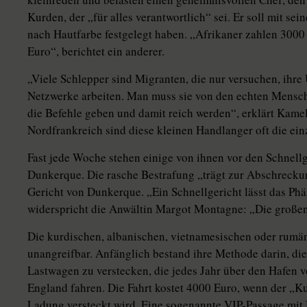
Kurden, der „für alles verantwortlich“ sei. Er soll mit se
nach Hautfarbe festgelegt haben. „Afrikaner zahlen 3000
Euro“, berichtet ein anderer.
„Viele Schlepper sind Migranten, die nur versuchen, ihre 
Netzwerke arbeiten. Man muss sie von den echten Mensc
die Befehle geben und damit reich werden“, erklärt Kame
Nordfrankreich sind diese kleinen Hand­langer oft die ei
Fast jede Woche stehen einige von ihnen vor den Schnellg
Dunkerque. Die rasche Bestrafung „trägt zur Abschreckun
Gericht von Dunkerque. „Ein Schnellgericht lässt das Ph
widerspricht die Anwältin Margot Montagne: „Die großen 
Die kurdischen, albanischen, vietnamesischen oder rumä
unangreifbar. Anfänglich bestand ihre Methode darin, di
Lastwagen zu verstecken, die jedes Jahr über den Hafen 
England fahren. Die Fahrt kostet 4000 Euro, wenn der „K
Ladung versteckt wird. Eine sogenannte VIP-Passage mit 