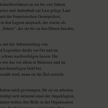
chnellverfahren zu ein bis vier Jahren
nreise und Aufenthalt zur Last gelegt. Laut
eit der französischen Grenzpolizei,
 in den Lagern ansprach, der zweite als
ls „Fahrer“, der sie bis zu den Dünen brachte,
 mit der Arbeitsteilung von
d Logistiker direkt vor Ort und im
 schwer nachverfolgen lassen. Die
h wie das vor allem in Südasien und im
en hinterlegen Geld bei
zahlt wird, wenn sie ihr Ziel erreicht
r haben mich gezwungen, für sie zu arbeiten.
teidigt sich weinend einer der Angeklagten,
Männer wollen ihre Rolle in der Organisation
 sie „Souka“ nennen, einen irakischen