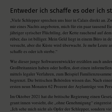
Entweder ich schaffe es oder ich s
„Viele Schlepper sprechen uns hier in Calais direkt an. Zw
mir eines Nachts angeboten, mich für ein paar tausend E
jähriger syrischer Flüchtling, der Kette rauchend auf dem
rüber, das ist billiger. Mein Geld liegt in einem Büro in 
versucht, aber die Küste wird überwacht. Je mehr Leute an
schaffe es oder ich sterbe.“
Wie dieser junge Softwareentwickler erzählen auch andere
Großbritannien haben oder hoffen, dort einen informellen
mittels legaler Verfahren, zum Beispiel Familienzusamm
begrenzt. Die britischen Behörden wissen das. Nach ein
ersten neun Monaten 62 Prozent der Asylanträge von Person
Im Oktober 2021 hat die britische Regierung einen Geset
gran­t:in­nen vorsieht, die „ohne Genehmigung“ eingereist 
„Ich sehe mich nicht als Opfer der Schlepper, sondern vi