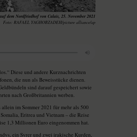
auf dem Nordfriedhof von Calais, 25. November 2021
RAFAEL YAGHOBZADEH/picture alliance/ap
los.“ Diese und andere Kurznachrichten
fonen, die nun als Beweisstücke dienen.
Geldbündeln sind darauf gespeichert sowie
ahrten nach Großbritannien werben.
as allein im Sommer 2021 für mehr als 500
, Somalia, Eritrea und Vietnam – die Reise
ise 1,3 Millionen Euro eingenommen hat.
dys, ein Syrer und zwei irakische Kurden,