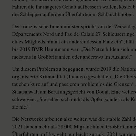
Fahrer, die ihr mageres Gehalt aufbessern wollen, kostet 
die Schlepper außerdem Überfahrten in Schlauchbooten.
Der französische Innenminister spricht von der Zerschla
Dé­parte­ments Nord und Pas-de-­Calais 27 Schleuserringe
eines Mitglieds nimmt ein anderer dessen Platz ein“, häl
bis 2019 BMR-Hauptmann war. „Die Netze bilden sich imm
meistens in Großbritannien oder anderswo im Ausland.“
Um diesem Problem zu begegnen, wurde 2019 die Nationa
organisierte Kriminalität (Junalco) geschaffen „Die Chef
tauchen kurz auf und passieren problemlos die Grenzen“, 
Staatsanwalt am Berufungsgericht von Douai. Eine weitere 
schweigen. „Sie sehen sich nicht als Opfer, sondern als 
sie nie.“
Die Netzwerke arbeiten also weiter, was die stabile Zahl 
2021 haben mehr als 28 000 Mi­gran­t:in­nen Großbritannie
Überfahrten im Lkw geht nur leicht zurück: 2021 wurden