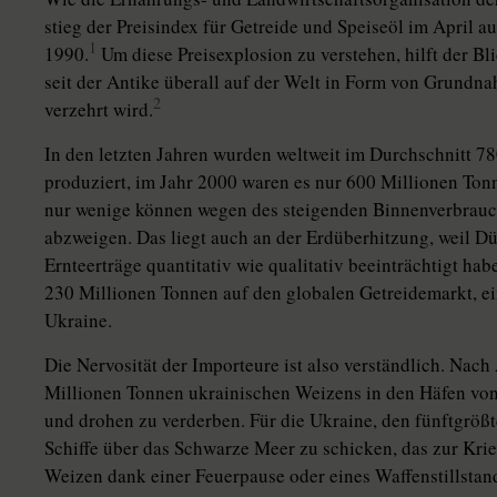
stieg der Preisindex für Getreide und Speiseöl im April a
1
1990.
Um diese Preisexplosion zu verstehen, hilft der Bl
seit der Antike überall auf der Welt in Form von Grundn
2
verzehrt wird.
In den letzten Jahren wurden weltweit im Durchschnitt 78
produziert, im Jahr 2000 waren es nur 600 Millionen Ton
nur wenige können wegen des steigenden Binnenverbrauc
abzweigen. Das liegt auch an der Erdüberhitzung, weil
Ernteerträge quantitativ wie qualitativ beeinträchtigt ha
230 Millionen Tonnen auf den globalen Getreidemarkt, ei
Ukraine.
Die Nervosität der Importeure ist also verständlich. Nac
Millionen Tonnen ukrainischen Weizens in den Häfen von
und drohen zu verderben. Für die Ukraine, den fünftgrößt
Schiffe über das Schwarze Meer zu schicken, das zur Kri
Weizen dank einer Feuerpause oder eines Waffenstillstan