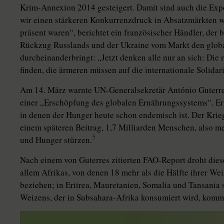
Krim-Annexion 2014 gesteigert. Damit sind auch die Exp
wir einen stärkeren Konkurrenzdruck in Absatzmärkten wi
präsent waren“, berichtet ein französischer Händler, der b
Rückzug Russlands und der Ukraine vom Markt den glob
durcheinanderbringt: „Jetzt denken alle nur an sich: Die
finden, die ärmeren müssen auf die internationale Solidari
Am 14. März warnte UN-Generalsekretär António Guterre
einer „Erschöpfung des globalen Ernährungssystems“. Er
in denen der Hunger heute schon endemisch ist. Der Krieg
einem späteren Beitrag, 1,7 Milliarden Menschen, also me
5
und Hunger stürzen.
Nach einem von Guterres zitierten FAO-Report droht dies
allem Afrikas, von denen 18 mehr als die Hälfte ihrer W
beziehen; in Eritrea, Mauretanien, Somalia und Tansania s
Weizens, der in Subsahara-Afrika konsumiert wird, komm