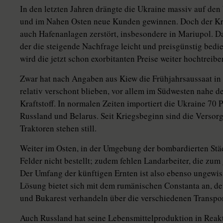
In den letzten Jahren drängte die Ukraine massiv auf de
und im Nahen Osten neue Kunden gewinnen. Doch der Kri
auch Hafenanlagen zerstört, insbesondere in Mariupol. Da
der die steigende Nachfrage leicht und preisgünstig bedi
wird die jetzt schon exorbitanten Preise weiter hochtreibe
Zwar hat nach Angaben aus Kiew die Frühjahrsaussaat i
relativ verschont blieben, vor allem im Südwesten nahe d
Kraftstoff. In normalen Zeiten importiert die Ukraine 70 
Russland und Belarus. Seit Kriegsbeginn sind die Versor
Traktoren stehen still.
Weiter im Osten, in der Umgebung der bombardierten Stä
Felder nicht bestellt; zudem fehlen Landarbeiter, die zu
Der Umfang der künftigen Ernten ist also ebenso ungewiss
Lösung bietet sich mit dem rumänischen Constanta an, 
und Bukarest verhandeln über die verschiedenen Transpo
Auch Russland hat seine Lebensmittelproduktion in Reakt