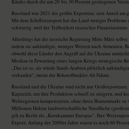
Käufer durch die um 20 bis 30 Prozent gestiegenen Versi
Russland war 2021 der größte Exporteur, sein Anteil am 
Mit dem Schiffstransport hat das Land weniger Probleme al
schwierig, weil der Teilboykott russischer Finanzinstitut
Allerdings hat die russische Regierung Mitte März selbst
indem sie ankündigte, weniger Weizen nach Armenien, Bel
obwohl diese Länder den Angriff auf die Ukraine mitnichte
Moskau in Erwartung eines langen Kriegs strategische Re
„Das ist so, als würde Saudi-Arabien plötzlich ankündig
verkaufen“, meint der Rohstoffmakler Ali Fahmi.
Russland und die Ukraine sind nicht nur Großexporteure. S
Kapazität, um ihre Produktion schnell zu steigern, und k
Weltregionen kompensieren, ohne ihren Binnenmarkt zu v
Millionen Hektar landwirtschaftliche Nutzfläche (großent
gilt zu Recht als „Kornkammer Europas“. Ihre Weizenprod
Export; Anfang der 2000er Jahre waren es noch 60 Prozen