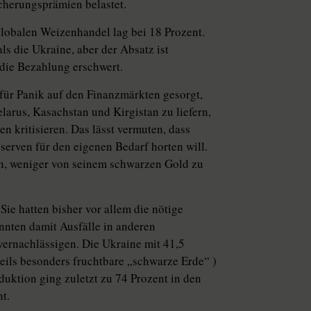
cherungsprämien belastet.
globalen Weizenhandel lag bei 18 Prozent.
s die Ukraine, aber der Absatz ist
e die Bezahlung erschwert.
 für Panik auf den Finanzmärkten gesorgt,
arus, Kasachstan und Kirgistan zu liefern,
n kritisieren. Das lässt vermuten, dass
serven für den eigenen Bedarf horten will.
en, weniger von seinem schwarzen Gold zu
ie hatten bisher vor allem die nötige
onnten damit Ausfälle in anderen
ernachlässigen. Die Ukraine mit 41,5
eils besonders fruchtbare „schwarze Erde“ )
uktion ging zuletzt zu 74 Prozent in den
t.