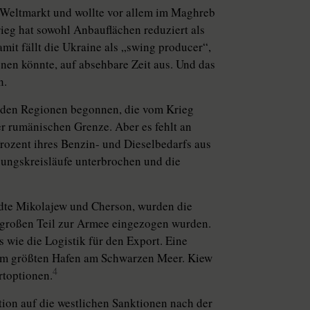
n Weltmarkt und wollte vor allem im Maghreb
eg hat sowohl Anbauflächen reduziert als
mit fällt die Ukraine als „swing producer“,
enen könnte, auf absehbare Zeit aus. Und das
n.
n den Regionen begonnen, die vom Krieg
er rumänischen Grenze. Aber es fehlt an
Prozent ihres Benzin- und Dieselbedarfs aus
gungskreisläufe unterbrochen und die
dte Mikolajew und Cherson, wurden die
m großen Teil zur Armee eingezogen wurden.
 wie die Logistik für den Export. Eine
dem größten Hafen am Schwarzen Meer. Kiew
4
rtoptionen.
ion auf die westlichen Sanktionen nach der