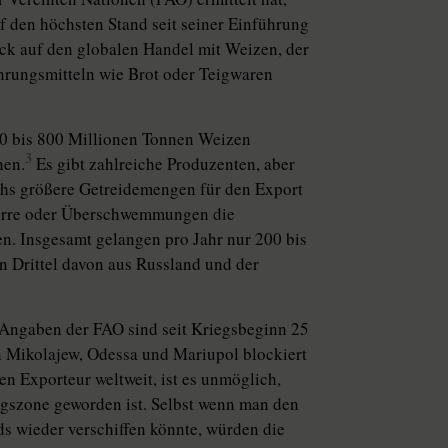
uf den höchsten Stand seit seiner Einführung
ick auf den globalen Handel mit Weizen, der
ahrungsmitteln wie Brot oder Teigwaren
0 bis 800 Mil­lio­nen Tonnen Weizen
3
nen.
Es gibt zahlreiche Produzenten, aber
hs größere Getreidemengen für den Export
 Dürre oder Überschwemmungen die
ben. Insgesamt gelangen pro Jahr nur 200 bis
n Drittel davon aus Russland und der
h Angaben der FAO sind seit Kriegsbeginn 25
 Mikolajew, Odessa und Mariupol blockiert
en Exporteur weltweit, ist es unmöglich,
egszone geworden ist. Selbst wenn man den
ds wieder verschiffen könnte, würden die