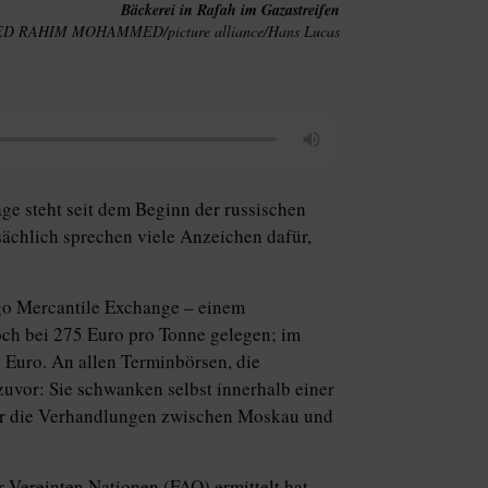
Bäckerei in Rafah im Gazastreifen
D RAHIM MOHAMMED/picture alliance/Hans Lucas
ge steht seit dem Beginn der russischen
sächlich sprechen viele Anzeichen dafür,
go Mercantile Exchange – einem
och bei 275 Euro pro Tonne gelegen; im
0 Euro. An allen Terminbörsen, die
 zuvor: Sie schwanken selbst innerhalb einer
der die Verhandlungen zwischen Moskau und
 Vereinten Nationen (FAO) ermittelt hat,