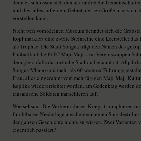
denn es schlossen sich damals zahlreiche Gemeinschaft
und dies alles auf einem Gebiet, dessen Größe man sich a
vorstellen kann.
Nicht weit vom kleinen Museum befindet sich die Grabstä
Kopf markiert eine zweite Steinreihe eine Leerstelle; da
als Trophäe. Die Stadt Songea trägt den Namen des gekö
Fußballklub heißt FC Maji-Maji – im Vereinswappen Schi
dem gleichfalls das örtliche Stadion benannt ist. Alljähr
Songea Mbano und mehr als 60 weiterer Führungsgestalten
Frau, alles eingerahmt vom mehrtägigen Maji-­Maji-Kultur
Replika wiedererrichtet worden, am Gedenktag werden do
tansanische Soldaten marschieren auf.
Wie seltsam: Die Verlierer dieses Kriegs triumphieren im 
furchtbaren Niederlage anscheinend einen Sieg destillier
der ganzen Geschichte nichts zu wissen. Zwei Varianten v
eigentlich passiert?