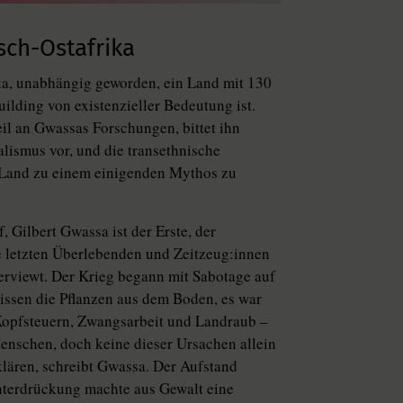
sch-Ostafrika
ka, unabhängig geworden, ein Land mit 130
ilding von existenzieller Bedeutung ist.
eil an Gwassas Forschungen, bittet ihn
alismus vor, und die transethnische
n Land zu einem einigenden Mythos zu
 Gilbert Gwas­sa ist der Erste, der
 letzten Überlebenden und Zeit­zeu­g:­in­nen
erviewt. Der Krieg begann mit Sabotage auf
issen die Pflanzen aus dem Boden, es war
 Kopfsteuern, Zwangsarbeit und Landraub –
Menschen, doch keine dieser Ursachen allein
klären, schreibt Gwassa. Der Aufstand
Unterdrückung machte aus Gewalt eine