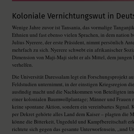
Koloniale Vernichtungswut in Deut
Wenige Jahre zuvor ist Tansania, das vormalige Tanganji
Ethnien und fast ebenso vielen Sprachen, in dem nation bu
Julius Nyerere, der erste Präsident, nimmt persönlich Ant
mehrfach zu sich. Nyerere schwebt ein afrikanischer Sozi
Dimension von Maji-Maji sieht er als Mittel, dem junge
verhelfen.
Die Universität Daressalam legt ein Forschungsprojekt auf,
Feldstudien unternimmt, in der einstigen Kriegs­re­gion die
ausfindig macht und die Nachkommen von Beteiligten int
einer kolonialen Baumwollplantage; Männer und Frauen r
keine spontane Aktion, sondern ein vereinbartes Signal.
per Dekret gehörte alles Land dem Kaiser – plagten die 
könne die Bitterkeit, Ungeduld und Kampfbereitschaft er
richtete sich gegen das gesamte Unterworfensein, „und 