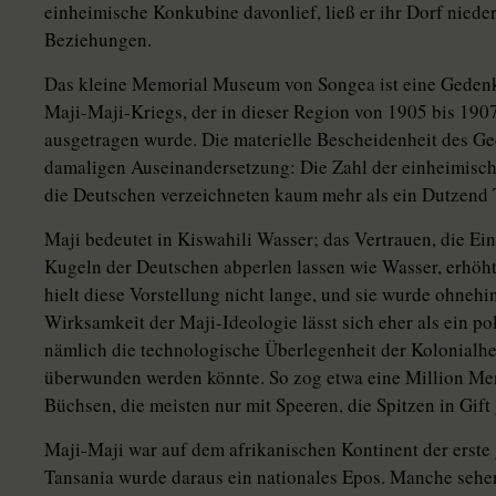
einheimische Konkubine davonlief, ließ er ihr Dorf niede
Beziehungen.
Das kleine Memorial Museum von Songea ist eine Gedenks
Maji-Maji-Kriegs, der in dieser Region von 1905 bis 1907
ausgetragen wurde. Die materielle Bescheidenheit des Ge
damaligen Auseinandersetzung: Die Zahl der einheimische
die Deutschen verzeichneten kaum mehr als ein Dutzend 
Maji bedeutet in Kiswahili Wasser; das Vertrauen, die E
Kugeln der Deutschen abperlen lassen wie Wasser, erhöh
hielt diese Vorstellung nicht lange, und sie wurde ohnehin
Wirksamkeit der Maji-Ideologie lässt sich eher als ein po
nämlich die technologische Überlegenheit der Kolonialh
überwunden werden könnte. So zog etwa eine Million Men
Büchsen, die meisten nur mit Speeren, die Spitzen in Gift 
Maji-Maji war auf dem afrikanischen Kontinent der erst
Tansania wurde daraus ein nationales Epos. Manche sehe