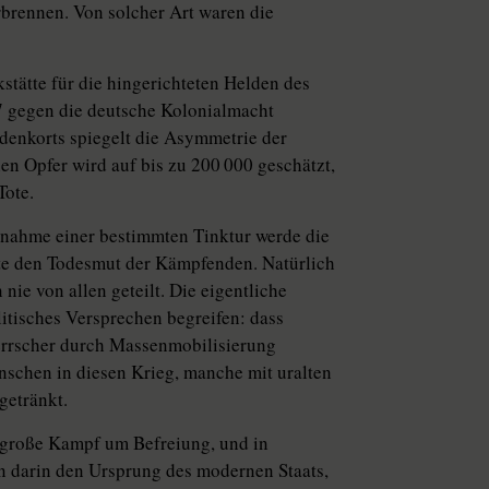
rbrennen. Von solcher Art waren die
tätte für die hingerichteten Helden des
 gegen die deutsche Kolo­nial­macht
denkorts spiegelt die Asymmetrie der
n Opfer wird auf bis zu 200 000 geschätzt,
Tote.
innahme einer bestimmten Tinktur werde die
te den Todesmut der Kämpfenden. Natürlich
 nie von allen geteilt. Die eigentliche
litisches Versprechen begreifen: dass
errscher durch Massenmobilisierung
schen in diesen Krieg, manche mit uralten
getränkt.
e große Kampf um Befreiung, und in
n darin den Ursprung des modernen Staats,