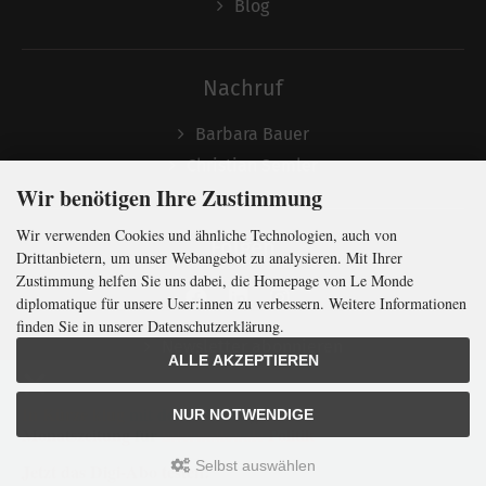
Blog
Nachruf
Barbara Bauer
Christian Semler
Wir benötigen Ihre Zustimmung
Wir verwenden Cookies und ähnliche Technologien, auch von
Folgen
Drittanbietern, um unser Webangebot zu analysieren. Mit Ihrer
Zustimmung helfen Sie uns dabei, die Homepage von Le Monde
diplomatique für unsere User:innen zu verbessern. Weitere Informationen
finden Sie in unserer Datenschutzerklärung.
Newsletter abonnieren
ALLE AKZEPTIEREN
In Kürze klug
mit der weltweit
größten
NUR NOTWENDIGE
Monatszeitung
für
internationale
Politik
Selbst auswählen
Jetzt das Digi-Abo testen:
LMd © 2026 | Template © 2009-2026 by
mod
ified eCommerce Shopsoftware