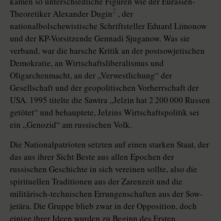
kamen so unterschiedliche Figuren wie der Eurasien-
2
Theoretiker Alexander Dugin
, der
nationalbolschewistische Schriftsteller Eduard Limonow
und der KP-Vorsitzende Gennadi Sjuganow. Was sie
verband, war die harsche Kritik an der postsowjetischen
Demokratie, an Wirtschaftsliberalismus und
Oligarchenmacht, an der „Verwestlichung“ der
Gesellschaft und der geopolitischen Vorherrschaft der
USA. 1995 titelte die Sawtra „Jelzin hat 2 200 000 Russen
getötet“ und behauptete, Jelzins Wirtschaftspolitik sei
ein „Genozid“ am russischen Volk.
Die Nationalpatrioten setzten auf einen starken Staat, der
das aus ihrer Sicht Beste aus allen Epochen der
russischen Geschichte in sich vereinen sollte, also die
spirituellen Traditionen aus der Zarenzeit und die
militärisch-technischen Errungenschaften aus der Sow­
jet­ära. Die Gruppe blieb zwar in der Opposition, doch
einige ihrer Ideen wurden zu Beginn des Ersten