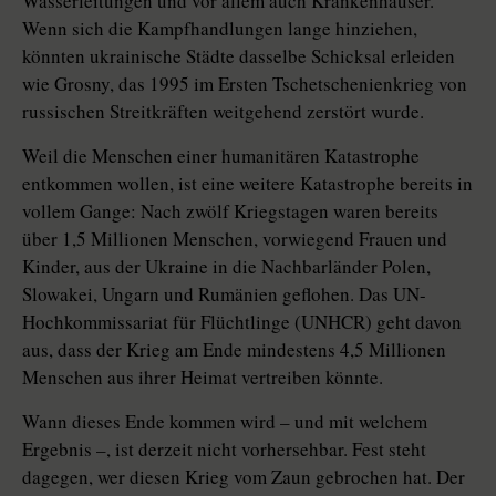
Wasserleitungen und vor allem auch Krankenhäuser.
Wenn sich die Kampfhandlungen lange hinziehen,
könnten ukrainische Städte dasselbe Schicksal erleiden
wie Grosny, das 1995 im Ersten Tschetschenienkrieg von
russischen Streitkräften weitgehend zerstört wurde.
Weil die Menschen einer humanitären Katastrophe
entkommen wollen, ist eine weitere Katastrophe bereits in
vollem Gange: Nach zwölf Kriegstagen waren bereits
über 1,5 Millionen Menschen, vorwiegend Frauen und
Kinder, aus der Ukraine in die Nachbarländer Polen,
Slowakei, Ungarn und Ru­mä­nien geflohen. Das UN-
Hochkommissariat für Flüchtlinge (­UNHCR) geht davon
aus, dass der Krieg am Ende mindestens 4,5 Millionen
Menschen aus ihrer Heimat vertreiben könnte.
Wann dieses Ende kommen wird – und mit welchem
Ergebnis –, ist derzeit nicht vorhersehbar. Fest steht
dagegen, wer diesen Krieg vom Zaun gebrochen hat. Der